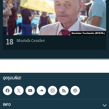
18
Mustafa Cemilev
QOŞULIÑIZ!
INFO