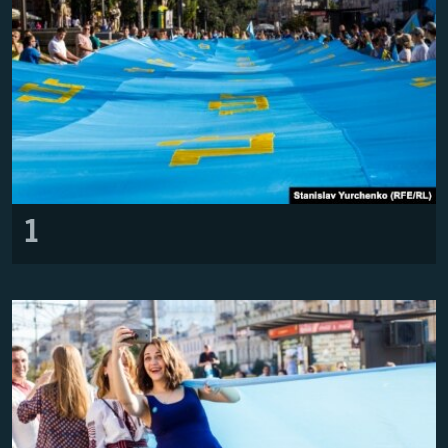
Русский
Українською
QOŞULIÑIZ!
RFE/RS bütün saytları
1