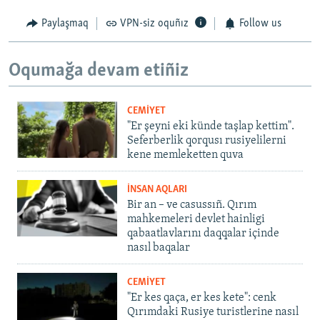
Paylaşmaq
VPN-siz oquñız
Follow us
Oqumağa devam etiñiz
CEMİYET
"Er şeyni eki künde taşlap kettim".
Seferberlik qorqusı rusiyelilerni
kene memleketten quva
İNSAN AQLARI
Bir an – ve casussıñ. Qırım
mahkemeleri devlet hainligi
qabaatlavlarını daqqalar içinde
nasıl baqalar
CEMİYET
"Er kes qaça, er kes kete": cenk
Qırımdaki Rusiye turistlerine nasıl