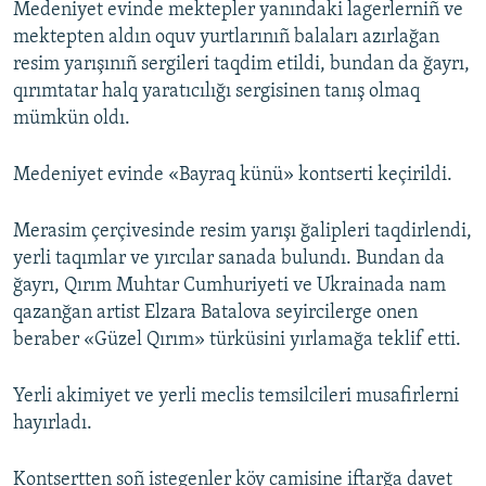
Medeniyet evinde mektepler yanındaki lagerlerniñ ve
mektepten aldın oquv yurtlarınıñ balaları azırlağan
resim yarışınıñ sergileri taqdim etildi, bundan da ğayrı,
qırımtatar halq yaratıcılığı sergisinen tanış olmaq
mümkün oldı.
Medeniyet evinde «Bayraq künü» kontserti keçirildi.
Merasim çerçivesinde resim yarışı ğalipleri taqdirlendi,
yerli taqımlar ve yırcılar sanada bulundı. Bundan da
ğayrı, Qırım Muhtar Cumhuriyeti ve Ukrainada nam
qazanğan artist Elzara Batalova seyircilerge onen
beraber «Güzel Qırım» türküsini yırlamağa teklif etti.
Yerli akimiyet ve yerli meclis temsilcileri musafirlerni
hayırladı.
Kontsertten soñ istegenler köy camisine iftarğa davet