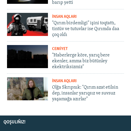
barıp yetti
İNSAN AQLARI
"Qırım birdemligi" işini toqtattı,
tintüv ve tutuvlar ise Qırımda daa
çoq oldı
CEMİYET
"Haberlerge köre, yarıq bere
ekenler, amma biz bütünley
ekektriksizmiz"
İNSAN AQLARI
Olğa Skrıpnık: "Qırım azat etilsin
dep, insanlar yarıqsız ve suvsuz
yaşamağa azırlar"
QOŞULIÑIZ!