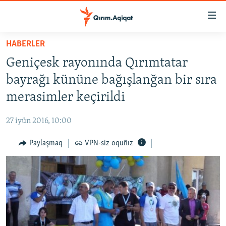
Link
açıqlığı
Esas
HABERLER
mündericege
HABERLER
Geniçesk rayonında Qırımtatar
qaytmaq
SİYASET
Baş
bayrağı kününe bağışlanğan bir sıra
İQTİSADİYAT
navigatsiyağa
merasimler keçirildi
qaytmaq
CEMİYET
Qıdıruvğa
27 iyün 2016, 10:00
MEDENİYET
qaytmaq
Paylaşmaq
VPN-siz oquñız
İNSAN AQLARI
VİDEO
SÜRET
BLOGLAR
FİKİR