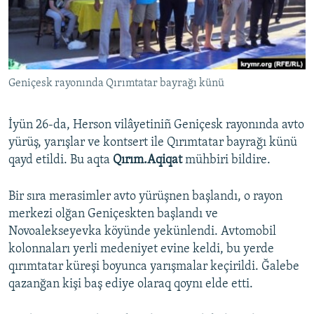
Русский
Українською
Geniçesk rayonında Qırımtatar bayrağı künü
QOŞULIÑIZ!
İyün 26-da, Herson vilâyetiniñ Geniçesk rayonında avto
yürüş, yarışlar ve kontsert ile Qırımtatar bayrağı künü
RFE/RS bütün saytları
qayd etildi. Bu aqta
Qırım.Aqiqat
mühbiri bildire.
Bir sıra merasimler avto yürüşnen başlandı, o rayon
merkezi olğan Geniçeskten başlandı ve
Novoalekseyevka köyünde yekünlendi. Avtomobil
kolonnaları yerli medeniyet evine keldi, bu yerde
qırımtatar küreşi boyunca yarışmalar keçirildi. Ğalebe
qazanğan kişi baş ediye olaraq qoynı elde etti.