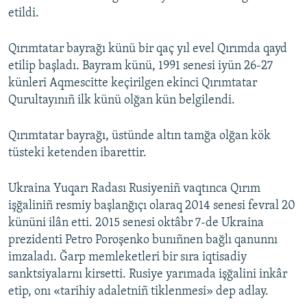
etildi.
Qırımtatar bayrağı künü bir qaç yıl evel Qırımda qayd
etilip başladı. Bayram künü, 1991 senesi iyün 26-27
künleri Aqmescitte keçirilgen ekinci Qırımtatar
Qurultayınıñ ilk künü olğan kün belgilendi.
Qırımtatar bayrağı, üstünde altın tamğa olğan kök
tüsteki ketenden ibarettir.
Ukraina Yuqarı Radası Rusiyeniñ vaqtınca Qırım
işğaliniñ resmiy başlanğıçı olaraq 2014 senesi fevral 20
kününi ilân etti. 2015 senesi oktâbr 7-de Ukraina
prezidenti Petro Poroşenko bunıñnen bağlı qanunnı
imzaladı. Ğarp memleketleri bir sıra iqtisadiy
sanktsiyalarnı kirsetti. Rusiye yarımada işğalini inkâr
etip, onı «tarihiy adaletniñ tiklenmesi» dep adlay.