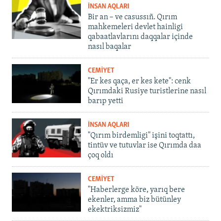
İNSAN AQLARI
Bir an – ve casussıñ. Qırım
mahkemeleri devlet hainligi
qabaatlavlarını daqqalar içinde
nasıl baqalar
CEMİYET
"Er kes qaça, er kes kete": cenk
Qırımdaki Rusiye turistlerine nasıl
barıp yetti
İNSAN AQLARI
"Qırım birdemligi" işini toqtattı,
tintüv ve tutuvlar ise Qırımda daa
çoq oldı
CEMİYET
"Haberlerge köre, yarıq bere
ekenler, amma biz bütünley
ekektriksizmiz"