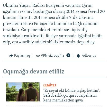
Ukraina Yuqarı Radası Rusiyeniñ vaqtınca Qırım
işğaliniñ resmiy başlanğıçı olaraq 2014 senesi fevral 20
kününi ilân etti. 2015 senesi oktâbr 7-de Ukraina
prezidenti Petro Poroşenko bunıñnen bağlı qanunnı
imzaladı. Ğarp memleketleri bir sıra iqtisadiy
sanktsiyalarnı kirsetti. Rusiye yarımada işğalini inkâr
etip, onı «tarihiy adaletniñ tiklenmesi» dep adlay.
Paylaşmaq
VPN-siz oquñız
Follow us
Oqumağa devam etiñiz
CEMİYET
"Er şeyni eki künde taşlap kettim".
Seferberlik qorqusı rusiyelilerni
kene memleketten quva