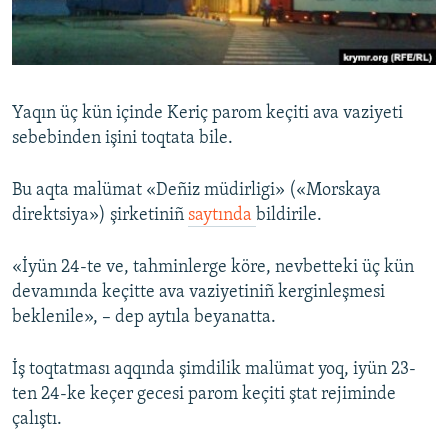
Русский
Українською
Yaqın üç kün içinde Keriç parom keçiti ava vaziyeti
QOŞULIÑIZ!
sebebinden işini toqtata bile.
Bu aqta malümat «Deñiz müdirligi» («Morskaya
direktsiya») şirketiniñ
saytında
bildirile.
RFE/RS bütün saytları
«İyün 24-te ve, tahminlerge köre, nevbetteki üç kün
devamında keçitte ava vaziyetiniñ kerginleşmesi
beklenile», – dep aytıla beyanatta.
İş toqtatması aqqında şimdilik malümat yoq, iyün 23-
ten 24-ke keçer gecesi parom keçiti ştat rejiminde
çalıştı.