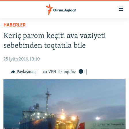
Link
açıqlığı
Esas
HABERLER
mündericege
HABERLER
Keriç parom keçiti ava vaziyeti
qaytmaq
SİYASET
Baş
sebebinden toqtatıla bile
İQTİSADİYAT
navigatsiyağa
qaytmaq
25 iyün 2016, 10:10
CEMİYET
Qıdıruvğa
MEDENİYET
Paylaşmaq
VPN-siz oquñız
qaytmaq
İNSAN AQLARI
VİDEO
SÜRET
BLOGLAR
FİKİR