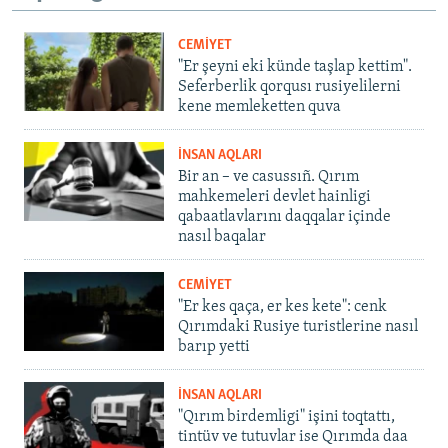
CEMİYET
"Er şeyni eki künde taşlap kettim".
Seferberlik qorqusı rusiyelilerni
kene memleketten quva
İNSAN AQLARI
Bir an – ve casussıñ. Qırım
mahkemeleri devlet hainligi
qabaatlavlarını daqqalar içinde
nasıl baqalar
CEMİYET
"Er kes qaça, er kes kete": cenk
Qırımdaki Rusiye turistlerine nasıl
barıp yetti
İNSAN AQLARI
"Qırım birdemligi" işini toqtattı,
tintüv ve tutuvlar ise Qırımda daa