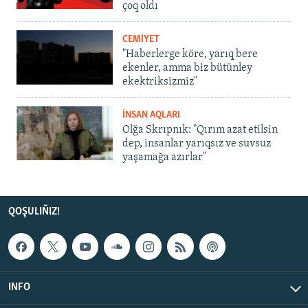
çoq oldı
CEMİYET
"Haberlerge köre, yarıq bere
ekenler, amma biz bütünley
ekektriksizmiz"
İNSAN AQLARI
Olğa Skrıpnık: "Qırım azat etilsin
dep, insanlar yarıqsız ve suvsuz
yaşamağa azırlar"
QOŞULIÑIZ!
INFO