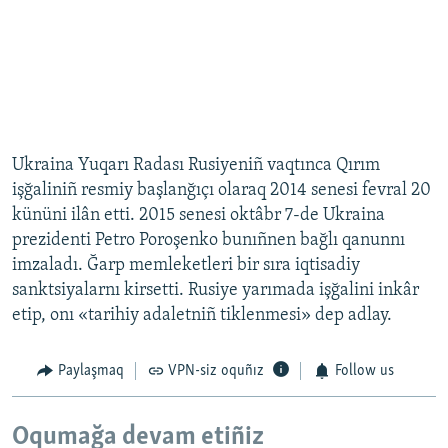
Ukraina Yuqarı Radası Rusiyeniñ vaqtınca Qırım
işğaliniñ resmiy başlanğıçı olaraq 2014 senesi fevral 20
kününi ilân etti. 2015 senesi oktâbr 7-de Ukraina
prezidenti Petro Poroşenko bunıñnen bağlı qanunnı
imzaladı. Ğarp memleketleri bir sıra iqtisadiy
sanktsiyalarnı kirsetti. Rusiye yarımada işğalini inkâr
etip, onı «tarihiy adaletniñ tiklenmesi» dep adlay.
Paylaşmaq
VPN-siz oquñız
Follow us
Oqumağa devam etiñiz