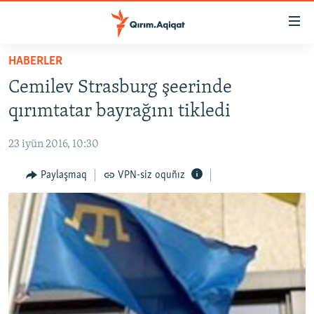
Link
açıqlığı
Esas
HABERLER
mündericege
HABERLER
Cemilev Strasburg şeerinde
qaytmaq
SİYASET
Baş
qırımtatar bayrağını tikledi
İQTİSADİYAT
navigatsiyağa
qaytmaq
23 iyün 2016, 10:30
CEMİYET
Qıdıruvğa
MEDENİYET
Paylaşmaq
VPN-siz oquñız
qaytmaq
İNSAN AQLARI
VİDEO
SÜRET
BLOGLAR
FİKİR