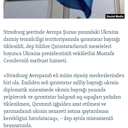
Русский
Українською
Strasburg şeerinde Avropa Şurası yanındaki Ukraina
QOŞULIÑIZ!
daimiy temsilciligi territoriyasında qırımtatar bayrağı
tiklenildi, dep bildire Qırımtatarlarnıñ meseleleri
boyunca Ukraina prezidentiniñ vekâletlisi Mustafa
Cemilevniñ matbuat hızmeti.
RFE/RS bütün saytları
«Strasburg Avropanıñ eñ müim siyasiy merkezlerinden
biri ola. Endiden soñ qırımtatar milliy bayrağı ukrain
diplomatik müessisede ukrain bayrağı yanında
yelpirecek ve qırımtatar halqınıñ aq-uquqları yañıdan
tiklenilmesi, Qırımnıñ işğalden azat etilmesi ve
yarımadanıñ ukrain nezareti astına qaytarılması
kerekligini hatırlatacaq», – dep aytıla müessiseniñ
beyanatında.