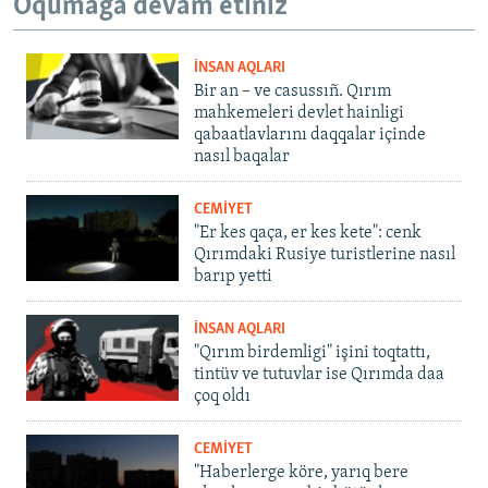
Oqumağa devam etiñiz
İNSAN AQLARI
Bir an – ve casussıñ. Qırım
mahkemeleri devlet hainligi
qabaatlavlarını daqqalar içinde
nasıl baqalar
CEMİYET
"Er kes qaça, er kes kete": cenk
Qırımdaki Rusiye turistlerine nasıl
barıp yetti
İNSAN AQLARI
"Qırım birdemligi" işini toqtattı,
tintüv ve tutuvlar ise Qırımda daa
çoq oldı
CEMİYET
"Haberlerge köre, yarıq bere