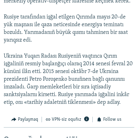
merkeziy operativ-dispetçer idaresine keçmek kerek.
Rusiye tarafından işğal etilgen Qırımda mayıs 20-de
yük maşnası ile qaza neticesinde energiya teminatı
bozuldı. Yarımadanıñ büyük qısmı tahminen bir saat
yarıqsız edi.
Ukraina Yuqarı Radası Rusiyeniñ vaqtınca Qırım
işğaliniñ resmiy başlanğıçı olaraq 2014 senesi fevral 20
kününi ilân etti. 2015 senesi oktâbr 7-de Ukraina
prezidenti Petro Poroşenko bunıñnen bağlı qanunnı
imzaladı. Ğarp memleketleri bir sıra iqtisadiy
sanktsiyalarnı kirsetti. Rusiye yarımada işğalini inkâr
etip, onı «tarihiy adaletniñ tiklenmesi» dep adlay.
Paylaşmaq
VPN-siz oquñız
Follow us