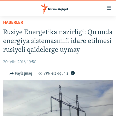
Link
açıqlığı
Esas
HABERLER
mündericege
HABERLER
Rusiye Energetika nazirligi: Qırımda
qaytmaq
SİYASET
Baş
energiya sistemasınıñ idare etilmesi
İQTİSADİYAT
navigatsiyağa
rusiyeli qaidelerge uymay
qaytmaq
CEMİYET
Qıdıruvğa
20 iyün 2016, 19:50
MEDENİYET
qaytmaq
Paylaşmaq
VPN-siz oquñız
İNSAN AQLARI
VİDEO
SÜRET
BLOGLAR
FİKİR