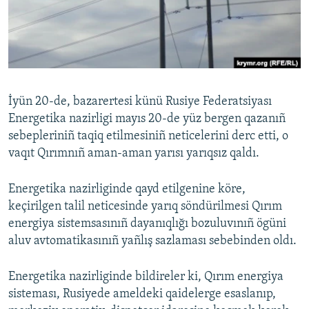
Русский
Українською
QOŞULIÑIZ!
İyün 20-de, bazarertesi künü Rusiye Federatsiyası
Energetika nazirligi mayıs 20-de yüz bergen qazanıñ
sebepleriniñ taqiq etilmesiniñ neticelerini derc etti, o
RFE/RS bütün saytları
vaqıt Qırımnıñ aman-aman yarısı yarıqsız qaldı.
Energetika nazirliginde qayd etilgenine köre,
keçirilgen talil neticesinde yarıq söndürilmesi Qırım
energiya sistemsasınıñ dayanıqlığı bozuluvınıñ ögüni
aluv avtomatikasınıñ yañlış sazlaması sebebinden oldı.
Energetika nazirliginde bildireler ki, Qırım energiya
sisteması, Rusiyede ameldeki qaidelerge esaslanıp,