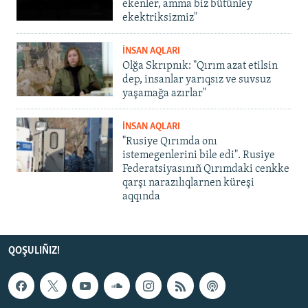
ekenler, amma biz bütünley
ekektriksizmiz"
İNSAN AQLARI
Olğa Skrıpnık: "Qırım azat etilsin
dep, insanlar yarıqsız ve suvsuz
yaşamağa azırlar"
İNSAN AQLARI
"Rusiye Qırımda onı
istemegenlerini bile edi". Rusiye
Federatsiyasınıñ Qırımdaki cenkke
qarşı narazılıqlarnen küreşi
aqqında
QOŞULIÑIZ!