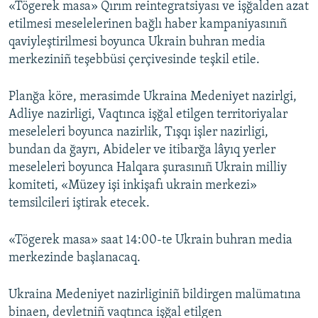
«Tögerek masa» Qırım reintegratsiyası ve işğalden azat
etilmesi meselelerinen bağlı haber kampaniyasınıñ
qaviyleştirilmesi boyunca Ukrain buhran media
merkeziniñ teşebbüsi çerçivesinde teşkil etile.
Planğa köre, merasimde Ukraina Medeniyet nazirlgi,
Adliye nazirligi, Vaqtınca işğal etilgen territoriyalar
meseleleri boyunca nazirlik, Tışqı işler nazirligi,
bundan da ğayrı, Abideler ve itibarğa lâyıq yerler
meseleleri boyunca Halqara şurasınıñ Ukrain milliy
komiteti, «Müzey işi inkişafı ukrain merkezi»
temsilcileri iştirak etecek.
«Tögerek masa» saat 14:00-te Ukrain buhran media
merkezinde başlanacaq.
Ukraina Medeniyet nazirliginiñ bildirgen malümatına
binaen, devletniñ vaqtınca işğal etilgen