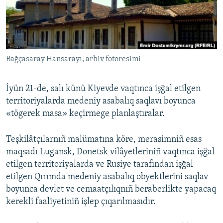
Русский
Українською
Bağçasaray Hansarayı, arhiv fotoresimi
QOŞULIÑIZ!
İyün 21-de, salı künü Kiyevde vaqtınca işğal etilgen
territoriyalarda medeniy asabalıq saqlavı boyunca
RFE/RS bütün saytları
«tögerek masa» keçirmege planlaştıralar.
Teşkilâtçılarnıñ malümatına köre, merasimniñ esas
maqsadı Lugansk, Donetsk vilâyetleriniñ vaqtınca işğal
etilgen territoriyalarda ve Rusiye tarafından işğal
etilgen Qırımda medeniy asabalıq obyektlerini saqlav
boyunca devlet ve cemaatçılıqnıñ beraberlikte yapacaq
kerekli faaliyetiniñ işlep çıqarılmasıdır.