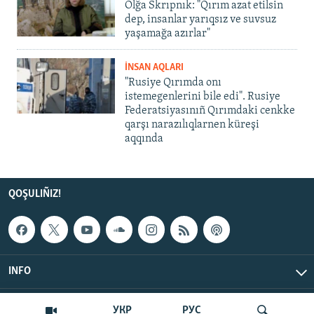
Olğa Skrıpnık: "Qırım azat etilsin
dep, insanlar yarıqsız ve suvsuz
yaşamağa azırlar"
İNSAN AQLARI
"Rusiye Qırımda onı
istemegenlerini bile edi". Rusiye
Federatsiyasınıñ Qırımdaki cenkke
qarşı narazılıqlarnen küreşi
aqqında
QOŞULIÑIZ!
INFO
© Qırım.Aqiqat, 2026 | All Rights Reserved.
УКР
РУС