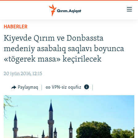
Link
açıqlığı
Esas
HABERLER
mündericege
HABERLER
Kiyevde Qırım ve Donbassta
qaytmaq
SİYASET
Baş
medeniy asabalıq saqlavı boyunca
İQTİSADİYAT
navigatsiyağa
«tögerek masa» keçirilecek
qaytmaq
CEMİYET
Qıdıruvğa
20 iyün 2016, 12:15
MEDENİYET
qaytmaq
Paylaşmaq
VPN-siz oquñız
İNSAN AQLARI
VİDEO
SÜRET
BLOGLAR
FİKİR