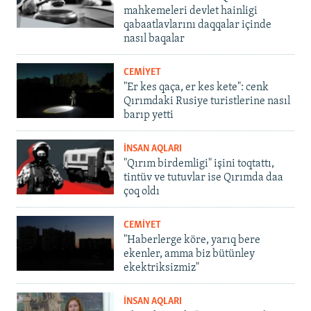
mahkemeleri devlet hainligi
qabaatlavlarını daqqalar içinde
nasıl baqalar
CEMİYET
"Er kes qaça, er kes kete": cenk
Qırımdaki Rusiye turistlerine nasıl
barıp yetti
İNSAN AQLARI
"Qırım birdemligi" işini toqtattı,
tintüv ve tutuvlar ise Qırımda daa
çoq oldı
CEMİYET
"Haberlerge köre, yarıq bere
ekenler, amma biz bütünley
ekektriksizmiz"
İNSAN AQLARI