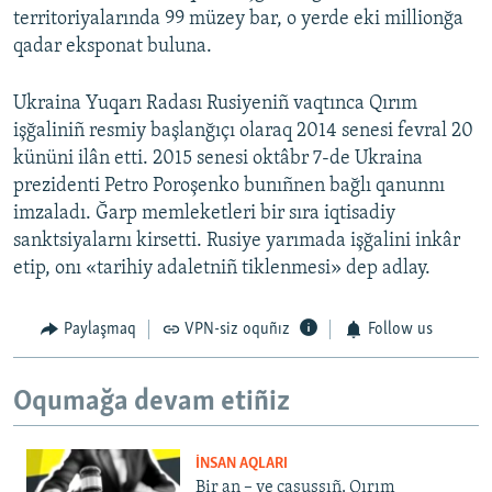
territoriyalarında 99 müzey bar, o yerde eki millionğa
qadar eksponat buluna.
Ukraina Yuqarı Radası Rusiyeniñ vaqtınca Qırım
işğaliniñ resmiy başlanğıçı olaraq 2014 senesi fevral 20
kününi ilân etti. 2015 senesi oktâbr 7-de Ukraina
prezidenti Petro Poroşenko bunıñnen bağlı qanunnı
imzaladı. Ğarp memleketleri bir sıra iqtisadiy
sanktsiyalarnı kirsetti. Rusiye yarımada işğalini inkâr
etip, onı «tarihiy adaletniñ tiklenmesi» dep adlay.
Paylaşmaq
VPN-siz oquñız
Follow us
Oqumağa devam etiñiz
İNSAN AQLARI
Bir an – ve casussıñ. Qırım