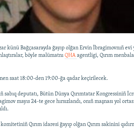
zar künü Bağçasarayda ğayıp olğan Ervin İbragimovnıñ evi
laştıralar, böyle malümatnı
QHA
agentligi, Qırım menbala
tnen saat 18:00-den 19:00-ğa qadar keçirilecek.
ıñ sabıq deputatı, Bütün Dünya Qırımtatar Kongressiniñ İcr
ragimov mayıs 24-te gece hırsızlandı, onıñ maşnası yol orta
ıldı.
 komitetiniñ Qırım idaresi ğayıp olğan Qırım sakinini qıdır