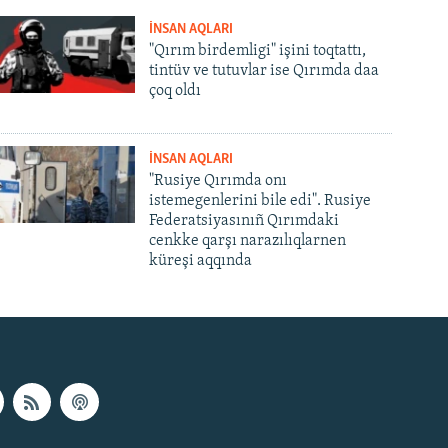
İNSAN AQLARI
"Qırım birdemligi" işini toqtattı,
tintüv ve tutuvlar ise Qırımda daa
çoq oldı
İNSAN AQLARI
"Rusiye Qırımda onı
istemegenlerini bile edi". Rusiye
Federatsiyasınıñ Qırımdaki
cenkke qarşı narazılıqlarnen
küreşi aqqında