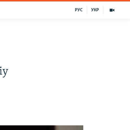
РУС
УКР
iy