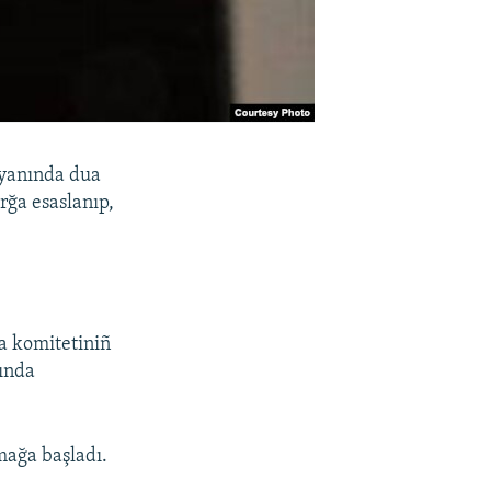
 yanında dua
rğa esaslanıp,
a komitetiniñ
sında
mağa başladı.