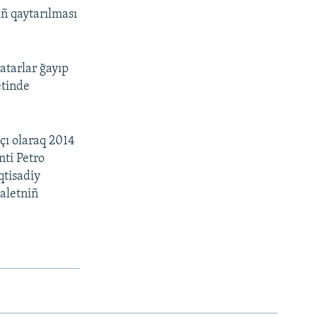
ıñ qaytarılması
atarlar ğayıp
etinde
çı olaraq 2014
nti Petro
qtisadiy
daletniñ