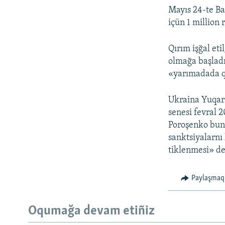
Mayıs 24-te Ba
içün 1 million 
Qırım işğal et
olmağa başladı
«yarımadada qı
Ukraina Yuqarı
senesi fevral 2
Poroşenko bunı
sanktsiyalarnı 
tiklenmesi» de
Paylaşmaq
Oqumağa devam etiñiz