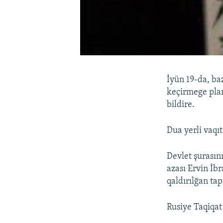
İyün 19-da, ba
keçirmege plan
bildire.
Dua yerli vaqı
Devlet şurasın
azası Ervin İb
qaldırılğan tap
Rusiye Taqiqat