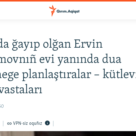
a ğayıp olğan Ervin
movnıñ evi yanında dua
ege planlaştıralar – kütlev
vastaları
50
VPN-siz oquñız