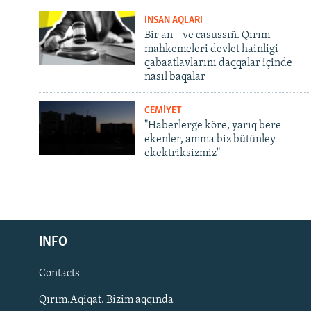
İNSAN AQLARI
Bir an – ve casussıñ. Qırım
mahkemeleri devlet hainligi
qabaatlavlarını daqqalar içinde
nasıl baqalar
CEMİYET
"Haberlerge köre, yarıq bere
ekenler, amma biz bütünley
ekektriksizmiz"
Русский
INFO
Українською
Contacts
QOŞULIÑIZ!
Qırım.Aqiqat. Bizim aqqında