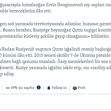
ğçasarayda hırsızlanğan Ervin İbragimovnıñ soy-sopları on
ruble bereceklerini ilân etti.
ilgen soñ yarımada territoriyasında adamlar, hususan qırımt
. Bunen beraber, Rusiyege boysunğan Qırım taqiqat komit
rımtatarlar kütleviy şekilde ğayıp olmağanını» bildireler.
 Radası Rusiyeniñ vaqtınca Qırım işğaliniñ resmiy başlanğı
0 kününi ilân etti. 2015 senesi oktâbr 7-de Ukraina prezide
ñnen bağlı qanunnı imzaladı. Ğarp memleketleri bir sıra i
kirsetti. Rusiye yarımada işğalini inkâr etip, onı «tarihiy a
p adlay.
VPN-siz oquñız
Follow us
Print