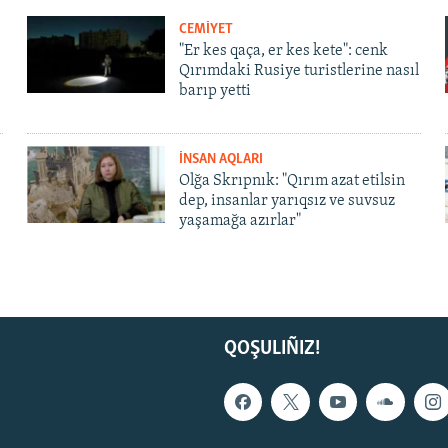
CEMİYET
"Er kes qaça, er kes kete": cenk
Qırımdaki Rusiye turistlerine nasıl
barıp yetti
İNSAN AQLARI
Olğa Skrıpnık: "Qırım azat etilsin
dep, insanlar yarıqsız ve suvsuz
yaşamağa azırlar"
QOŞULIÑIZ!