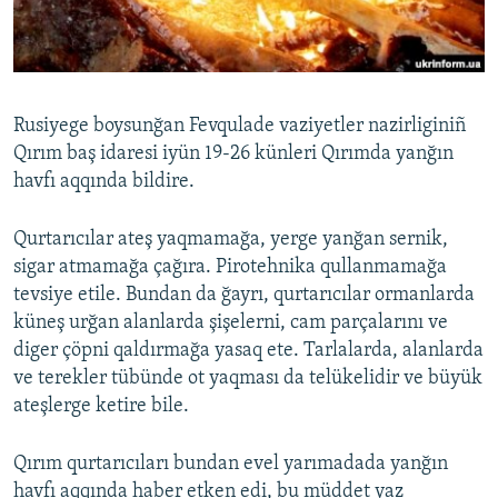
Русский
Українською
Rusiyege boysunğan Fevqulade vaziyetler nazirliginiñ
QOŞULIÑIZ!
Qırım baş idaresi iyün 19-26 künleri Qırımda yanğın
havfı aqqında bildire.
Qurtarıcılar ateş yaqmamağa, yerge yanğan sernik,
RFE/RS bütün saytları
sigar atmamağa çağıra. Pirotehnika qullanmamağa
tevsiye etile. Bundan da ğayrı, qurtarıcılar ormanlarda
küneş urğan alanlarda şişelerni, cam parçalarını ve
diger çöpni qaldırmağa yasaq ete. Tarlalarda, alanlarda
ve terekler tübünde ot yaqması da telükelidir ve büyük
ateşlerge ketire bile.
Qırım qurtarıcıları bundan evel yarımadada yanğın
havfı aqqında haber etken edi, bu müddet yaz