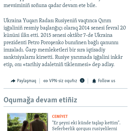
mevsiminiñ soñuna qadar devam ete bile.
Ukraina Yuqarı Radası Rusiyeniñ vaqtınca Qırım
işğaliniñ resmiy başlanğıçı olaraq 2014 senesi fevral 20
kününi ilân etti. 2015 senesi oktâbr 7-de Ukraina
prezidenti Petro Poroşenko bunıñnen bağlı qanunnı
imzaladı. Ğarp memleketleri bir sıra iqtisadiy
sanktsiyalarnı kirsetti. Rusiye yarımada işğalini inkâr
etip, onı «tarihiy adaletniñ tiklenmesi» dep adlay.
Paylaşmaq
VPN-siz oquñız
Follow us
Oqumağa devam etiñiz
CEMİYET
"Er şeyni eki künde taşlap kettim".
Seferberlik qorqusı rusiyelilerni