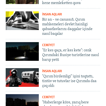
kene memleketten quva
İNSAN AQLARI
Bir an – ve casussıñ. Qırım
mahkemeleri devlet hainligi
qabaatlavlarını daqqalar içinde
nasıl baqalar
CEMİYET
"Er kes qaça, er kes kete": cenk
Qırımdaki Rusiye turistlerine nasıl
barıp yetti
İNSAN AQLARI
"Qırım birdemligi" işini toqtattı,
tintüv ve tutuvlar ise Qırımda daa
çoq oldı
CEMİYET
"Haberlerge köre, yarıq bere