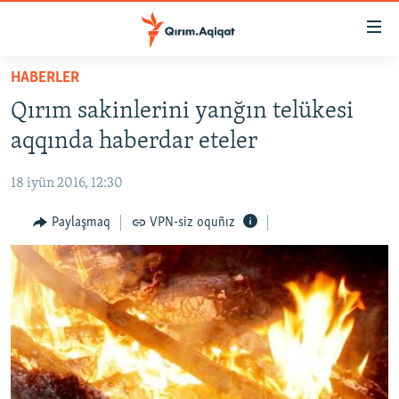
Link
açıqlığı
Esas
HABERLER
mündericege
HABERLER
Qırım sakinlerini yanğın telükesi
qaytmaq
SİYASET
Baş
aqqında haberdar eteler
İQTİSADİYAT
navigatsiyağa
qaytmaq
18 iyün 2016, 12:30
CEMİYET
Qıdıruvğa
MEDENİYET
Paylaşmaq
VPN-siz oquñız
qaytmaq
İNSAN AQLARI
VİDEO
SÜRET
BLOGLAR
FİKİR