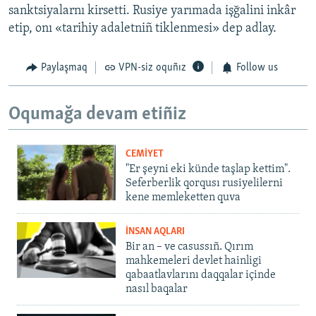
sanktsiyalarnı kirsetti. Rusiye yarımada işğalini inkâr
etip, onı «tarihiy adaletniñ tiklenmesi» dep adlay.
Paylaşmaq
VPN-siz oquñız
Follow us
Oqumağa devam etiñiz
CEMİYET
"Er şeyni eki künde taşlap kettim".
Seferberlik qorqusı rusiyelilerni
kene memleketten quva
İNSAN AQLARI
Bir an – ve casussıñ. Qırım
mahkemeleri devlet hainligi
qabaatlavlarını daqqalar içinde
nasıl baqalar