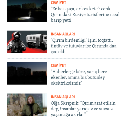
CEMİYET
"Er kes qaça, er kes kete": cenk
Qırımdaki Rusiye turistlerine nasıl
barıp yetti
İNSAN AQLARI
"Qırım birdemligi" işini toqtattı,
tintüv ve tutuvlar ise Qırımda daa
çoq oldı
CEMİYET
"Haberlerge köre, yarıq bere
ekenler, amma biz bütünley
ekektriksizmiz"
İNSAN AQLARI
Olğa Skrıpnık: "Qırım azat etilsin
dep, insanlar yarıqsız ve suvsuz
yaşamağa azırlar"