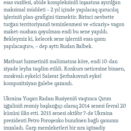
esas vazifesi, abide kompleksiniñ inşaatına ayırılğan
maksimal müddeti – 2 yıl içinde yapılacaq qurucılıq
işleriniñ plan-grafigini tizmektir. Birinci nevbette
turğan territoriyanıñ teminlenmesi ve «ticariy» vagon
maket-nushası qoyulması endi bu sene yapıldı.
Bekleymiz ki, kelecek sene işlerniñ esas qısmı
yapılacaqtır», – dep ayttı Ruslan Balbek.
Matbuat hızmetiniñ malümatına köre, endi 10-dan
ziyade leyha taqdim etildi. Konkurs neticesine binaen,
moskvalı eykelci Salavat Şerbakovnıñ eykel
kompozitsiyası ğalebe qazandı.
Ukraina Yuqarı Radası Rusiyeniñ vaqtınca Qırım
işğaliniñ resmiy başlanğıçı olaraq 2014 senesi fevral 20
kününi ilân etti. 2015 senesi oktâbr 7-de Ukraina
prezidenti Petro Poroşenko bunıñnen bağlı qanunnı
imzaladı. Ğarp memleketleri bir sıra iqtisadiy