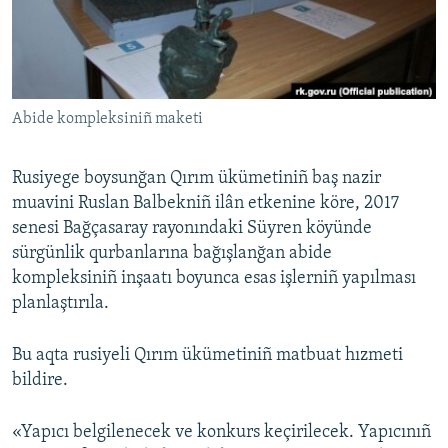
Русский
Українською
Abide kompleksiniñ maketi
QOŞULIÑIZ!
Rusiyege boysunğan Qırım ükümetiniñ baş nazir
muavini Ruslan Balbekniñ ilân etkenine köre, 2017
RFE/RS bütün saytları
senesi Bağçasaray rayonındaki Süyren köyünde
sürgünlik qurbanlarına bağışlanğan abide
kompleksiniñ inşaatı boyunca esas işlerniñ yapılması
planlaştırıla.
Bu aqta rusiyeli Qırım ükümetiniñ matbuat hızmeti
bildire.
«Yapıcı belgilenecek ve konkurs keçirilecek. Yapıcınıñ