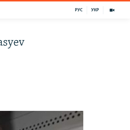
РУС
УКР
asyev