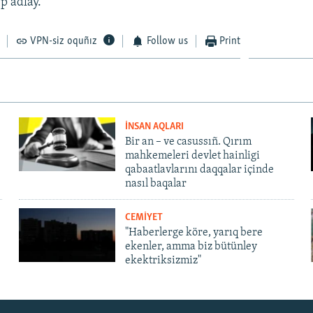
p adlay.
VPN-siz oquñız
Follow us
Print
İNSAN AQLARI
Bir an – ve casussıñ. Qırım
mahkemeleri devlet hainligi
qabaatlavlarını daqqalar içinde
nasıl baqalar
CEMİYET
"Haberlerge köre, yarıq bere
ekenler, amma biz bütünley
ekektriksizmiz"