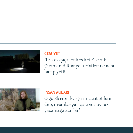
CEMİYET
"Er kes qaça, er kes kete": cenk
Qırımdaki Rusiye turistlerine nasıl
barıp yetti
İNSAN AQLARI
Olğa Skrıpnık: "Qırım azat etilsin
dep, insanlar yarıqsız ve suvsuz
yaşamağa azırlar"