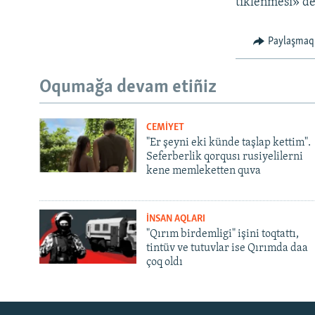
tiklenmesi» de
Paylaşmaq
Oqumağa devam etiñiz
CEMİYET
"Er şeyni eki künde taşlap kettim".
Seferberlik qorqusı rusiyelilerni
kene memleketten quva
İNSAN AQLARI
"Qırım birdemligi" işini toqtattı,
tintüv ve tutuvlar ise Qırımda daa
çoq oldı
Русский