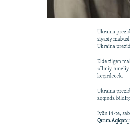
Ukraina prezid
siyasiy mabusl
Ukraina prezid
Elde tilgen ma
«İlmiy-ameliy 
keçirilecek.
Ukraina prezid
aqqında bildir
İyün 14-te, s
Qırım.Aqiqat
q