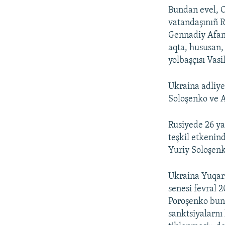
Bundan evel, O
vatandaşınıñ 
Gennadiy Afana
aqta, hususan,
yolbaşçısı Vasi
Ukraina adliye
Soloşenko ve A
Rusiyede 26 ya
teşkil etkenin
Yuriy Soloşenko
Ukraina Yuqarı
senesi fevral 2
Poroşenko bunı
sanktsiyalarnı 