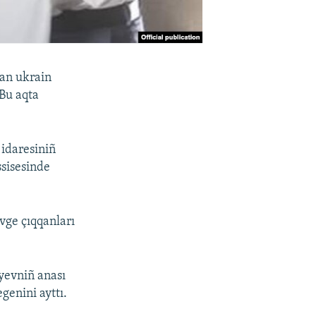
qan ukrain
Bu aqta
 idaresiniñ
ssisesinde
vge çıqqanları
yevniñ anası
genini ayttı.