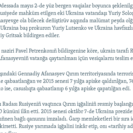
dessada mayıs 2-de yüz bergen vaqialar boyunca şeklenilg
Rusiyede mahküm etilgen eki Ukraina vatandaşı Yuriy Solo
syevge ola bilecek deñiştirüv aqqında malümat peyda olğ
 Ukraina baş prokurorı Yuriy Lutsenko ve Ukraina havfsızl
liy Gritsak bildirgen ediler.
 naziri Pavel Petrenkonıñ bildirgenine köre, ukrain tarafı 
fanasyevniñ vatanğa qaytarılması içün vesiqalarnı teslim et
şındaki Gennadiy Afanasyev Qırım territoriyasında terrorist
de qabaatlanğan ve 2015 senesi 7 yılğa apiske qaldırılğan, 7
 ise, casuslıqta qabaatlanıp 6 yılğa apiske qapatılğan edi.
 Radası Rusiyeniñ vaqtınca Qırım işğaliniñ resmiy başlanğı
0 kününi ilân etti. 2015 senesi oktâbr 7-de Ukraina prezide
ñnen bağlı qanunnı imzaladı. Ğarp memleketleri bir sıra i
kirsetti. Rusiye yarımada işğalini inkâr etip, onı «tarihiy a