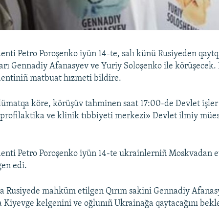
enti Petro Poroşenko iyün 14-te, salı künü Rusiyeden qayt
arı Gennadiy Afanasyev ve Yuriy Soloşenko ile körüşecek. 
entiniñ matbuat hızmeti bildire.
lümatqa köre, körüşüv tahminen saat 17:00-de Devlet işler
profilaktika ve klinik tıbbiyeti merkezi» Devlet ilmiy müe
enti Petro Poroşenko iyün 14-te ukrainlerniñ Moskvadan e
gen edi.
aba Rusiyede mahküm etilgen Qırım sakini Gennadiy Afanas
a Kiyevge kelgenini ve oğlunıñ Ukrainağa qaytacağını bekle