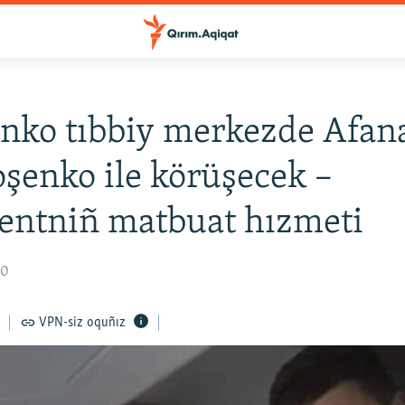
nko tıbbiy merkezde Afan
oşenko ile körüşecek –
entniñ matbuat hızmeti
10
VPN-siz oquñız