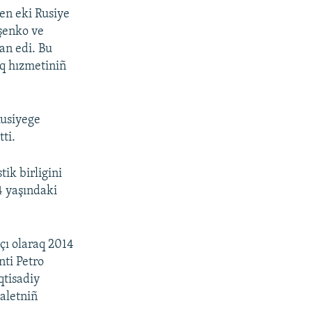
en eki Rusiye
şenko ve
an edi. Bu
ıq hızmetiniñ
Rusiyege
ti.
ik birligini
4 yaşındaki
çı olaraq 2014
nti Petro
qtisadiy
daletniñ