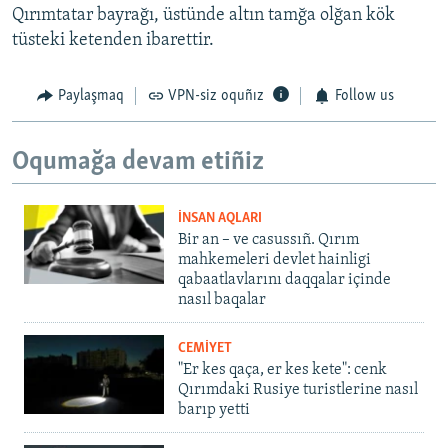
Qırımtatar bayrağı, üstünde altın tamğa olğan kök
tüsteki ketenden ibarettir.
Paylaşmaq
VPN-siz oquñız
Follow us
Oqumağa devam etiñiz
İNSAN AQLARI
Bir an – ve casussıñ. Qırım
mahkemeleri devlet hainligi
qabaatlavlarını daqqalar içinde
nasıl baqalar
CEMİYET
"Er kes qaça, er kes kete": cenk
Qırımdaki Rusiye turistlerine nasıl
barıp yetti