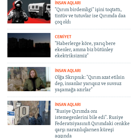
İNSAN AQLARI
"Qırım birdemligi" işini toqtattı,
tintüv ve tutuvlar ise Qırımda daa
çoq oldı
CEMİYET
"Haberlerge köre, yarıq bere
ekenler, amma biz bütünley
ekektriksizmiz"
İNSAN AQLARI
Olğa Skrıpnık: "Qırım azat etilsin
dep, insanlar yarıqsız ve suvsuz
yaşamağa azırlar"
İNSAN AQLARI
"Rusiye Qırımda onı
istemegenlerini bile edi". Rusiye
Federatsiyasınıñ Qırımdaki cenkke
qarşı narazılıqlarnen küreşi
aqqında