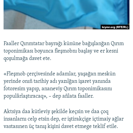
Русский
Українською
QOŞULIÑIZ!
Faaller Qırımtatar bayrağı kününe bağışlanğan Qırım
toponimikası boyunca fleşmobnı başlay ve er kesni
qoşulmağa davet ete.
RFE/RS bütün saytları
«Fleşmob çerçivesinde adamlar, yaşağan meskün
yerinde onıñ tarihiy adı yazılğan işaret yanında
fotoresim yapıp, ananeviy Qırım toponimikasını
populârlaştıracaq», – dep añlata faaller.
Aktsiya daa kütleviy şekilde keçsin ve daa çoq
insanlarnı celp etsin dep, er iştirakçige içtimaiy ağlar
vastasınen üç tanış kişini davet etmege teklif etile.