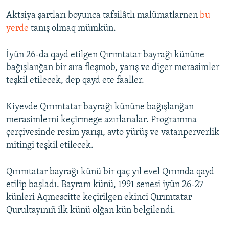
Aktsiya şartları boyunca tafsilâtlı malümatlarnen
bu
yerde
tanış olmaq mümkün.
İyün 26-da qayd etilgen Qırımtatar bayrağı kününe
bağışlanğan bir sıra fleşmob, yarış ve diger merasimler
teşkil etilecek, dep qayd ete faaller.
Kiyevde Qırımtatar bayrağı kününe bağışlanğan
merasimlerni keçirmege azırlanalar. Programma
çerçivesinde resim yarışı, avto yürüş ve vatanperverlik
mitingi teşkil etilecek.
Qırımtatar bayrağı künü bir qaç yıl evel Qırımda qayd
etilip başladı. Bayram künü, 1991 senesi iyün 26-27
künleri Aqmescitte keçirilgen ekinci Qırımtatar
Qurultayınıñ ilk künü olğan kün belgilendi.