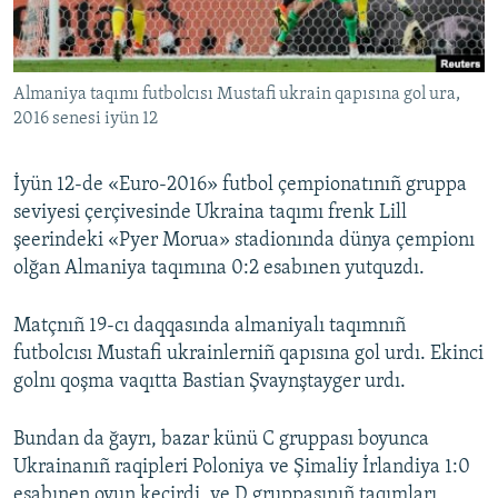
Русский
Українською
Almaniya taqımı futbolcısı Mustafi ukrain qapısına gol ura,
2016 senesi iyün 12
QOŞULIÑIZ!
İyün 12-de «Euro-2016» futbol çempionatınıñ gruppa
seviyesi çerçivesinde Ukraina taqımı frenk Lill
şeerindeki «Pyer Morua» stadionında dünya çempionı
RFE/RS bütün saytları
olğan Almaniya taqımına 0:2 esabınen yutquzdı.
Matçnıñ 19-cı daqqasında almaniyalı taqımnıñ
futbolcısı Mustafi ukrainlerniñ qapısına gol urdı. Ekinci
golnı qoşma vaqıtta Bastian Şvaynştayger urdı.
Bundan da ğayrı, bazar künü C gruppası boyunca
Ukrainanıñ raqipleri Poloniya ve Şimaliy İrlandiya 1:0
esabınen oyun keçirdi, ve D gruppasınıñ taqımları