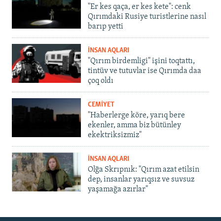
"Er kes qaça, er kes kete": cenk
Qırımdaki Rusiye turistlerine nasıl
barıp yetti
İNSAN AQLARI
"Qırım birdemligi" işini toqtattı,
tintüv ve tutuvlar ise Qırımda daa
çoq oldı
CEMİYET
"Haberlerge köre, yarıq bere
ekenler, amma biz bütünley
ekektriksizmiz"
İNSAN AQLARI
Olğa Skrıpnık: "Qırım azat etilsin
dep, insanlar yarıqsız ve suvsuz
yaşamağa azırlar"