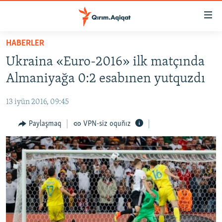
Link
açıqlığı
Esas
HABERLER
mündericege
HABERLER
Ukraina «Euro-2016» ilk matçında
qaytmaq
SİYASET
Baş
Almaniyağa 0:2 esabınen yutquzdı
İQTİSADİYAT
navigatsiyağa
qaytmaq
13 iyün 2016, 09:45
CEMİYET
Qıdıruvğa
MEDENİYET
Paylaşmaq
VPN-siz oquñız
qaytmaq
İNSAN AQLARI
VİDEO
SÜRET
BLOGLAR
FİKİR