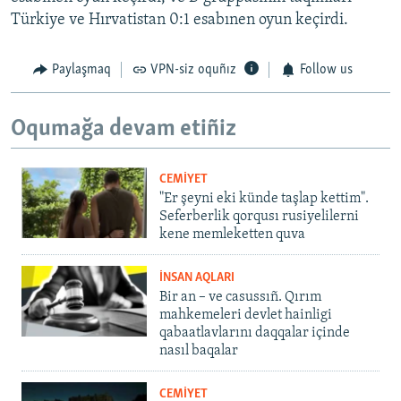
Türkiye ve Hırvatistan 0:1 esabınen oyun keçirdi.
Paylaşmaq
VPN-siz oquñız
Follow us
Oqumağa devam etiñiz
CEMİYET
"Er şeyni eki künde taşlap kettim".
Seferberlik qorqusı rusiyelilerni
kene memleketten quva
İNSAN AQLARI
Bir an – ve casussıñ. Qırım
mahkemeleri devlet hainligi
qabaatlavlarını daqqalar içinde
nasıl baqalar
CEMİYET