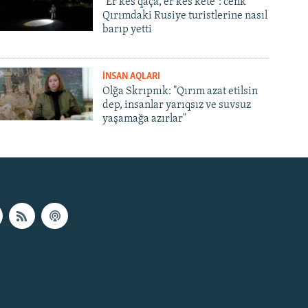
"Er kes qaça, er kes kete": cenk
Qırımdaki Rusiye turistlerine nasıl
barıp yetti
İNSAN AQLARI
Olğa Skrıpnık: "Qırım azat etilsin
dep, insanlar yarıqsız ve suvsuz
yaşamağa azırlar"