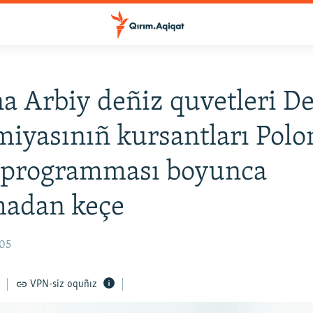
a Arbiy deñiz quvetleri D
iyasınıñ kursantları Polo
programması boyunca
madan keçe
:05
VPN-siz oquñız