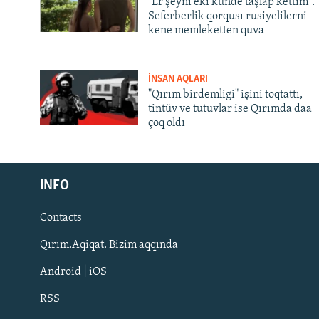
"Er şeyni eki künde taşlap kettim".
Seferberlik qorqusı rusiyelilerni
kene memleketten quva
İNSAN AQLARI
"Qırım birdemligi" işini toqtattı,
tintüv ve tutuvlar ise Qırımda daa
çoq oldı
Русский
INFO
Українською
Contacts
QOŞULIÑIZ!
Qırım.Aqiqat. Bizim aqqında
Android | iOS
RSS