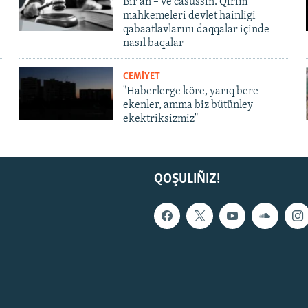
Bir an – ve casussıñ. Qırım
mahkemeleri devlet hainligi
qabaatlavlarını daqqalar içinde
nasıl baqalar
CEMİYET
"Haberlerge köre, yarıq bere
ekenler, amma biz bütünley
ekektriksizmiz"
QOŞULIÑIZ!