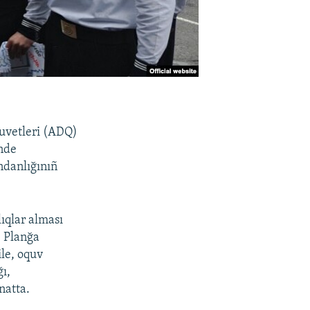
quvetleri (ADQ)
inde
ndanlığınıñ
lıqlar alması
. Planğa
ile, oquv
ı,
natta.