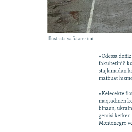
İllüstratsiya fotoresimi
«Odessa deñiz 
fakultetiniñ k
stajlamadan ke
matbuat hızmet
«Kelecekte flo
maqsadınen keç
binaen, ukrain
gemisi ketken 
Montenegro ve 