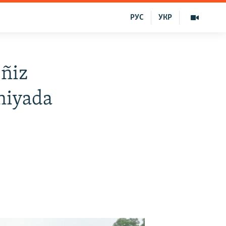
РУС
УКР
eñiz
niyada