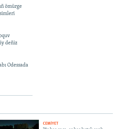
nıñ ömürge
simleri
 oquv
iy deñiz
tabı Odessada
CEMİYET