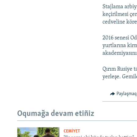
Stajlama arbi
keçirilmesi çer
cedveline köre
2016 senesi Od
yurtlarına kir
akademiyasınıñ
Qırım Rusiye t
yerleşe. Gemil
Paylaşmaq
Oqumağa devam etiñiz
CEMİYET