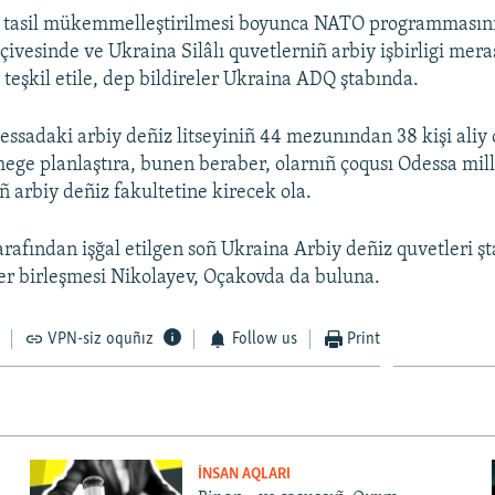
y tasil mükemmelleştirilmesi boyunca NATO programması
çivesinde ve Ukraina Silâlı quvetlerniñ arbiy işbirligi mera
 teşkil etile, dep bildireler Ukraina ADQ ştabında.
essadaki arbiy deñiz litseyiniñ 44 mezunından 38 kişi aliy
mege planlaştıra, bunen beraber, olarnıñ çoqusı Odessa mill
 arbiy deñiz fakultetine kirecek ola.
arafından işğal etilgen soñ Ukraina Arbiy deñiz quvetleri ş
er birleşmesi Nikolayev, Oçakovda da buluna.
VPN-siz oquñız
Follow us
Print
İNSAN AQLARI