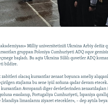
akademiyası» Milliy universitetiniñ Ukraina Arbiy deñiz 
ursantları gruppası Poloniya Cumhuriyeti ADQ oquv gemis
çmege başladı. Bu aqta Ukraina Silâlı quvetler ADQ koma
i bildire.
t zabitleri olacaq kursantlar zenaat boyunca ameliy alışqan
irilgen stajlama bu sene iyül soñuna qadar devam etecek
 kursantları Avropanıñ diger devletlerinden zenaatdaşları 
yoluna esaslanıp, Portugaliya Cumhuriyeti, İspaniya qırallığ
İrlandiya limanlarını ziyaret etecekler», – dep aytıla beya