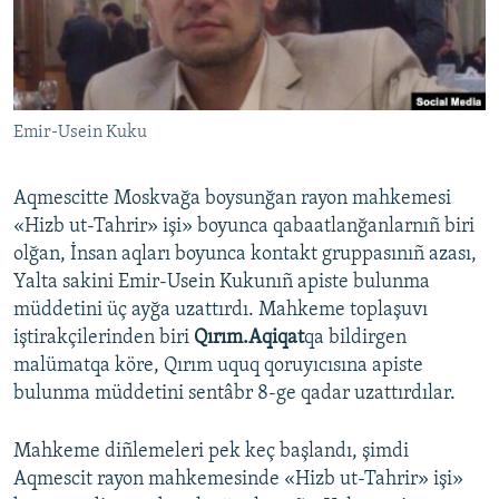
Русский
Українською
Emir-Usein Kuku
QOŞULIÑIZ!
Aqmescitte Moskvağa boysunğan rayon mahkemesi
«Hizb ut-Tahrir» işi» boyunca qabaatlanğanlarnıñ biri
RFE/RS bütün saytları
olğan, İnsan aqları boyunca kontakt gruppasınıñ azası,
Yalta sakini Emir-Usein Kukunıñ apiste bulunma
müddetini üç ayğa uzattırdı. Mahkeme toplaşuvı
iştirakçilerinden biri
Qırım.Aqiqat
qa bildirgen
malümatqa köre, Qırım uquq qoruyıcısına apiste
bulunma müddetini sentâbr 8-ge qadar uzattırdılar.
Mahkeme diñlemeleri pek keç başlandı, şimdi
Aqmescit rayon mahkemesinde «Hizb ut-Tahrir» işi»