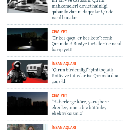
Bir an – ve casussıñ. Qırım
mahkemeleri devlet hainligi
qabaatlavlarını daqqalar içinde
nasıl baqalar
CEMİYET
"Er kes qaça, er kes kete": cenk
Qırımdaki Rusiye turistlerine nasıl
barıp yetti
İNSAN AQLARI
"Qırım birdemligi" işini toqtattı,
tintüv ve tutuvlar ise Qırımda daa
çoq oldı
CEMİYET
"Haberlerge köre, yarıq bere
ekenler, amma biz bütünley
ekektriksizmiz"
İNSAN AQLARI