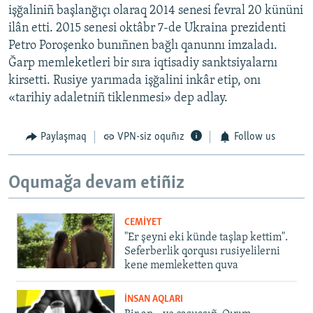
işğaliniñ başlanğıçı olaraq 2014 senesi fevral 20 kününi
ilân etti. 2015 senesi oktâbr 7-de Ukraina prezidenti
Petro Poroşenko bunıñnen bağlı qanunnı imzaladı.
Ğarp memleketleri bir sıra iqtisadiy sanktsiyalarnı
kirsetti. Rusiye yarımada işğalini inkâr etip, onı
«tarihiy adaletniñ tiklenmesi» dep adlay.
Paylaşmaq
VPN-siz oquñız
Follow us
Oqumağa devam etiñiz
CEMİYET
"Er şeyni eki künde taşlap kettim".
Seferberlik qorqusı rusiyelilerni
kene memleketten quva
İNSAN AQLARI