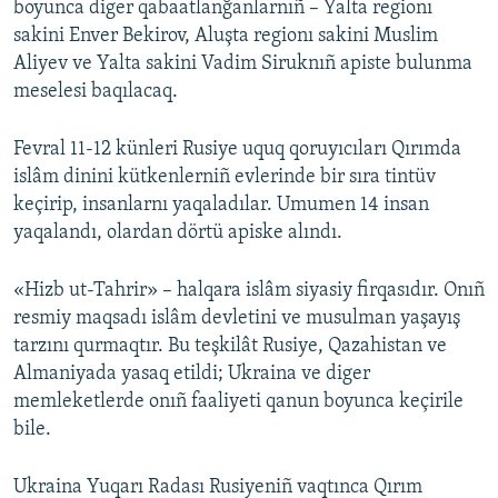
boyunca diger qabaatlanğanlarnıñ – Yalta regionı
sakini Enver Bekirov, Aluşta regionı sakini Muslim
Aliyev ve Yalta sakini Vadim Siruknıñ apiste bulunma
meselesi baqılacaq.
Fevral 11-12 künleri Rusiye uquq qoruyıcıları Qırımda
islâm dinini kütkenlerniñ evlerinde bir sıra tintüv
keçirip, insanlarnı yaqaladılar. Umumen 14 insan
yaqalandı, olardan dörtü apiske alındı.
«Hizb ut-Tahrir» – halqara islâm siyasiy firqasıdır. Onıñ
resmiy maqsadı islâm devletini ve musulman yaşayış
tarzını qurmaqtır. Bu teşkilât Rusiye, Qazahistan ve
Almaniyada yasaq etildi; Ukraina ve diger
memleketlerde onıñ faaliyeti qanun boyunca keçirile
bile.
Ukraina Yuqarı Radası Rusiyeniñ vaqtınca Qırım