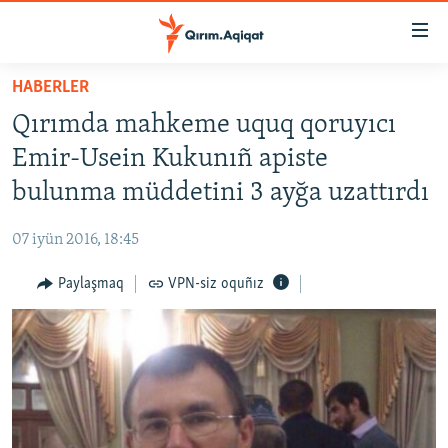
Link
açıqlığı
Esas
HABERLER
mündericege
HABERLER
Qırımda mahkeme uquq qoruyıcı
qaytmaq
SİYASET
Baş
Emir-Usein Kukunıñ apiste
İQTİSADİYAT
navigatsiyağa
bulunma müddetini 3 ayğa uzattırdı
qaytmaq
CEMİYET
Qıdıruvğa
07 iyün 2016, 18:45
MEDENİYET
qaytmaq
Paylaşmaq
VPN-siz oquñız
İNSAN AQLARI
VİDEO
SÜRET
BLOGLAR
FİKİR