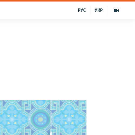
РУС
УКР