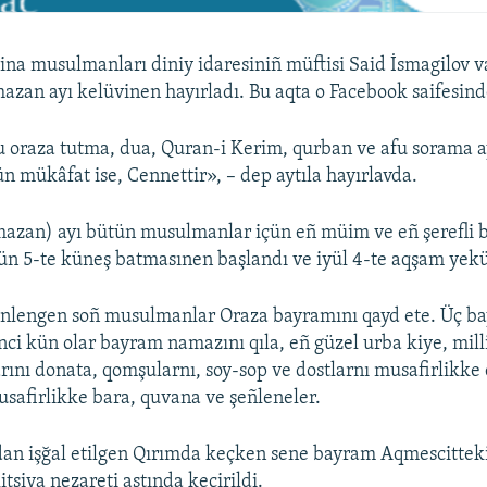
a musulmanları diniy idaresiniñ müftisi Said İsmagilov v
an ayı kelüvinen hayırladı. Bu aqta o Facebook saifesind
oraza tutma, dua, Quran-i Kerim, qurban ve afu sorama ay
çün mükâfat ise, Cennettir», – dep aytıla hayırlavda.
an) ayı bütün musulmanlar içün eñ müim ve eñ şerefli bi
yün 5-te küneş batmasınen başlandı ve iyül 4-te aqşam yek
lengen soñ musulmanlar Oraza bayramını qayd ete. Üç b
ci kün olar bayram namazını qıla, eñ güzel urba kiye, milliy
rını donata, qomşularnı, soy-sop ve dostlarnı musafirlikke 
safirlikke bara, quvana ve şeñleneler.
dan işğal etilgen Qırımda keçken sene bayram Aqmescittek
tsiya nezareti astında keçirildi.