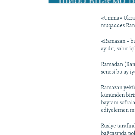
«Umma» Ukrain
muqaddes Ramaz
«Ramazan – bu 
ayıdır, sabır i
Ramadan (Ramaz
senesi bu ay i
Ramazan yekün
kününden birin
bayram sofrala
ediyelernen mu
Rusiye tarafın
bağçasında poli