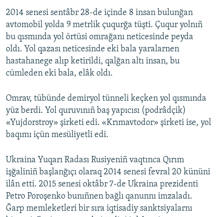
2014 senesi sentâbr 28-de içinde 8 insan bulunğan
avtomobil yolda 9 metrlik çuqurğa tüşti. Çuqur yolnıñ
bu qısmında yol örtüsi omrağanı neticesinde peyda
oldı. Yol qazası neticesinde eki bala yaralarnen
hastahanege alıp ketirildi, qalğan altı insan, bu
cümleden eki bala, elâk oldı.
Omrav, tübünde demiryol tünneli keçken yol qısmında
yüz berdi. Yol quruvınıñ baş yapıcısı (podrâdçik)
«Yujdorstroy» şirketi edi. «Krımavtodor» şirketi ise, yol
baqımı içün mesüliyetli edi.
Ukraina Yuqarı Radası Rusiyeniñ vaqtınca Qırım
işğaliniñ başlanğıçı olaraq 2014 senesi fevral 20 kününi
ilân etti. 2015 senesi oktâbr 7-de Ukraina prezidenti
Petro Poroşenko bunıñnen bağlı qanunnı imzaladı.
Ğarp memleketleri bir sıra iqtisadiy sanktsiyalarnı