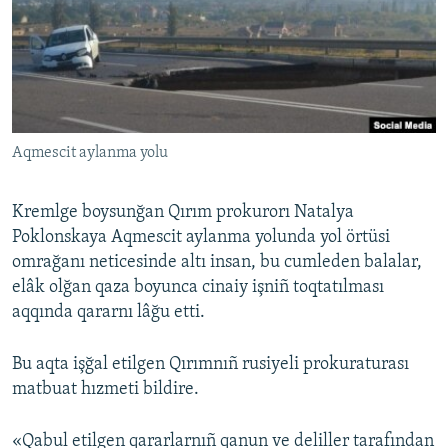
Русский
Українською
QOŞULIÑIZ!
Aqmescit aylanma yolu
Kremlge boysunğan Qırım prokurorı Natalya
RFE/RS bütün saytları
Poklonskaya Aqmescit aylanma yolunda yol örtüsi
omrağanı neticesinde altı insan, bu cumleden balalar,
elâk olğan qaza boyunca cinaiy işniñ toqtatılması
aqqında qararnı lâğu etti.
Bu aqta işğal etilgen Qırımnıñ rusiyeli prokuraturası
matbuat hızmeti bildire.
«Qabul etilgen qararlarnıñ qanun ve deliller tarafından