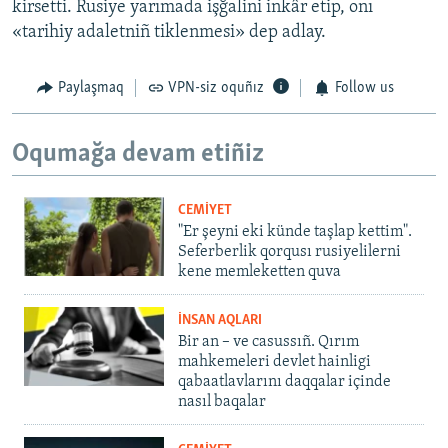
kirsetti. Rusiye yarımada işğalini inkâr etip, onı
«tarihiy adaletniñ tiklenmesi» dep adlay.
Paylaşmaq
VPN-siz oquñız
Follow us
Oqumağa devam etiñiz
CEMİYET
"Er şeyni eki künde taşlap kettim".
Seferberlik qorqusı rusiyelilerni
kene memleketten quva
İNSAN AQLARI
Bir an – ve casussıñ. Qırım
mahkemeleri devlet hainligi
qabaatlavlarını daqqalar içinde
nasıl baqalar