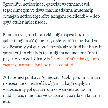
ögrenilüvi neticesinde, qararlar vaqtından evel,
teşkerilmegen ve dava malümatlarına mütenasip
olmağan neticelerge köre alınğanı belgilendi», – dep
qayd ettiler müessisede.
Bundan evel, altı insan elâk olğan qaza boyunca
qabaatlanğan «Yujdorstroy» şirketiniñ reberiyeti ve
«Bağçasaray yol quruvu idaresi» şirketiniñ hadimlerine
qarşı açılğan cinaiy iş toqtatılğanı aqqında malümat
peyda olğan edi. Cinaiy iş
Ğalebe kününe bağışlanıp
çıqarılğan amnistiya boyunca toqtatıldı
.
2015 senesi politsiya Aqmescit-Dubki yolunıñ omravı
neticesinde 6 insan elâk olğanına bağlı sayılğan
«Bağçasaray yol quruvı idaresi» şirketi bölüginiñ
müdiri, baş müendisi ve ustasına qabaatlavnı taqdim
etti.