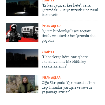
CEMİYET
"Er kes qaça, er kes kete": cenk
Qırımdaki Rusiye turistlerine nasıl
barıp yetti
İNSAN AQLARI
"Qırım birdemligi" işini toqtattı,
tintüv ve tutuvlar ise Qırımda daa
çoq oldı
CEMİYET
"Haberlerge köre, yarıq bere
ekenler, amma biz bütünley
ekektriksizmiz"
İNSAN AQLARI
Olğa Skrıpnık: "Qırım azat etilsin
dep, insanlar yarıqsız ve suvsuz
yaşamağa azırlar"