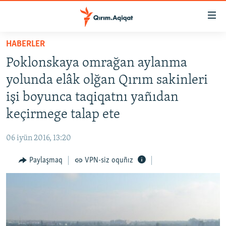
Link
açıqlığı
Esas
HABERLER
mündericege
HABERLER
Poklonskaya omrağan aylanma
qaytmaq
SİYASET
Baş
yolunda elâk olğan Qırım sakinleri
İQTİSADİYAT
navigatsiyağa
işi boyunca taqiqatnı yañıdan
qaytmaq
CEMİYET
keçirmege talap ete
Qıdıruvğa
MEDENİYET
qaytmaq
06 iyün 2016, 13:20
İNSAN AQLARI
Paylaşmaq
VPN-siz oquñız
VİDEO
SÜRET
BLOGLAR
FİKİR