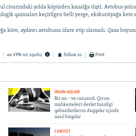
ul civarındaki yolda köpürden kanalğa tüşti. Avtobus yolcul
logik qazmaları keçirilgen belli yerge, ekskursiyağa kete 
ğa köre, aydavcı avtobusnı idare etip olamadı. Qaza boyunc
VPN-siz oquñız
Follow us
Print
İNSAN AQLARI
Bir an – ve casussıñ. Qırım
mahkemeleri devlet hainligi
qabaatlavlarını daqqalar içinde
nasıl baqalar
CEMİYET