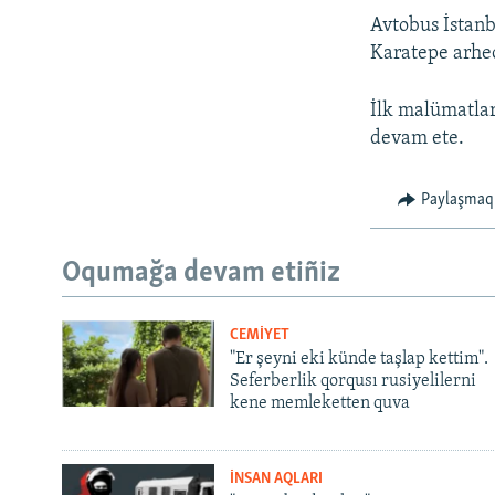
Avtobus İstanb
Karatepe arheo
İlk malümatlar
devam ete.
Paylaşmaq
Oqumağa devam etiñiz
CEMİYET
"Er şeyni eki künde taşlap kettim".
Seferberlik qorqusı rusiyelilerni
kene memleketten quva
İNSAN AQLARI