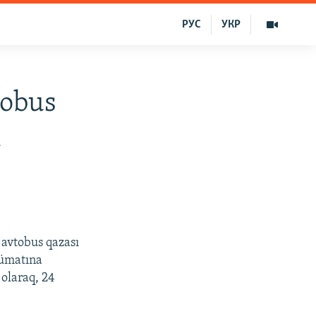
РУС
УКР
tobus
ı
 avtobus qazası
lümatına
 olaraq, 24