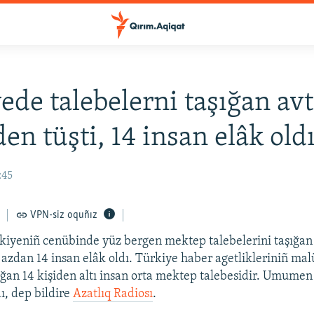
ede talebelerni taşığan av
en tüşti, 14 insan elâk old
:45
VPN-siz oquñız
kiyeniñ cenübinde yüz bergen mektep talebelerini taşığan
 azdan 14 insan elâk oldı. Türkiye haber agetlikleriniñ ma
lğan 14 kişiden altı insan orta mektep talebesidir. Umumen
, dep bildire
Azatlıq Radiosı
.