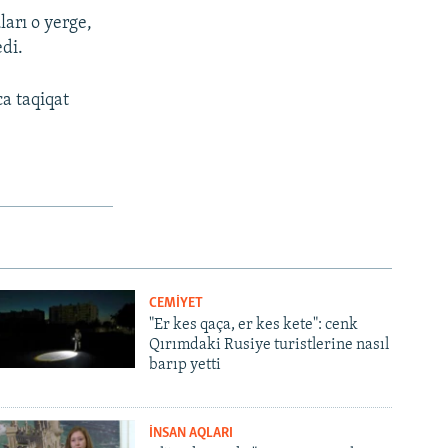
arı o yerge,
edi.
a taqiqat
CEMİYET
"Er kes qaça, er kes kete": cenk
Qırımdaki Rusiye turistlerine nasıl
barıp yetti
İNSAN AQLARI