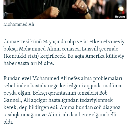
Русский
Українською
Mohammed Ali
QOŞULIÑIZ!
Cumaertesi künü 74 yaşında olıp vefat etken efsaneviy
boksçı Mohammed Aliniñ cenazesi Luisvill şeerinde
(Kentukki ştatı) keçirilecek. Bu aqta Amerika kütleviy
RFE/RS bütün saytları
haber vastaları bildire.
Bundan evel Mohammed Ali nefes alma problemaları
sebebinden hastahanege ketirilgeni aqqında malümat
peyda olğan. Boksçı qorantasınıñ temsilcisi Bob
Gannell, Ali aqciger hastalığından tedaviylenmek
kerek, dep bildirgen edi. Amma bundan soñ diagnoz
tasdıqlanmağanı ve Aliniñ alı daa beter olğanı belli
oldı.