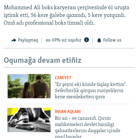
Mohammed Ali boks karyerası çerçivesinde 61 uruşta
iştirak etti, 56 kere ğalebe qazandı, 5 kere yutquzdı.
Onıñ adı professional boks timsali oldı.
Paylaşmaq
VPN-siz oquñız
Follow us
Oqumağa devam etiñiz
CEMİYET
"Er şeyni eki künde taşlap kettim".
Seferberlik qorqusı rusiyelilerni
kene memleketten quva
İNSAN AQLARI
Bir an – ve casussıñ. Qırım
mahkemeleri devlet hainligi
qabaatlavlarını daqqalar içinde
nasıl baqalar