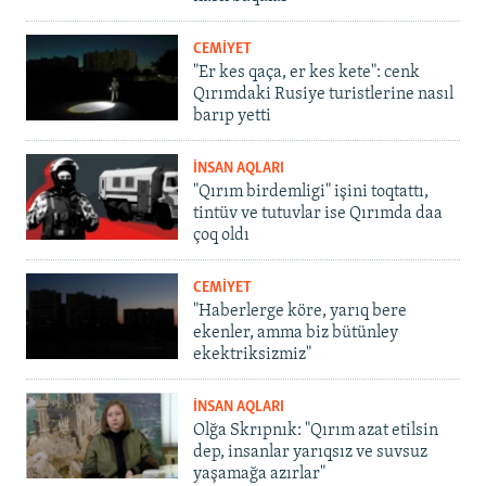
CEMİYET
"Er kes qaça, er kes kete": cenk
Qırımdaki Rusiye turistlerine nasıl
barıp yetti
İNSAN AQLARI
"Qırım birdemligi" işini toqtattı,
tintüv ve tutuvlar ise Qırımda daa
çoq oldı
CEMİYET
"Haberlerge köre, yarıq bere
ekenler, amma biz bütünley
ekektriksizmiz"
İNSAN AQLARI
Olğa Skrıpnık: "Qırım azat etilsin
dep, insanlar yarıqsız ve suvsuz
yaşamağa azırlar"