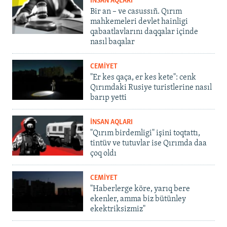
İNSAN AQLARI
Bir an – ve casussıñ. Qırım
mahkemeleri devlet hainligi
qabaatlavlarını daqqalar içinde
nasıl baqalar
CEMİYET
"Er kes qaça, er kes kete": cenk
Qırımdaki Rusiye turistlerine nasıl
barıp yetti
İNSAN AQLARI
"Qırım birdemligi" işini toqtattı,
tintüv ve tutuvlar ise Qırımda daa
çoq oldı
CEMİYET
"Haberlerge köre, yarıq bere
ekenler, amma biz bütünley
ekektriksizmiz"