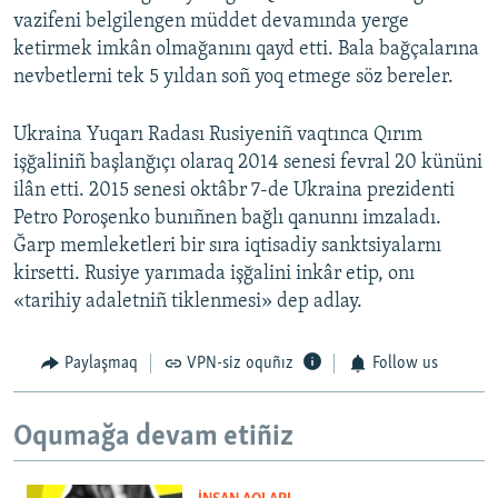
vazifeni belgilengen müddet devamında yerge
ketirmek imkân olmağanını qayd etti. Bala bağçalarına
nevbetlerni tek 5 yıldan soñ yoq etmege söz bereler.
Ukraina Yuqarı Radası Rusiyeniñ vaqtınca Qırım
işğaliniñ başlanğıçı olaraq 2014 senesi fevral 20 kününi
ilân etti. 2015 senesi oktâbr 7-de Ukraina prezidenti
Petro Poroşenko bunıñnen bağlı qanunnı imzaladı.
Ğarp memleketleri bir sıra iqtisadiy sanktsiyalarnı
kirsetti. Rusiye yarımada işğalini inkâr etip, onı
«tarihiy adaletniñ tiklenmesi» dep adlay.
Paylaşmaq
VPN-siz oquñız
Follow us
Oqumağa devam etiñiz