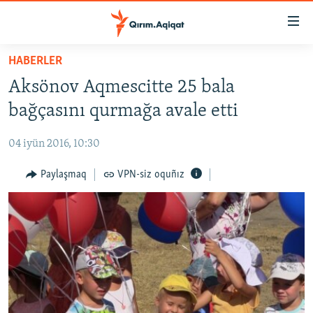
Link
açıqlığı
Esas
HABERLER
mündericege
HABERLER
Aksönov Aqmescitte 25 bala
qaytmaq
SİYASET
Baş
bağçasını qurmağa avale etti
İQTİSADİYAT
navigatsiyağa
qaytmaq
04 iyün 2016, 10:30
CEMİYET
Qıdıruvğa
MEDENİYET
Paylaşmaq
VPN-siz oquñız
qaytmaq
İNSAN AQLARI
VİDEO
SÜRET
BLOGLAR
FİKİR