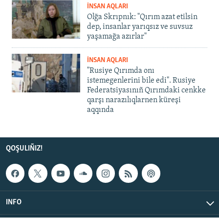
İNSAN AQLARI
Olğa Skrıpnık: "Qırım azat etilsin
dep, insanlar yarıqsız ve suvsuz
yaşamağa azırlar"
İNSAN AQLARI
"Rusiye Qırımda onı
istemegenlerini bile edi". Rusiye
Federatsiyasınıñ Qırımdaki cenkke
qarşı narazılıqlarnen küreşi
aqqında
QOŞULIÑIZ!
INFO