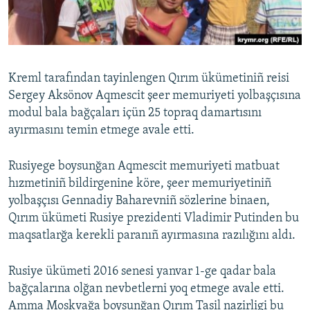
Русский
Українською
Kreml tarafından tayinlengen Qırım ükümetiniñ reisi
QOŞULIÑIZ!
Sergey Aksönov Aqmescit şeer memuriyeti yolbaşçısına
modul bala bağçaları içün 25 topraq damartısını
ayırmasını temin etmege avale etti.
RFE/RS bütün saytları
Rusiyege boysunğan Aqmescit memuriyeti matbuat
hızmetiniñ bildirgenine köre, şeer memuriyetiniñ
yolbaşçısı Gennadiy Baharevniñ sözlerine binaen,
Qırım ükümeti Rusiye prezidenti Vladimir Putinden bu
maqsatlarğa kerekli paranıñ ayırmasına razılığını aldı.
Rusiye ükümeti 2016 senesi yanvar 1-ge qadar bala
bağçalarına olğan nevbetlerni yoq etmege avale etti.
Amma Moskvağa boysunğan Qırım Tasil nazirligi bu