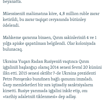
beyanatta.
Müessiseniñ malümatına köre, 4,8 million ruble zarar
ketirildi, bu zarar taqiqat ceryanında bütünley
ödelendi.
Mahkeme qararına binaen, Qırım sakinleriniñ 4 ve 1
yılğa apiske qapatılması belgilendi. Olar koloniyada
bulunacaq.
Ukraina Yuqarı Radası Rusiyeniñ vaqtınca Qırım
işğaliniñ başlanğıçı olaraq 2014 senesi fevral 20 kününi
ilân etti. 2015 senesi oktâbr 7-de Ukraina prezidenti
Petro Poroşenko bunıñnen bağlı qanunnı imzaladı.
Ğarp memleketleri bir sıra iqtisadiy sanktsiyalarnı
kirsetti. Rusiye yarımada işğalini inkâr etip, onı
«tarihiy adaletniñ tiklenmesi» dep adlay.