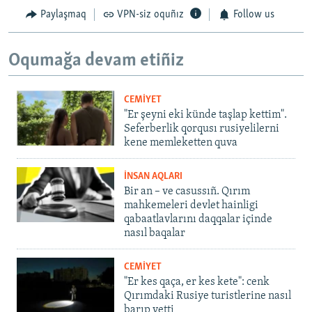
Paylaşmaq
VPN-siz oquñız
Follow us
Oqumağa devam etiñiz
CEMİYET
"Er şeyni eki künde taşlap kettim".
Seferberlik qorqusı rusiyelilerni
kene memleketten quva
İNSAN AQLARI
Bir an – ve casussıñ. Qırım
mahkemeleri devlet hainligi
qabaatlavlarını daqqalar içinde
nasıl baqalar
CEMİYET
"Er kes qaça, er kes kete": cenk
Qırımdaki Rusiye turistlerine nasıl
barıp yetti