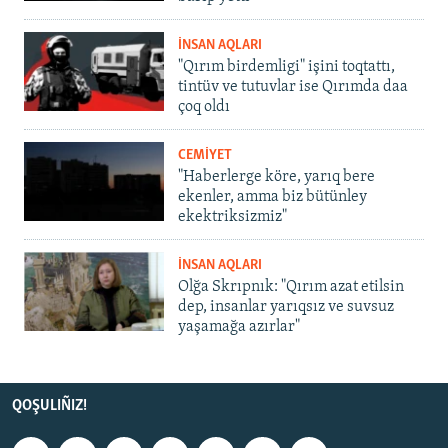
İNSAN AQLARI
"Qırım birdemligi" işini toqtattı,
tintüv ve tutuvlar ise Qırımda daa
çoq oldı
CEMİYET
"Haberlerge köre, yarıq bere
ekenler, amma biz bütünley
ekektriksizmiz"
İNSAN AQLARI
Olğa Skrıpnık: "Qırım azat etilsin
dep, insanlar yarıqsız ve suvsuz
yaşamağa azırlar"
QOŞULIÑIZ!