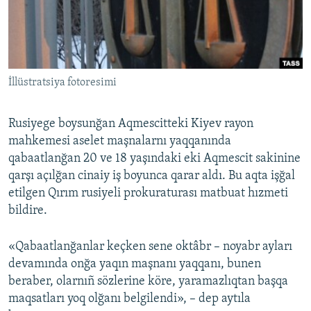
Русский
Українською
İllüstratsiya fotoresimi
QOŞULIÑIZ!
Rusiyege boysunğan Aqmescitteki Kiyev rayon
mahkemesi aselet maşnalarnı yaqqanında
RFE/RS bütün saytları
qabaatlanğan 20 ve 18 yaşındaki eki Aqmescit sakinine
qarşı açılğan cinaiy iş boyunca qarar aldı. Bu aqta işğal
etilgen Qırım rusiyeli prokuraturası matbuat hızmeti
bildire.
«Qabaatlanğanlar keçken sene oktâbr – noyabr ayları
devamında onğa yaqın maşnanı yaqqanı, bunen
beraber, olarnıñ sözlerine köre, yaramazlıqtan başqa
maqsatları yoq olğanı belgilendi», – dep aytıla