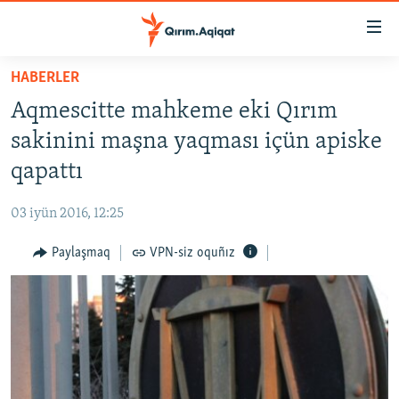
Link
açıqlığı
Esas
HABERLER
mündericege
HABERLER
Aqmescitte mahkeme eki Qırım
qaytmaq
SİYASET
Baş
sakinini maşna yaqması içün apiske
İQTİSADİYAT
navigatsiyağa
qapattı
qaytmaq
CEMİYET
Qıdıruvğa
03 iyün 2016, 12:25
MEDENİYET
qaytmaq
Paylaşmaq
VPN-siz oquñız
İNSAN AQLARI
VİDEO
SÜRET
BLOGLAR
FİKİR