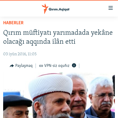
Link
açıqlığı
Esas
HABERLER
mündericege
HABERLER
Qırım müftiyatı yarımadada yekâne
qaytmaq
SİYASET
Baş
olacağı aqqında ilân etti
İQTİSADİYAT
navigatsiyağa
qaytmaq
03 iyün 2016, 11:05
CEMİYET
Qıdıruvğa
MEDENİYET
Paylaşmaq
VPN-siz oquñız
qaytmaq
İNSAN AQLARI
VİDEO
SÜRET
BLOGLAR
FİKİR