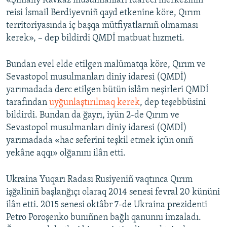
«Şimaliy Kavkaz musulmanları İdareci merkeziniñ
reisi İsmail Berdiyevniñ qayd etkenine köre, Qırım
territoriyasında iç başqa mütfiyatlarnıñ olmaması
kerek», – dep bildirdi QMDİ matbuat hızmeti.
Bundan evel elde etilgen malümatqa köre, Qırım ve
Sevastopol musulmanları diniy idaresi (QMDİ)
yarımadada derc etilgen bütün islâm neşirleri QMDİ
tarafından
uyğunlaştırılmaq kerek
, dep teşebbüsini
bildirdi. Bundan da ğayrı, iyün 2-de Qırım ve
Sevastopol musulmanları diniy idaresi (QMDİ)
yarımadada «hac seferini teşkil etmek içün onıñ
yekâne aqqı» olğanını ilân etti.
Ukraina Yuqarı Radası Rusiyeniñ vaqtınca Qırım
işğaliniñ başlanğıçı olaraq 2014 senesi fevral 20 kününi
ilân etti. 2015 senesi oktâbr 7-de Ukraina prezidenti
Petro Poroşenko bunıñnen bağlı qanunnı imzaladı.