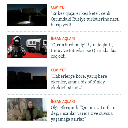
CEMİYET
"Er kes qaça, er kes kete": cenk
Qırımdaki Rusiye turistlerine nasıl
barıp yetti
İNSAN AQLARI
"Qırım birdemligi" işini toqtattı,
tintüv ve tutuvlar ise Qırımda daa
çoq oldı
CEMİYET
"Haberlerge köre, yarıq bere
ekenler, amma biz bütünley
ekektriksizmiz"
İNSAN AQLARI
Olğa Skrıpnık: "Qırım azat etilsin
dep, insanlar yarıqsız ve suvsuz
yaşamağa azırlar"