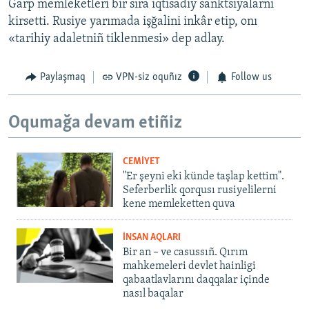
Ğarp memleketleri bir sıra iqtisadiy sanktsiyalarnı
kirsetti. Rusiye yarımada işğalini inkâr etip, onı
«tarihiy adaletniñ tiklenmesi» dep adlay.
Paylaşmaq
VPN-siz oquñız
Follow us
Oqumağa devam etiñiz
CEMİYET
"Er şeyni eki künde taşlap kettim".
Seferberlik qorqusı rusiyelilerni
kene memleketten quva
İNSAN AQLARI
Bir an – ve casussıñ. Qırım
mahkemeleri devlet hainligi
qabaatlavlarını daqqalar içinde
nasıl baqalar