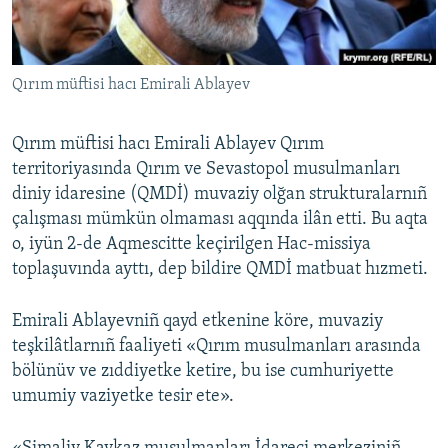
Русский
Українською
Qırım müftisi hacı Emirali Ablayev
QOŞULIÑIZ!
Qırım müftisi hacı Emirali Ablayev Qırım
territoriyasında Qırım ve Sevastopol musulmanları
diniy idaresine (QMDİ) muvaziy olğan strukturalarnıñ
RFE/RS bütün saytları
çalışması mümkün olmaması aqqında ilân etti. Bu aqta
o, iyün 2-de Aqmescitte keçirilgen Hac-missiya
toplaşuvında ayttı, dep bildire QMDİ matbuat hızmeti.
Emirali Ablayevniñ qayd etkenine köre, muvaziy
teşkilâtlarnıñ faaliyeti «Qırım musulmanları arasında
bölünüv ve zıddiyetke ketire, bu ise cumhuriyette
umumiy vaziyetke tesir ete».