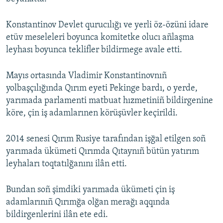
Konstantinov Devlet qurucılığı ve yerli öz-özüni idare
etüv meseleleri boyunca komitetke olucı añlaşma
leyhası boyunca teklifler bildirmege avale etti.
Mayıs ortasında Vladimir Konstantinovnıñ
yolbaşçılığında Qırım eyeti Pekinge bardı, o yerde,
yarımada parlamenti matbuat hızmetiniñ bildirgenine
köre, çin iş adamlarınen körüşüvler keçirildi.
2014 senesi Qırım Rusiye tarafından işğal etilgen soñ
yarımada ükümeti Qırımda Qıtaynıñ bütün yatırım
leyhaları toqtatılğanını ilân etti.
Bundan soñ şimdiki yarımada ükümeti çin iş
adamlarınıñ Qırımğa olğan merağı aqqında
bildirgenlerini ilân ete edi.