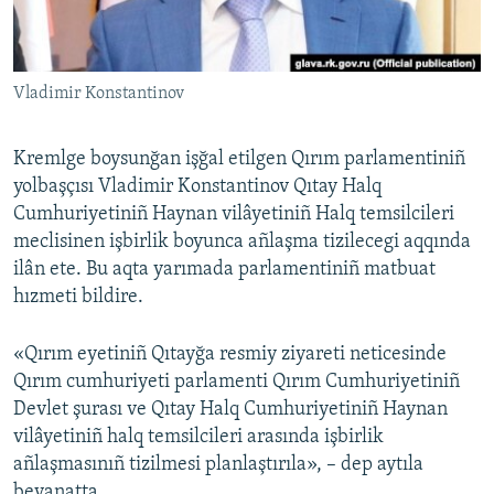
Русский
Українською
Vladimir Konstantinov
QOŞULIÑIZ!
Kremlge boysunğan işğal etilgen Qırım parlamentiniñ
yolbaşçısı Vladimir Konstantinov Qıtay Halq
Cumhuriyetiniñ Haynan vilâyetiniñ Halq temsilcileri
RFE/RS bütün saytları
meclisinen işbirlik boyunca añlaşma tizilecegi aqqında
ilân ete. Bu aqta yarımada parlamentiniñ matbuat
hızmeti bildire.
«Qırım eyetiniñ Qıtayğa resmiy ziyareti neticesinde
Qırım cumhuriyeti parlamenti Qırım Cumhuriyetiniñ
Devlet şurası ve Qıtay Halq Cumhuriyetiniñ Haynan
vilâyetiniñ halq temsilcileri arasında işbirlik
añlaşmasınıñ tizilmesi planlaştırıla», – dep aytıla
beyanatta.