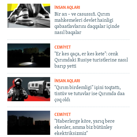
İNSAN AQLARI
Bir an – ve casussıñ. Qırım
mahkemeleri devlet hainligi
qabaatlavlarını daqqalar içinde
nasıl baqalar
CEMİYET
"Er kes qaça, er kes kete": cenk
Qırımdaki Rusiye turistlerine nasıl
barıp yetti
İNSAN AQLARI
"Qırım birdemligi" işini toqtattı,
tintüv ve tutuvlar ise Qırımda daa
çoq oldı
CEMİYET
"Haberlerge köre, yarıq bere
ekenler, amma biz bütünley
ekektriksizmiz"