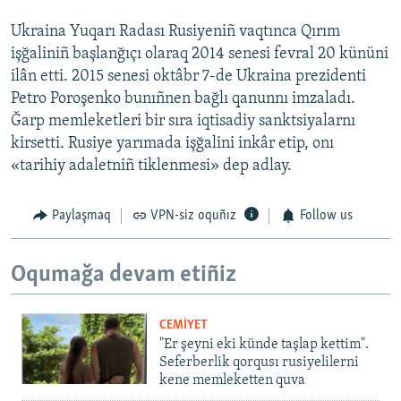
Ukraina Yuqarı Radası Rusiyeniñ vaqtınca Qırım
işğaliniñ başlanğıçı olaraq 2014 senesi fevral 20 kününi
ilân etti. 2015 senesi oktâbr 7-de Ukraina prezidenti
Petro Poroşenko bunıñnen bağlı qanunnı imzaladı.
Ğarp memleketleri bir sıra iqtisadiy sanktsiyalarnı
kirsetti. Rusiye yarımada işğalini inkâr etip, onı
«tarihiy adaletniñ tiklenmesi» dep adlay.
Paylaşmaq
VPN-siz oquñız
Follow us
Oqumağa devam etiñiz
CEMİYET
"Er şeyni eki künde taşlap kettim".
Seferberlik qorqusı rusiyelilerni
kene memleketten quva