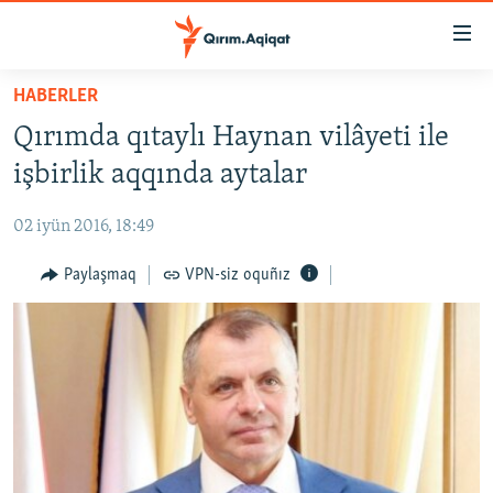
Link
açıqlığı
Esas
HABERLER
mündericege
HABERLER
Qırımda qıtaylı Haynan vilâyeti ile
qaytmaq
SİYASET
Baş
işbirlik aqqında aytalar
İQTİSADİYAT
navigatsiyağa
qaytmaq
02 iyün 2016, 18:49
CEMİYET
Qıdıruvğa
MEDENİYET
Paylaşmaq
VPN-siz oquñız
qaytmaq
İNSAN AQLARI
VİDEO
SÜRET
BLOGLAR
FİKİR