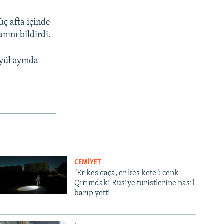
üç afta içinde
nını bildirdi.
iyül ayında
CEMİYET
"Er kes qaça, er kes kete": cenk
Qırımdaki Rusiye turistlerine nasıl
barıp yetti