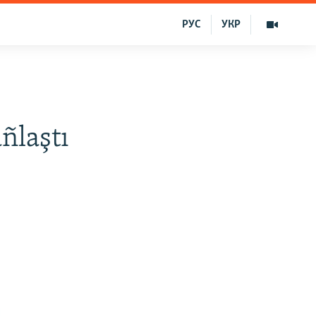
РУС
УКР
ñlaştı