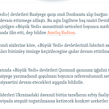
di») devletleri Rusiyege qarşı onıñ Donbassta alıp barğan f
 devam ettirmege añlaştı. Bu aqta İngiltere baş naziri Dev
çirilgen «Büyük Yedi» sammitiniñ neticeleri boyunca mat
nda ilân etti, dep bildire
Azatlıq Radiosı
.
ıñ sözlerine köre, «Büyük Yedi» devletleriniñ liderleri s
ları bütünley ömürge keçirilecegine qadar devam ettirilm
ında «Büyük Yedi» devletleri Qırımnıñ qanunsız işğalini 
usiyege yarımadanıñ qoşulması boyunca referendumnıñ net
iyasetini devam etecekleri aqqında bildirile.
iderleri Ukrainadaki davanıñ bütün taraflarını arbiy faaliy
toriyada ateşniñ toqtatılmasına ketirecek konkret areketle