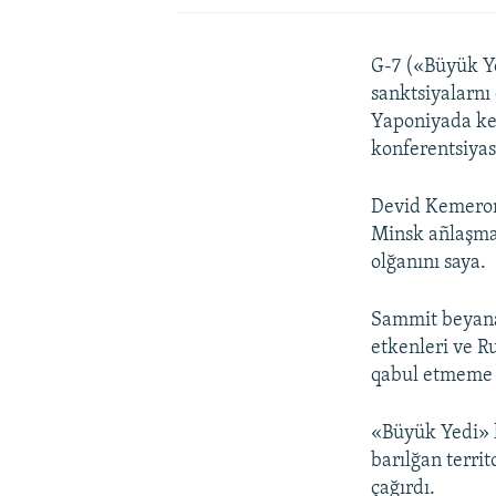
G-7 («Büyük Ye
sanktsiyalarnı
Yaponiyada ke
konferentsiyası
Devid Kemeronn
Minsk añlaşma
olğanını saya.
Sammit beyanat
etkenleri ve R
qabul etmeme s
«Büyük Yedi» l
barılğan terri
çağırdı.