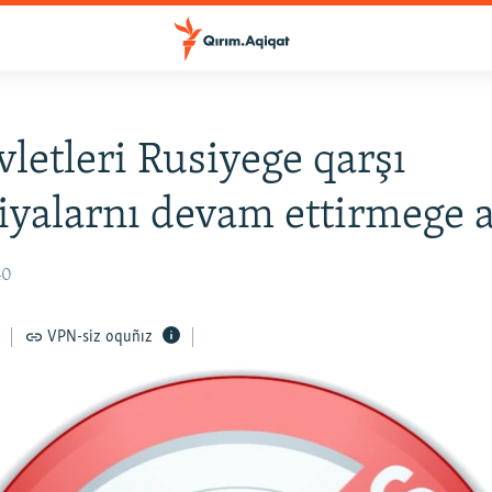
vletleri Rusiyege qarşı
iyalarnı devam ettirmege a
40
VPN-siz oquñız