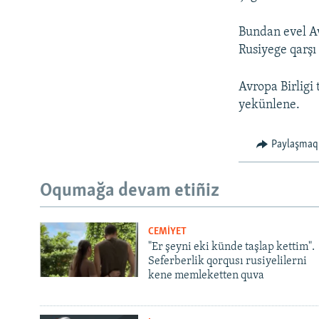
Bundan evel Av
Rusiyege qarşı
Avropa Birligi
yekünlene.
Paylaşmaq
Oqumağa devam etiñiz
CEMİYET
"Er şeyni eki künde taşlap kettim".
Seferberlik qorqusı rusiyelilerni
kene memleketten quva