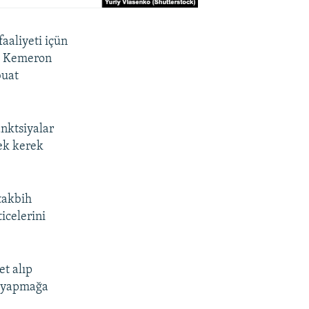
aaliyeti içün
id Kemeron
buat
anktsiyalar
ek kerek
takbih
icelerini
et alıp
r yapmağa