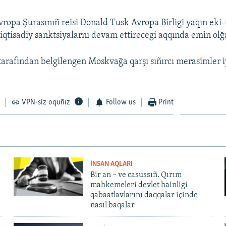
ropa Şurasınıñ reisi Donald Tusk Avropa Birligi yaqın eki-
 iqtisadiy sanktsiyalarnı devam ettirecegi aqqında emin olğa
 tarafından belgilengen Moskvağa qarşı sıñırcı merasimler 
VPN-siz oquñız
Follow us
Print
İNSAN AQLARI
Bir an – ve casussıñ. Qırım
mahkemeleri devlet hainligi
qabaatlavlarını daqqalar içinde
nasıl baqalar