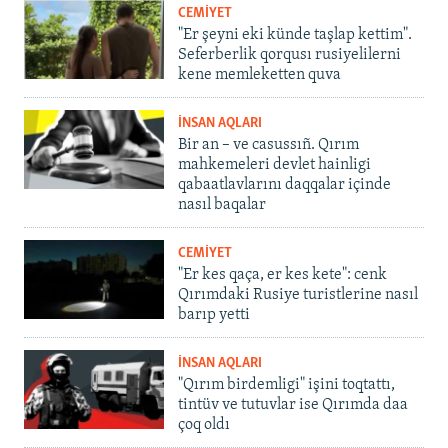
CEMİYET
"Er şeyni eki künde taşlap kettim".
Seferberlik qorqusı rusiyelilerni
kene memleketten quva
İNSAN AQLARI
Bir an – ve casussıñ. Qırım
mahkemeleri devlet hainligi
qabaatlavlarını daqqalar içinde
nasıl baqalar
CEMİYET
"Er kes qaça, er kes kete": cenk
Qırımdaki Rusiye turistlerine nasıl
barıp yetti
İNSAN AQLARI
"Qırım birdemligi" işini toqtattı,
tintüv ve tutuvlar ise Qırımda daa
çoq oldı