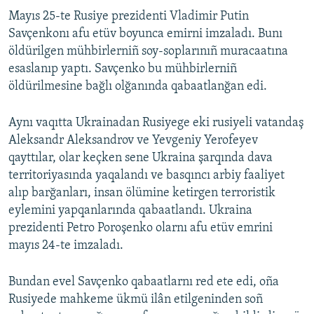
Mayıs 25-te Rusiye prezidenti Vladimir Putin
Savçenkonı afu etüv boyunca emirni imzaladı. Bunı
öldürilgen mühbirlerniñ soy-soplarınıñ muracaatına
esaslanıp yaptı. Savçenko bu mühbirlerniñ
öldürilmesine bağlı olğanında qabaatlanğan edi.
Aynı vaqıtta Ukrainadan Rusiyege eki rusiyeli vatandaş
Aleksandr Aleksandrov ve Yevgeniy Yerofeyev
qayttılar, olar keçken sene Ukraina şarqında dava
territoriyasında yaqalandı ve basqıncı arbiy faaliyet
alıp barğanları, insan ölümine ketirgen terroristik
eylemini yapqanlarında qabaatlandı. Ukraina
prezidenti Petro Poroşenko olarnı afu etüv emrini
mayıs 24-te imzaladı.
Bundan evel Savçenko qabaatlarnı red ete edi, oña
Rusiyede mahkeme ükmü ilân etilgeninden soñ