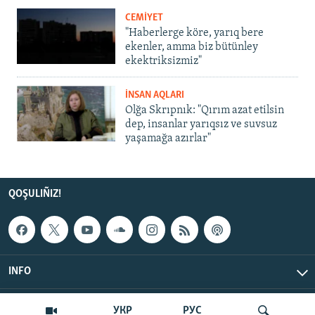
CEMİYET
"Haberlerge köre, yarıq bere
ekenler, amma biz bütünley
ekektriksizmiz"
İNSAN AQLARI
Olğa Skrıpnık: "Qırım azat etilsin
dep, insanlar yarıqsız ve suvsuz
yaşamağa azırlar"
QOŞULIÑIZ!
INFO
© Qırım.Aqiqat, 2026 | All Rights Reserved.
УКР
РУС