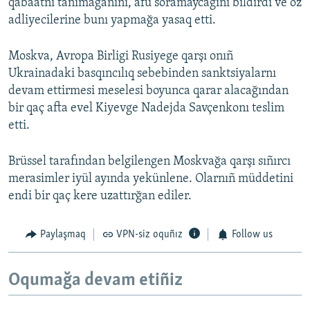
qabaatnı tanımağanını, afu soramaycağını bildirdi ve öz
adliyecilerine bunı yapmağa yasaq etti.
Moskva, Avropa Birligi Rusiyege qarşı onıñ
Ukrainadaki basqıncılıq sebebinden sanktsiyalarnı
devam ettirmesi meselesi boyunca qarar alacağından
bir qaç afta evel Kiyevge Nadejda Savçenkonı teslim
etti.
Brüssel tarafından belgilengen Moskvağa qarşı sıñırcı
merasimler iyül ayında yekünlene. Olarnıñ müddetini
endi bir qaç kere uzattırğan ediler.
Paylaşmaq
VPN-siz oquñız
Follow us
Oqumağa devam etiñiz