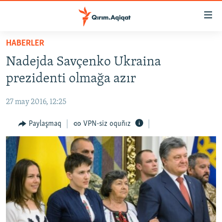
Link
açıqlığı
Esas
HABERLER
mündericege
HABERLER
Nadejda Savçenko Ukraina
qaytmaq
SİYASET
Baş
prezidenti olmağa azır
İQTİSADİYAT
navigatsiyağa
qaytmaq
27 may 2016, 12:25
CEMİYET
Qıdıruvğa
MEDENİYET
Paylaşmaq
VPN-siz oquñız
qaytmaq
İNSAN AQLARI
VİDEO
SÜRET
BLOGLAR
FİKİR