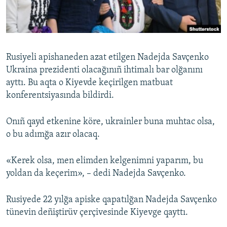
Русский
Українською
Rusiyeli apishaneden azat etilgen Nadejda Savçenko
QOŞULIÑIZ!
Ukraina prezidenti olacağınıñ ihtimalı bar olğanını
ayttı. Bu aqta o Kiyevde keçirilgen matbuat
konferentsiyasında bildirdi.
RFE/RS bütün saytları
Onıñ qayd etkenine köre, ukrainler buna muhtac olsa,
o bu adımğa azır olacaq.
«Kerek olsa, men elimden kelgenimni yaparım, bu
yoldan da keçerim», – dedi Nadejda Savçenko.
Rusiyede 22 yılğa apiske qapatılğan Nadejda Savçenko
tünevin deñiştirüv çerçivesinde Kiyevge qayttı.