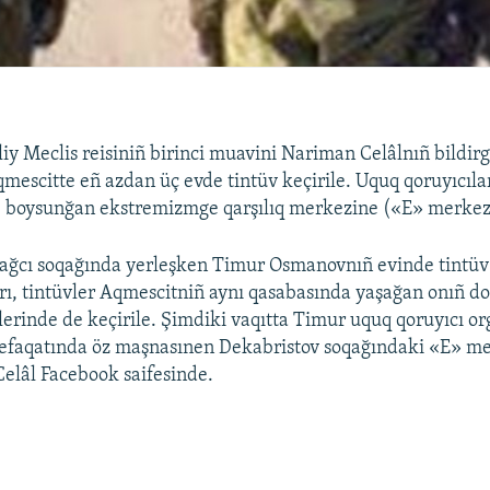
liy Meclis reisiniñ birinci muavini Nariman Celâlnıñ bildir
mescitte eñ azdan üç evde tintüv keçirile. Uquq qoruyıcıla
e boysunğan ekstremizmge qarşılıq merkezine («E» merkezi)
ğcı soqağında yerleşken Timur Osmanovnıñ evinde tintüv k
ı, tintüvler Aqmescitniñ aynı qasabasında yaşağan onıñ do
lerinde de keçirile. Şimdiki vaqıtta Timur uquq qoruyıcı or
refaqatında öz maşnasınen Dekabristov soqağındaki «E» me
Celâl Facebook saifesinde.