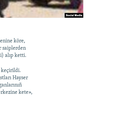
genine köre,
r saiplerden
 alıp ketti.
eçirildi.
stları Hayser
ganlarınıñ
rkezine kete»,