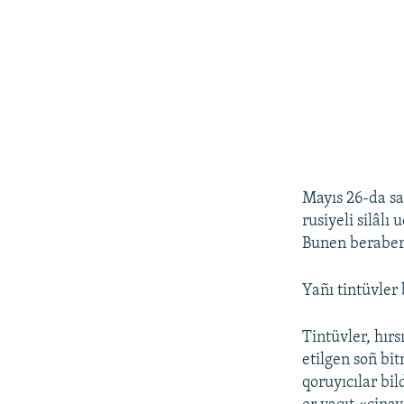
Mayıs 26-da sa
rusiyeli silâl
Bunen beraber 
Yañı tintüvler
Tintüvler, hırs
etilgen soñ bi
qoruyıcılar bi