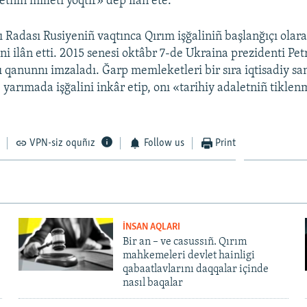
etniñ milleti yoqtır» dep ilân ete.
 Radası Rusiyeniñ vaqtınca Qırım işğaliniñ başlanğıçı olar
ni ilân etti. 2015 senesi oktâbr 7-de Ukraina prezidenti Pe
 qanunnı imzaladı. Ğarp memleketleri bir sıra iqtisadiy sa
e yarımada işğalini inkâr etip, onı «tarihiy adaletniñ tikle
VPN-siz oquñız
Follow us
Print
İNSAN AQLARI
Bir an – ve casussıñ. Qırım
mahkemeleri devlet hainligi
qabaatlavlarını daqqalar içinde
nasıl baqalar