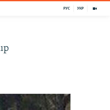
РУС
УКР
lıp