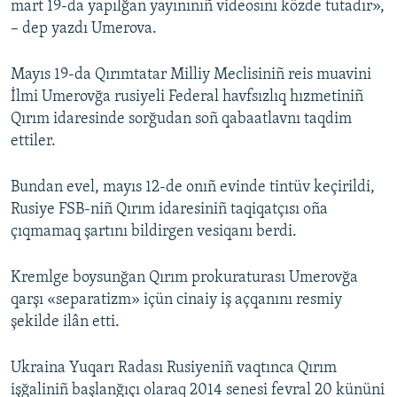
mart 19-da yapılğan yayınınıñ videosını közde tutadır»,
– dep yazdı Umerova.
Mayıs 19-da Qırımtatar Milliy Meclisiniñ reis muavini
İlmi Umerovğa rusiyeli Federal havfsızlıq hızmetiniñ
Qırım idaresinde sorğudan soñ qabaatlavnı taqdim
ettiler.
Bundan evel, mayıs 12-de onıñ evinde tintüv keçirildi,
Rusiye FSB-niñ Qırım idaresiniñ taqiqatçısı oña
çıqmamaq şartını bildirgen vesiqanı berdi.
Kremlge boysunğan Qırım prokuraturası Umerovğa
qarşı «separatizm» içün cinaiy iş açqanını resmiy
şekilde ilân etti.
Ukraina Yuqarı Radası Rusiyeniñ vaqtınca Qırım
işğaliniñ başlanğıçı olaraq 2014 senesi fevral 20 kününi