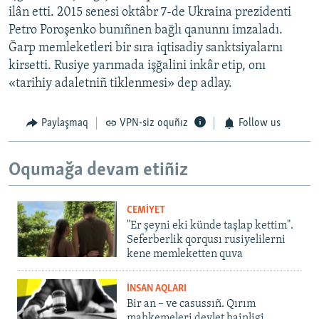
ilân etti. 2015 senesi oktâbr 7-de Ukraina prezidenti
Petro Poroşenko bunıñnen bağlı qanunnı imzaladı.
Ğarp memleketleri bir sıra iqtisadiy sanktsiyalarnı
kirsetti. Rusiye yarımada işğalini inkâr etip, onı
«tarihiy adaletniñ tiklenmesi» dep adlay.
Paylaşmaq
VPN-siz oquñız
Follow us
Oqumağa devam etiñiz
CEMİYET
"Er şeyni eki künde taşlap kettim".
Seferberlik qorqusı rusiyelilerni
kene memleketten quva
İNSAN AQLARI
Bir an – ve casussıñ. Qırım
mahkemeleri devlet hainligi