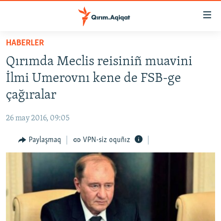
Link
açıqlığı
Esas
HABERLER
mündericege
HABERLER
Qırımda Meclis reisiniñ muavini
qaytmaq
SİYASET
Baş
İlmi Umerovnı kene de FSB-ge
İQTİSADİYAT
navigatsiyağa
çağıralar
qaytmaq
CEMİYET
Qıdıruvğa
26 may 2016, 09:05
MEDENİYET
qaytmaq
Paylaşmaq
VPN-siz oquñız
İNSAN AQLARI
VİDEO
SÜRET
BLOGLAR
FİKİR