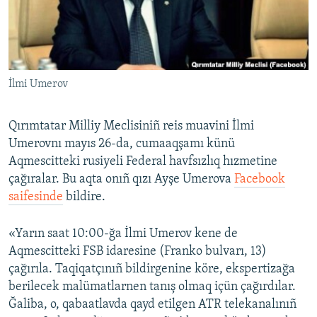
Русский
Українською
İlmi Umerov
QOŞULIÑIZ!
Qırımtatar Milliy Meclisiniñ reis muavini İlmi
Umerovnı mayıs 26-da, cumaaqşamı künü
RFE/RS bütün saytları
Aqmescitteki rusiyeli Federal havfsızlıq hızmetine
çağıralar. Bu aqta onıñ qızı Ayşe Umerova
Facebook
saifesinde
bildire.
«Yarın saat 10:00-ğa İlmi Umerov kene de
Aqmescitteki FSB idaresine (Franko bulvarı, 13)
çağırıla. Taqiqatçınıñ bildirgenine köre, ekspertizağa
berilecek malümatlarnen tanış olmaq içün çağırdılar.
Ğaliba, o, qabaatlavda qayd etilgen ATR telekanalınıñ