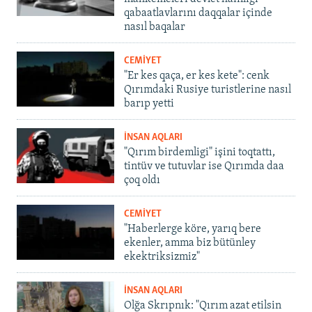
qabaatlavlarını daqqalar içinde
nasıl baqalar
CEMİYET
"Er kes qaça, er kes kete": cenk
Qırımdaki Rusiye turistlerine nasıl
barıp yetti
İNSAN AQLARI
"Qırım birdemligi" işini toqtattı,
tintüv ve tutuvlar ise Qırımda daa
çoq oldı
CEMİYET
"Haberlerge köre, yarıq bere
ekenler, amma biz bütünley
ekektriksizmiz"
İNSAN AQLARI
Olğa Skrıpnık: "Qırım azat etilsin