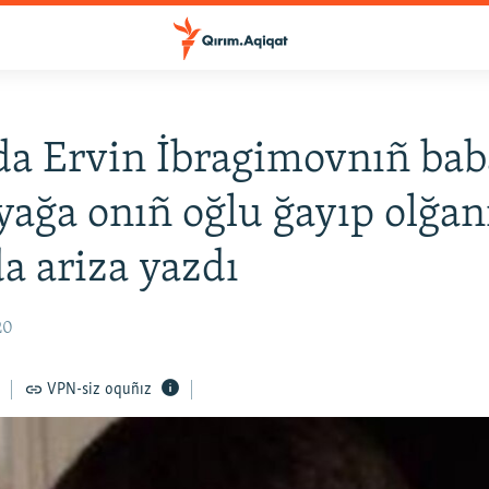
a Ervin İbragimovnıñ bab
iyağa onıñ oğlu ğayıp olğan
a ariza yazdı
20
VPN-siz oquñız