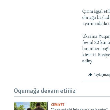
Qırım işğal et
olmağa başladı
«yarımadada qı
Ukraina Yuqarı
fevral 20 künü
bunıñnen bağlı
kirsetti. Rusiy
adlay.
Paylaşmaq
Oqumağa devam etiñiz
CEMİYET