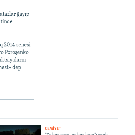
atarlar ğayıp
etinde
aq 2014 senesi
tro Poroşenko
nktsiyalarnı
nmesi» dep
CEMİYET