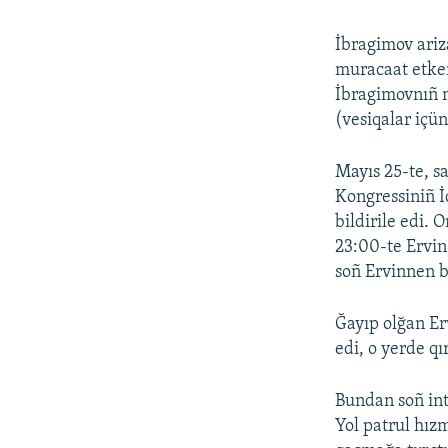
İbragimov ariz
muracaat etken
İbragimovnıñ 
(vesiqalar içü
Mayıs 25-te, s
Kongressiniñ İ
bildirile edi. 
23:00-te Ervin
soñ Ervinnen b
Ğayıp olğan Er
edi, o yerde qı
Bundan soñ int
Yol patrul hız