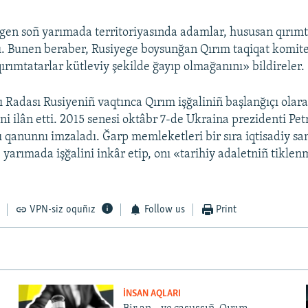
ilgen soñ yarımada territoriyasında adamlar, hususan qırımt
. Bunen beraber, Rusiyege boysunğan Qırım taqiqat komit
rımtatarlar kütleviy şekilde ğayıp olmağanını» bildireler.
 Radası Rusiyeniñ vaqtınca Qırım işğaliniñ başlanğıçı olar
ni ilân etti. 2015 senesi oktâbr 7-de Ukraina prezidenti Pe
 qanunnı imzaladı. Ğarp memleketleri bir sıra iqtisadiy sa
e yarımada işğalini inkâr etip, onı «tarihiy adaletniñ tikle
VPN-siz oquñız
Follow us
Print
İNSAN AQLARI