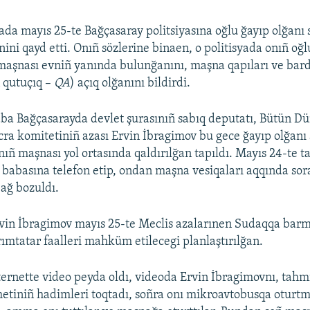
ada mayıs 25-te Bağçasaray politsiyasına oğlu ğayıp olğanı
ini qayd etti. Onıñ sözlerine binaen, o politisyada onıñ oğl
maşnası evniñ yanında bulunğanını, maşna qapıları ve bar
n qutuçıq –
QA
) açıq olğanını bildirdi.
aba Bağçasarayda devlet şurasınıñ sabıq deputatı, Bütün D
cra komitetiniñ azası Ervin İbragimov bu gece ğayıp olğanı
Onıñ maşnası yol ortasında qaldırılğan tapıldı. Mayıs 24-te 
 babasına telefon etip, ondan maşna vesiqaları aqqında so
ağ bozuldı.
vin İbragimov mayıs 25-te Meclis azalarınen Sudaqqa bar
rımtatar faalleri mahküm etilecegi planlaştırılğan.
ernette video peyda oldı, videoda Ervin İbragimovnı, tahm
metiniñ hadimleri toqtadı, soñra onı mikroavtobusqa oturtmağ