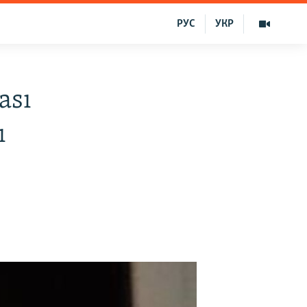
РУС
УКР
ası
ı