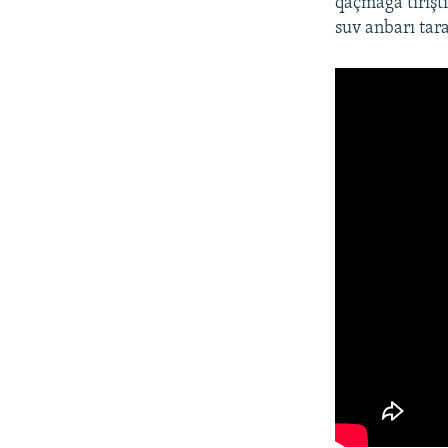
qaçmağa tırışt
suv anbarı tar