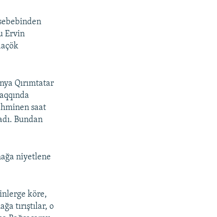
 sebebinden
u Ervin
daçök
ünya Qırımtatar
 aqqında
tahminen saat
radı. Bundan
mağa niyetlene
inlerge köre,
a tırıştılar, o