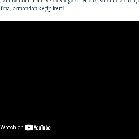
ı, amma onı tuttılar ve maşnağa oturttılar. Bundan soñ ma
afına, ormandan keçip ketti.