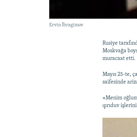
Ervin İbragimov
Rusiye tarafın
Moskvağa boys
muracaat etti.
Mayıs 25-te, ç
saifesinde ariz
«Menim oğlumn
qırıduv işlerin