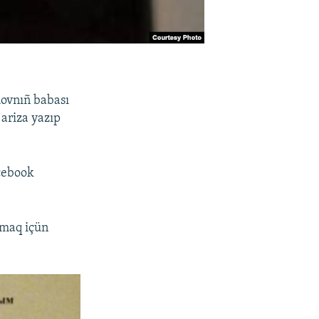
movnıñ babası
ariza yazıp
acebook
pmaq içün