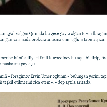
dan işğal etilgen Qırımda bu gece ğayıp olğan Ervin İbragi
unğan yarımada prokuraturasına onıñ oğlunı tapmaq içün 
arşenbe künü adliyeci Emil Kurbedinov bu aqta bildirip, F
a nushasını paylaştı.
ıñ – İbragimov Ervin Umer oğlunıñ – bulunğan yerini ta
iñ teşkil etilmesini rica etem», – dep aytıla arizada.​