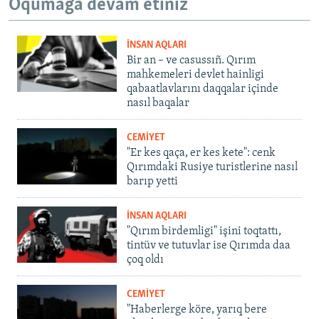
Oqumağa devam etiñiz
İNSAN AQLARI
Bir an – ve casussıñ. Qırım
mahkemeleri devlet hainligi
qabaatlavlarını daqqalar içinde
nasıl baqalar
CEMİYET
"Er kes qaça, er kes kete": cenk
Qırımdaki Rusiye turistlerine nasıl
barıp yetti
İNSAN AQLARI
"Qırım birdemligi" işini toqtattı,
tintüv ve tutuvlar ise Qırımda daa
çoq oldı
CEMİYET
"Haberlerge köre, yarıq bere