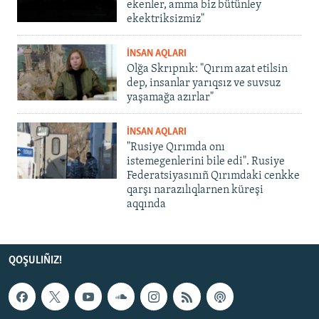
ekenler, amma biz bütünley
ekektriksizmiz"
İNSAN AQLARI
Olğa Skrıpnık: "Qırım azat etilsin
dep, insanlar yarıqsız ve suvsuz
yaşamağa azırlar"
İNSAN AQLARI
"Rusiye Qırımda onı
istemegenlerini bile edi". Rusiye
Federatsiyasınıñ Qırımdaki cenkke
qarşı narazılıqlarnen küreşi
aqqında
QOŞULIÑIZ!