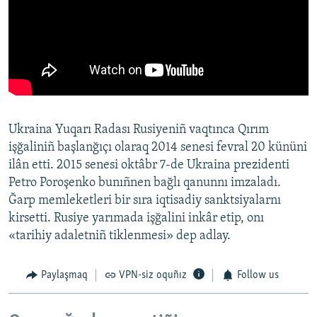
Ukraina Yuqarı Radası Rusiyeniñ vaqtınca Qırım
işğaliniñ başlanğıçı olaraq 2014 senesi fevral 20 kününi
ilân etti. 2015 senesi oktâbr 7-de Ukraina prezidenti
Petro Poroşenko bunıñnen bağlı qanunnı imzaladı.
Ğarp memleketleri bir sıra iqtisadiy sanktsiyalarnı
kirsetti. Rusiye yarımada işğalini inkâr etip, onı
«tarihiy adaletniñ tiklenmesi» dep adlay.
Paylaşmaq
VPN-siz oquñız
Follow us