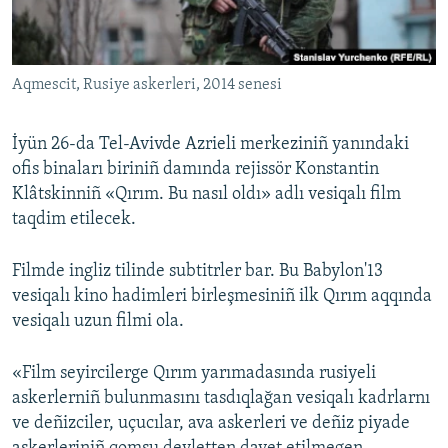
Русский
Українською
Aqmescit, Rusiye askerleri, 2014 senesi
QOŞULIÑIZ!
İyün 26-da Tel-Avivde Azrieli merkeziniñ yanındaki
ofis binaları biriniñ damında rejissör Konstantin
Klâtskinniñ «Qırım. Bu nasıl oldı» adlı vesiqalı film
RFE/RS bütün saytları
taqdim etilecek.
Filmde ingliz tilinde subtitrler bar. Bu Babylon'13
vesiqalı kino hadimleri birleşmesiniñ ilk Qırım aqqında
vesiqalı uzun filmi ola.
«Film seyircilerge Qırım yarımadasında rusiyeli
askerlerniñ bulunmasını tasdıqlağan vesiqalı kadrlarnı
ve deñizciler, uçucılar, ava askerleri ve deñiz piyade