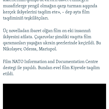
askerleriniñ qomşu devletten davet etilmegen
musafirlerge yengil olmağan qarşı turması aqqında
kerçek ikâyelerini taqdim ete», – dep ayta film
taqdiminiñ teşkilâtçıları.
Üç novelladan ibaret olğan film on eki insannıñ
ikâyesini añlata. Çıqaruvlar şimdiki vaqıtta film
qaramanları yaşağan ukrain şeerlerinde keçirildi. Bu
Nikolayev, Odessa, Mariupol.
Film NATO Information and Documentation Centre
destegi ile yapıldı. Bundan evel film Kiyevde taqdim
etildi.