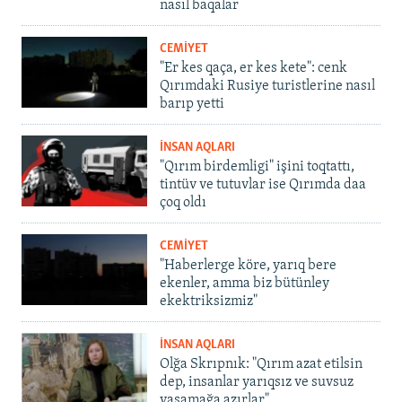
nasıl baqalar
CEMİYET
"Er kes qaça, er kes kete": cenk
Qırımdaki Rusiye turistlerine nasıl
barıp yetti
İNSAN AQLARI
"Qırım birdemligi" işini toqtattı,
tintüv ve tutuvlar ise Qırımda daa
çoq oldı
CEMİYET
"Haberlerge köre, yarıq bere
ekenler, amma biz bütünley
ekektriksizmiz"
İNSAN AQLARI
Olğa Skrıpnık: "Qırım azat etilsin
dep, insanlar yarıqsız ve suvsuz
yaşamağa azırlar"