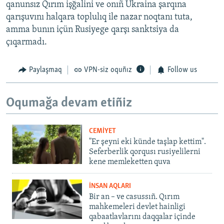
qanunsız Qırım işğalini ve onıñ Ukraina şarqına
qarışuvını halqara toplulıq ile nazar noqtanı tuta,
amma bunın içün Rusiyege qarşı sanktsiya da
çıqarmadı.
Paylaşmaq
VPN-siz oquñız
Follow us
Oqumağa devam etiñiz
CEMİYET
"Er şeyni eki künde taşlap kettim".
Seferberlik qorqusı rusiyelilerni
kene memleketten quva
İNSAN AQLARI
Bir an – ve casussıñ. Qırım
mahkemeleri devlet hainligi
qabaatlavlarını daqqalar içinde