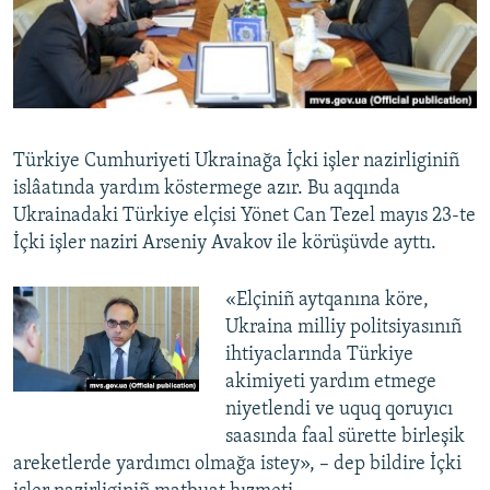
Русский
Українською
QOŞULIÑIZ!
Türkiye Cumhuriyeti Ukrainağa İçki işler nazirliginiñ
islâatında yardım köstermege azır. Bu aqqında
Ukrainadaki Türkiye elçisi Yönet Can Tezel mayıs 23-te
RFE/RS bütün saytları
İçki işler naziri Arseniy Avakov ile körüşüvde ayttı.
«Elçiniñ aytqanına köre,
Ukraina milliy politsiyasınıñ
ihtiyaclarında Türkiye
akimiyeti yardım etmege
niyetlendi ve uquq qoruyıcı
saasında faal sürette birleşik
areketlerde yardımcı olmağa istey», – dep bildire İçki