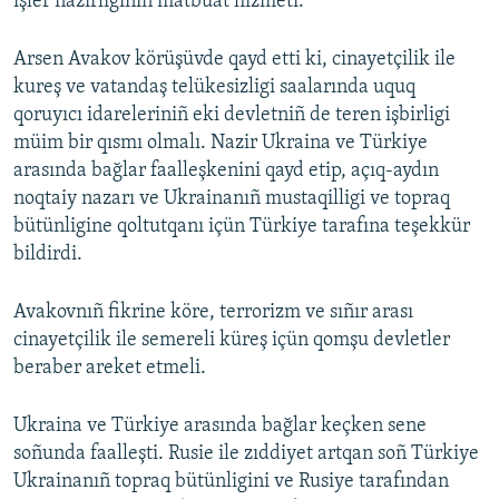
işler nazirliginiñ matbuat hızmeti.
Arsen Avakov körüşüvde qayd etti ki, cinayetçilik ile
kureş ve vatandaş telükesizligi saalarında uquq
qoruyıcı idareleriniñ eki devletniñ de teren işbirligi
müim bir qısmı olmalı. Nazir Ukraina ve Türkiye
arasında bağlar faalleşkenini qayd etip, açıq-aydın
noqtaiy nazarı ve Ukrainanıñ mustaqilligi ve topraq
bütünligine qoltutqanı içün Türkiye tarafına teşekkür
bildirdi.
Avakovnıñ fikrine köre, terrorizm ve sıñır arası
cinayetçilik ile semereli küreş içün qomşu devletler
beraber areket etmeli.
Ukraina ve Türkiye arasında bağlar keçken sene
soñunda faalleşti. Rusie ile zıddiyet artqan soñ Türkiye
Ukrainanıñ topraq bütünligini ve Rusiye tarafından