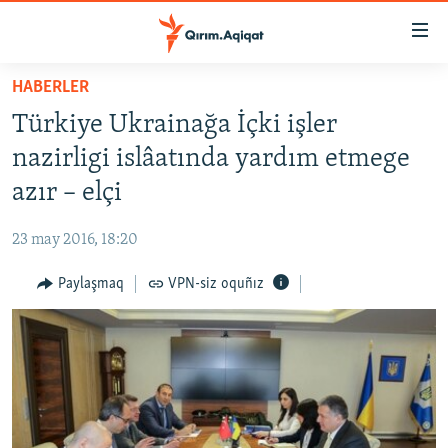
Link
açıqlığı
Esas
HABERLER
mündericege
HABERLER
Türkiye Ukrainağa İçki işler
qaytmaq
SİYASET
Baş
nazirligi islâatında yardım etmege
İQTİSADİYAT
navigatsiyağa
azır – elçi
qaytmaq
CEMİYET
Qıdıruvğa
23 may 2016, 18:20
MEDENİYET
qaytmaq
Paylaşmaq
VPN-siz oquñız
İNSAN AQLARI
VİDEO
SÜRET
BLOGLAR
FİKİR