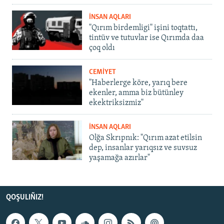
İNSAN AQLARI
"Qırım birdemligi" işini toqtattı,
tintüv ve tutuvlar ise Qırımda daa
çoq oldı
CEMİYET
"Haberlerge köre, yarıq bere
ekenler, amma biz bütünley
ekektriksizmiz"
İNSAN AQLARI
Olğa Skrıpnık: "Qırım azat etilsin
dep, insanlar yarıqsız ve suvsuz
yaşamağa azırlar"
QOŞULIÑIZ!