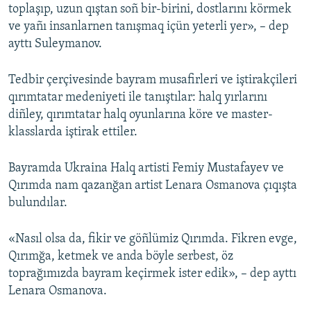
toplaşıp, uzun qıştan soñ bir-birini, dostlarını körmek
ve yañı insanlarnen tanışmaq içün yeterli yer», – dep
ayttı Suleymanov.
Tedbir çerçivesinde bayram musafirleri ve iştirakçileri
qırımtatar medeniyeti ile tanıştılar: halq yırlarını
diñley, qırımtatar halq oyunlarına köre ve master-
klasslarda iştirak ettiler.
Bayramda Ukraina Halq artisti Femiy Mustafayev ve
Qırımda nam qazanğan artist Lenara Osmanova çıqışta
bulundılar.
«Nasıl olsa da, fikir ve göñlümiz Qırımda. Fikren evge,
Qırımğa, ketmek ve anda böyle serbest, öz
toprağımızda bayram keçirmek ister edik», – dep ayttı
Lenara Osmanova.