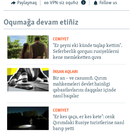
Paylaşmaq
VPN-siz oquñız
Follow us
Oqumağa devam etiñiz
CEMİYET
"Er şeyni eki künde taşlap kettim".
Seferberlik qorqusı rusiyelilerni
kene memleketten quva
İNSAN AQLARI
Bir an – ve casussıñ. Qırım
mahkemeleri devlet hainligi
qabaatlavlarını daqqalar içinde
nasıl baqalar
CEMİYET
"Er kes qaça, er kes kete": cenk
Qırımdaki Rusiye turistlerine nasıl
barıp yetti