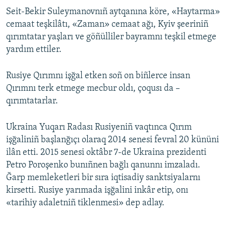
Seit-Bekir Suleymanovnıñ aytqanına köre, «Haytarma»
cemaat teşkilâtı, «Zaman» cemaat ağı, Kyiv şeeriniñ
qırımtatar yaşları ve göñülliler bayramnı teşkil etmege
yardım ettiler.
Rusiye Qırımnı işğal etken soñ on biñlerce insan
Qırımnı terk etmege mecbur oldı, çoqusı da –
qırımtatarlar.
Ukraina Yuqarı Radası Rusiyeniñ vaqtınca Qırım
işğaliniñ başlanğıçı olaraq 2014 senesi fevral 20 kününi
ilân etti. 2015 senesi oktâbr 7-de Ukraina prezidenti
Petro Poroşenko bunıñnen bağlı qanunnı imzaladı.
Ğarp memleketleri bir sıra iqtisadiy sanktsiyalarnı
kirsetti. Rusiye yarımada işğalini inkâr etip, onı
«tarihiy adaletniñ tiklenmesi» dep adlay.