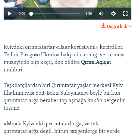
Русский
0:00
1:59
Українською
Doğru link
QOŞULIÑIZ!
Kyivdeki qırımtatarlar «Baar korüşüvini» keçirdiler.
Tedbir Pirogovo Ukraina halq mimarcılığı ve turmuşı
muzeyinde olıp keçti, dep bildire
Qırım.Aqiqat
RFE/RS bütün saytları
mühbiri.
Teşkilatçilardan biri Qırımtatar yaşlar merkezi Kyiv
filialınıñ reisi Seit-Bekir Suleymanov böyle bir kün
qırımtatarlarğa beraber toplaşmağa imkân bergenini
tüşüne.
«Mında Kyivdeki qırırmtatarlarğa, ve tek
qırımtatarlarğa degil, bütün istegenlerge bir yerde