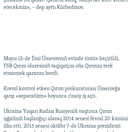
Şimdilik bu qadar. Qararnı aldıq, vaziyetke köre areket
etecekmiz», – dep ayttı Kürbedinov.
Mayıs 12-de İlmi Ümerovnıñ evinde tintüv keçirildi,
FSB Qırım idaresiniñ taqiqatçısı oña Qırımnı terk
etmemek qararını berdi.
Kreml kontrol etken Qırım prokuraturası Ümerovğa
qarşı «separatizm» boyunca cinaiy iş açtı.
Ukraina Yuqarı Radası Rusiyeniñ vaqtınca Qırım
işğaliniñ başlanğıçı olaraq 2014 senesi fevral 20 kününi
ilân etti. 2015 senesi oktâbr 7-de Ukraina prezidenti