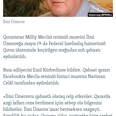
Русский
Українською
İlmi Ümerov
QOŞULIÑIZ!
Qırımtatar Milliy Meclisi reisiniñ muavini İlmi
Ümerovğa mayıs 19-da Federal havfsızlıq hızmetiniñ
Qırım idaresinde keçirilgen sorğudan soñ qabaatı
RFE/RS bütün saytları
aydınlatıldı.
Bunı adliyecisi Emil Kürbedinov bildire. Qabaat qararı
Facebookta Meclis reisiniñ birinci muavini Nariman
Celâl tarafından aydınlatıldı.
«İlmi Ümerovnı qabaatlı olaraq celp etkenler. Qararda
angi lafları ceza berilmesi içün sebep ola bilgenini
bildireler. İlmi Ümerov izaat bermekten vazgeçti.