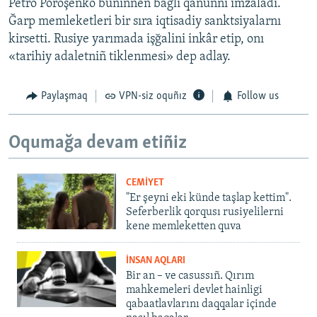
Petro Poroşenko bunıñnen bağlı qanunnı imzaladı.
Ğarp memleketleri bir sıra iqtisadiy sanktsiyalarnı
kirsetti. Rusiye yarımada işğalini inkâr etip, onı
«tarihiy adaletniñ tiklenmesi» dep adlay.
Paylaşmaq
VPN-siz oquñız
Follow us
Oqumağa devam etiñiz
CEMİYET
"Er şeyni eki künde taşlap kettim".
Seferberlik qorqusı rusiyelilerni
kene memleketten quva
İNSAN AQLARI
Bir an – ve casussıñ. Qırım
mahkemeleri devlet hainligi
qabaatlavlarını daqqalar içinde