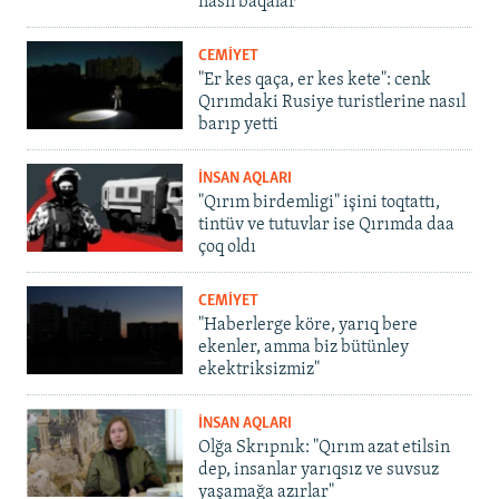
nasıl baqalar
CEMİYET
"Er kes qaça, er kes kete": cenk
Qırımdaki Rusiye turistlerine nasıl
barıp yetti
İNSAN AQLARI
"Qırım birdemligi" işini toqtattı,
tintüv ve tutuvlar ise Qırımda daa
çoq oldı
CEMİYET
"Haberlerge köre, yarıq bere
ekenler, amma biz bütünley
ekektriksizmiz"
İNSAN AQLARI
Olğa Skrıpnık: "Qırım azat etilsin
dep, insanlar yarıqsız ve suvsuz
yaşamağa azırlar"