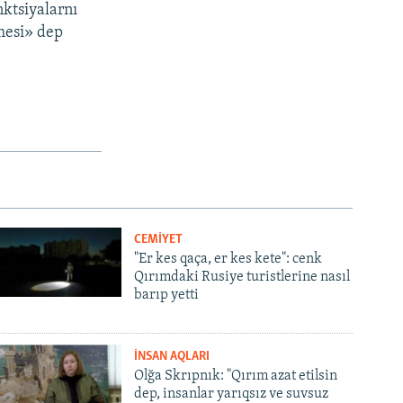
nktsiyalarnı
nmesi» dep
CEMİYET
"Er kes qaça, er kes kete": cenk
Qırımdaki Rusiye turistlerine nasıl
barıp yetti
İNSAN AQLARI
Olğa Skrıpnık: "Qırım azat etilsin
dep, insanlar yarıqsız ve suvsuz