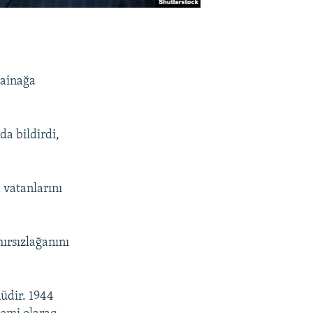
rainağa
da bildirdi,
 vatanlarını
ırsızlağanını
üdir. 1944