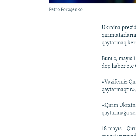
Petro Poroşenko
Ukraina prezid
qırımtatarlarn
qaytarmaq kere
Bunı o, mayıs 
dep haber ete
«Vazifemiz Qır
qaytarmaqtır»,
«Qırım Ukraina
qaytarmağa zorl
18 mayıs – Qır