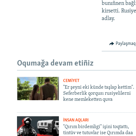
bunıñnen bağlı
kirsetti. Rusiy
adlay.
Paylaşmaq
Oqumağa devam etiñiz
CEMİYET
"Er şeyni eki künde taşlap kettim".
Seferberlik qorqusı rusiyelilerni
kene memleketten quva
İNSAN AQLARI
"Qırım birdemligi" işini toqtattı,
tintüv ve tutuvlar ise Qırımda daa