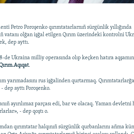
enti Petro Poroşenko qırımtatarlarnıñ sürgünlik yıllığında
ıñ vatanı olğan işğal etilgen Qırım üzerindeki kontrolni Uk
k, dep ayttı.
18-de Ukraina milliy operasında olıp keçken hatıra aqşamın
Qırım.Aqıqat
.
ım yarımadasını rus işğalinden qurtarmaq. Qırımtatarlarğa
 - dep ayttı Poroşenko.
nıñ ayırılımaz parçası edi, bar ve olacaq. Yaman devletni h
arlar», - dep qoştı o.
ımdan qırımtatar halqınıñ sürgünlik qurbanlarını añma kün