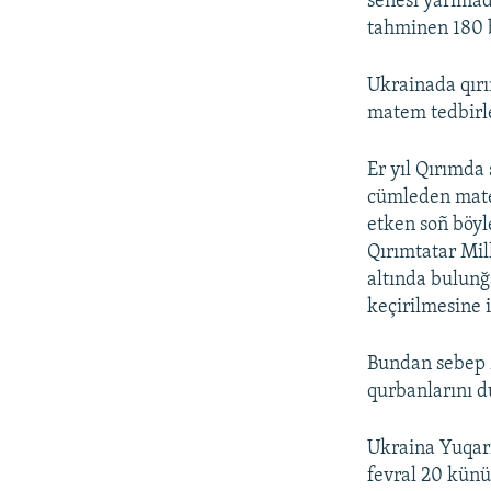
senesi yarımad
tahminen 180 b
Ukrainada qırı
matem tedbirle
Er yıl Qırımda
cümleden mate
etken soñ böyl
Qırımtatar Mill
altında bulunğ
keçirilmesine 
Bundan sebep 
qurbanlarını d
Ukraina Yuqarı
fevral 20 künü