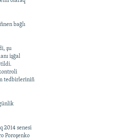
Cemi olaraq
ıñnen bağlı
i, şu
nı işğal
ildi.
kontroli
m tedbirleriniñ
günlik
aq 2014 senesi
tro Poroşenko