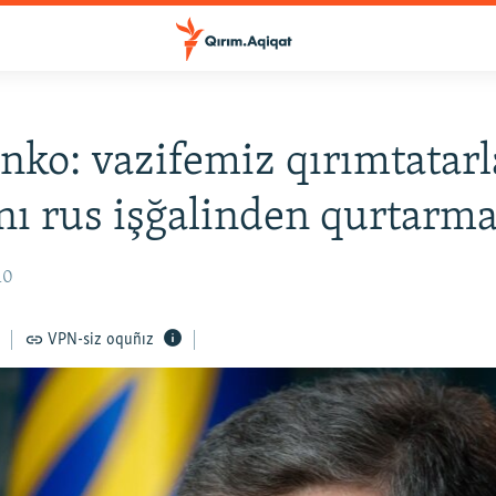
nko: vazifemiz qırımtatar
nı rus işğalinden qurtarma
10
VPN-siz oquñız