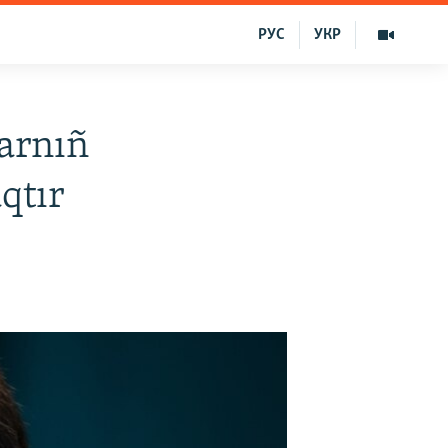
РУС
УКР
larnıñ
qtır