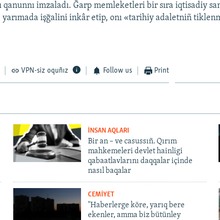
 qanunnı imzaladı. Ğarp memleketleri bir sıra iqtisadiy sa
e yarımada işğalini inkâr etip, onı «tarihiy adaletniñ tikle
VPN-siz oquñız
Follow us
Print
İNSAN AQLARI
Bir an – ve casussıñ. Qırım
mahkemeleri devlet hainligi
qabaatlavlarını daqqalar içinde
nasıl baqalar
CEMİYET
"Haberlerge köre, yarıq bere
ekenler, amma biz bütünley