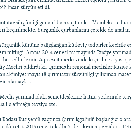
an Orta Asiyağa qırımtatarlarnıñ birinci eşelonı yollandı. 
iñ insan sürgün etildi.
mtatar sürgünligi genotsid olaraq tanıldı. Memlekette bun
ri keçirilmekte. Sürgünlik qurbanlarını çetelde de añalar.
 sürgünlik kününe bağışlanğan kütleviy tedbirler keçirile ed
m mitingi. Amma 2014 senesi mart ayında Rusiye yarımada
e bir tedbirlerniñ Aqmescit merkezinde keçirilmesi yasaq et
iy Meclisi bildirdi ki, Qırımdaki regional meclisler Rusiye 
an akimiyet mayıs 18 qırımtatar sürgünligi yıllığında mate
izin alamaylar.
Meclis yarımadadaki semetdeşlerine hatıra yerlerinde sür
ua ile añmağa tevsiye ete.
 Radası Rusiyeniñ vaqtınca Qırım işğaliniñ başlanğıçı olar
ni ilân etti. 2015 senesi oktâbr 7-de Ukraina prezidenti Pe