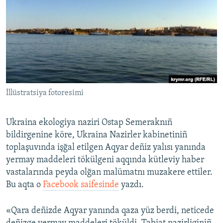
Русский
Українською
QOŞULIÑIZ!
İllüstratsiya fotoresimi
RFE/RS bütün saytları
Ukraina ekologiya naziri Ostap Semeraknıñ
bildirgenine köre, Ukraina Nazirler kabinetiniñ
toplaşuvında işğal etilgen Aqyar deñiz yalısı yanında
yermay maddeleri tökülgeni aqqında kütleviy haber
vastalarında peyda olğan malümatnı muzakere ettiler.
Bu aqta o
Facebook saifesinde
yazdı.
«Qara deñizde Aqyar yanında qaza yüz berdi, neticede