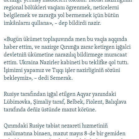
deñizge yermay maddeleri töküldi. Tabiat nazirliginiñ
regional bölükleri vaqianı ögrenmek, neticelerni
belgilemek ve zararğa yol bermemek içün bütün
imkânlarnı qullana», – dep bildirdi nazir.
«Bugün ükümet toplaşuvında men bu vaqia aqqında
haber ettim, ve nazirge Qırımğa zarar ketirgen işğalci
devletniñ ükümetine narazılıq bildirmege muracaat
ettim. Ukraina Nazirler kabineti bu teklifke qol tuttı.
İşimizni yapamız ve Tışqı işler nazirliginiñ sözüni
bekleymiz», – dedi Semerak.
Rusiye tarafından işğal etilgen Aqyar yanındaki
Lübimovka, Şimaliy taraf, Belbek, Fiolent, Balıqlava
tarafında deñiz üstünde mazut körüne.
Qırımdaki Rusiye tabiat nezareti hızmetiniñ
malümatına binaen, mazut mayıs 8-de bir gemiden