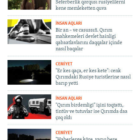
Seferberlik qorqusı rusiyelilerni
kene memleketten quva
İNSAN AQLARI
Bir an – ve casussıñ. Qırım
mahkemeleri devlet hainligi
qabaatlavlarını daqqalar içinde
nasıl baqalar
CEMİYET
"Er kes qaça, er kes kete": cenk
Qırımdaki Rusiye turistlerine nasıl
barıp yetti
İNSAN AQLARI
"Qırım birdemligi" işini toqtattı,
tintüv ve tutuvlar ise Qırımda daa
çoq oldı
CEMİYET
"Haberlerge köre, yarıq bere