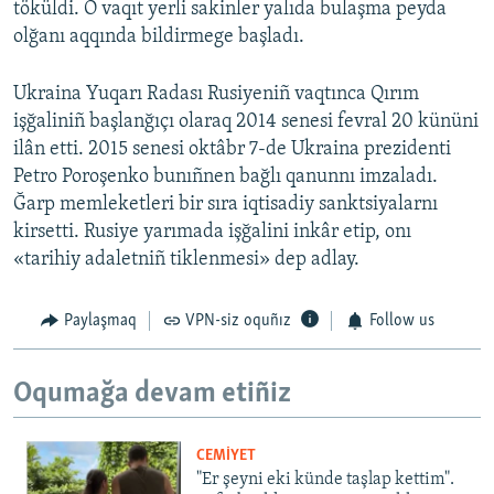
töküldi. O vaqıt yerli sakinler yalıda bulaşma peyda
olğanı aqqında bildirmege başladı.
Ukraina Yuqarı Radası Rusiyeniñ vaqtınca Qırım
işğaliniñ başlanğıçı olaraq 2014 senesi fevral 20 kününi
ilân etti. 2015 senesi oktâbr 7-de Ukraina prezidenti
Petro Poroşenko bunıñnen bağlı qanunnı imzaladı.
Ğarp memleketleri bir sıra iqtisadiy sanktsiyalarnı
kirsetti. Rusiye yarımada işğalini inkâr etip, onı
«tarihiy adaletniñ tiklenmesi» dep adlay.
Paylaşmaq
VPN-siz oquñız
Follow us
Oqumağa devam etiñiz
CEMİYET
"Er şeyni eki künde taşlap kettim".