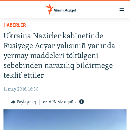
Link
açıqlığı
Esas
HABERLER
mündericege
HABERLER
Ukraina Nazirler kabinetinde
qaytmaq
SİYASET
Baş
Rusiyege Aqyar yalısınıñ yanında
İQTİSADİYAT
navigatsiyağa
yermay maddeleri tökülgeni
qaytmaq
CEMİYET
sebebinden narazılıq bildirmege
Qıdıruvğa
MEDENİYET
qaytmaq
teklif ettiler
İNSAN AQLARI
11 may 2016, 16:30
VİDEO
Paylaşmaq
VPN-siz oquñız
SÜRET
BLOGLAR
FİKİR