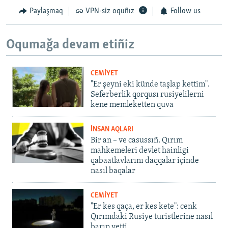
Paylaşmaq
VPN-siz oquñız
Follow us
Oqumağa devam etiñiz
CEMİYET
"Er şeyni eki künde taşlap kettim".
Seferberlik qorqusı rusiyelilerni
kene memleketten quva
İNSAN AQLARI
Bir an – ve casussıñ. Qırım
mahkemeleri devlet hainligi
qabaatlavlarını daqqalar içinde
nasıl baqalar
CEMİYET
"Er kes qaça, er kes kete": cenk
Qırımdaki Rusiye turistlerine nasıl
barıp yetti