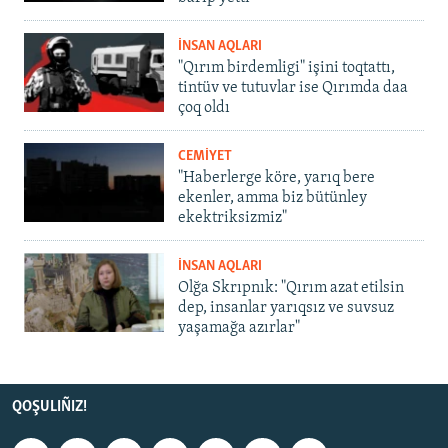
İNSAN AQLARI
"Qırım birdemligi" işini toqtattı,
tintüv ve tutuvlar ise Qırımda daa
çoq oldı
CEMİYET
"Haberlerge köre, yarıq bere
ekenler, amma biz bütünley
ekektriksizmiz"
İNSAN AQLARI
Olğa Skrıpnık: "Qırım azat etilsin
dep, insanlar yarıqsız ve suvsuz
yaşamağa azırlar"
QOŞULIÑIZ!