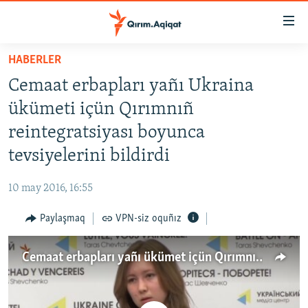
Link
açıqlığı
Esas
HABERLER
mündericege
HABERLER
Cemaat erbapları yañı Ukraina
qaytmaq
SİYASET
Baş
ükümeti içün Qırımnıñ
İQTİSADİYAT
navigatsiyağa
reintegratsiyası boyunca
qaytmaq
CEMİYET
tevsiyelerini bildirdi
Qıdıruvğa
MEDENİYET
qaytmaq
10 may 2016, 16:55
İNSAN AQLARI
Paylaşmaq
VPN-siz oquñız
VİDEO
SÜRET
Cemaat erbapları yañı ükümet içün Qırımnıñ qaytarılması boyunca tevsiyelerini bildirdi (video)
BLOGLAR
FİKİR