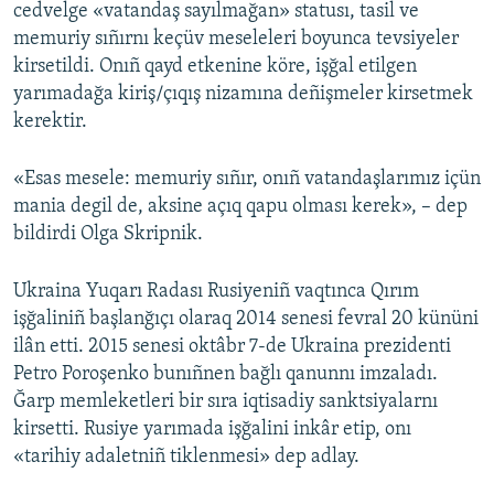
cedvelge «vatandaş sayılmağan» statusı, tasil ve
memuriy sıñırnı keçüv meseleleri boyunca tevsiyeler
kirsetildi. Onıñ qayd etkenine köre, işğal etilgen
yarımadağa kiriş/çıqış nizamına deñişmeler kirsetmek
kerektir.
«Esas mesele: memuriy sıñır, onıñ vatandaşlarımız içün
mania degil de, aksine açıq qapu olması kerek», – dep
bildirdi Olga Skripnik.
Ukraina Yuqarı Radası Rusiyeniñ vaqtınca Qırım
işğaliniñ başlanğıçı olaraq 2014 senesi fevral 20 kününi
ilân etti. 2015 senesi oktâbr 7-de Ukraina prezidenti
Petro Poroşenko bunıñnen bağlı qanunnı imzaladı.
Ğarp memleketleri bir sıra iqtisadiy sanktsiyalarnı
kirsetti. Rusiye yarımada işğalini inkâr etip, onı
«tarihiy adaletniñ tiklenmesi» dep adlay.