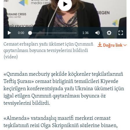
No media source currently available
Русский
Українською
0:00
1:36
QOŞULIÑIZ!
Cemaat erbapları yañı ükümet içün Qırımnıñ
Doğru link
qaytarılması boyunca tevsiyelerini bildirdi
(video)
RFE/RS bütün saytları
«Qırımdan mecburiy şekilde köçkenler teşkilatlarınıñ
Teftiş Şurası» cemaat birliginiñ temsilcileri Kiyevde
keçirilgen konferentsiyada yañı Ukraina ükümeti içün
işğal etilgen Qırımnıñ qaytarılması boyunca öz
tevsiyelerini bildirdi.
«Almenda» vatandaşlıq maarifi merkezi cemaat
teşkilatınıñ reisi Olga Skripnikniñ sözlerine binaen,