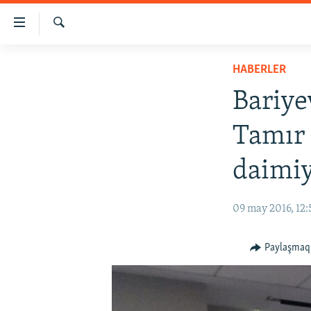
Link
açıqlığı
Qıdırmaq
Esas
HABERLER
HABERLER
mündericege
SİYASET
qaytmaq
Bariye
Baş
İQTİSADİYAT
navigatsiyağa
Tamır 
CEMİYET
qaytmaq
Qıdıruvğa
MEDENİYET
daimiy
qaytmaq
İNSAN AQLARI
09 may 2016, 12:
VİDEO
SÜRET
Paylaşmaq
BLOGLAR
FİKİR