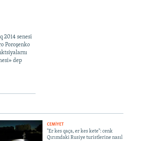
aq 2014 senesi
tro Poroşenko
nktsiyalarnı
nmesi» dep
CEMİYET
"Er kes qaça, er kes kete": cenk
Qırımdaki Rusiye turistlerine nasıl