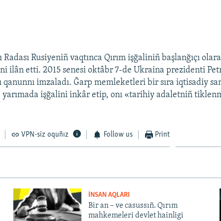
 Radası Rusiyeniñ vaqtınca Qırım işğaliniñ başlanğıçı olar
ni ilân etti. 2015 senesi oktâbr 7-de Ukraina prezidenti Pe
 qanunnı imzaladı. Ğarp memleketleri bir sıra iqtisadiy sa
e yarımada işğalini inkâr etip, onı «tarihiy adaletniñ tikle
VPN-siz oquñız
Follow us
Print
İNSAN AQLARI
Bir an – ve casussıñ. Qırım
mahkemeleri devlet hainligi