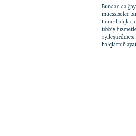
Bundan da ğayrı
müessiseler ta
tamır halqlarn
tıbbiy hızmetl
eyileştirilmesi
halqlarnıñ aya