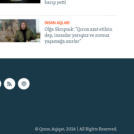
barıp yetti
İNSAN AQLARI
Olğa Skrıpnık: "Qırım azat etilsin
dep, insanlar yarıqsız ve suvsuz
yaşamağa azırlar"
© Qırım.Aqiqat, 2026 | All Rights Reserved.