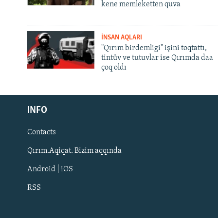
kene memleketten quva
İNSAN AQLARI
"Qırım birdemligi" işini toqtattı,
tintüv ve tutuvlar ise Qırımda daa
çoq oldı
Русский
INFO
Українською
Contacts
QOŞULIÑIZ!
Qırım.Aqiqat. Bizim aqqında
Android | iOS
RSS
RFE/RS bütün saytları