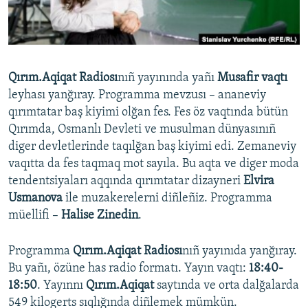
Русский
Українською
Qırım.Aqiqat Radiosı
nıñ yayınında yañı
Musafir vaqtı
QOŞULIÑIZ!
leyhası yanğıray. Programma mevzusı – ananeviy
qırımtatar baş kiyimi olğan fes. Fes öz vaqtında bütün
Qırımda, Osmanlı Devleti ve musulman dünyasınıñ
diger devletlerinde taqılğan baş kiyimi edi. Zemaneviy
RFE/RS bütün saytları
vaqıtta da fes taqmaq mot sayıla. Bu aqta ve diger moda
tendentsiyaları aqqında qırımtatar dizayneri
Elvira
Usmanova
ile muzakerelerni diñleñiz. Programma
müellifi –
Halise Zinedin
.
Programma
Qırım.Aqiqat Radiosı
nıñ yayınıda yanğıray.
Bu yañı, özüne has radio formatı. Yayın vaqtı:
18:40-
18:50
. Yayınnı
Qırım.Aqiqat
saytında ve orta dalğalarda
549 kilogerts sıqlığında diñlemek mümkün.