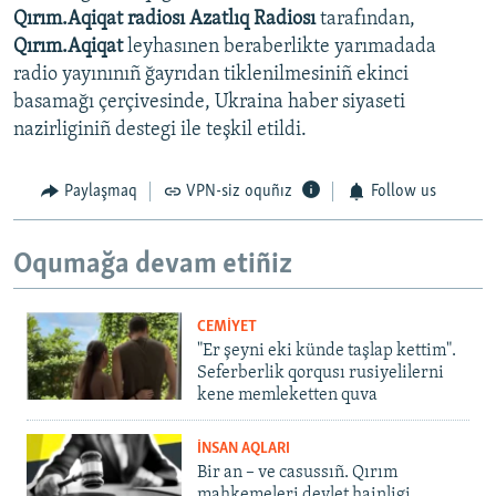
Qırım.Aqiqat radiosı Azatlıq Radiosı
tarafından,
Qırım.Aqiqat
leyhasınen beraberlikte yarımadada
radio yayınınıñ ğayrıdan tiklenilmesiniñ ekinci
basamağı çerçivesinde, Ukraina haber siyaseti
nazirliginiñ destegi ile teşkil etildi.
Paylaşmaq
VPN-siz oquñız
Follow us
Oqumağa devam etiñiz
CEMİYET
"Er şeyni eki künde taşlap kettim".
Seferberlik qorqusı rusiyelilerni
kene memleketten quva
İNSAN AQLARI
Bir an – ve casussıñ. Qırım
mahkemeleri devlet hainligi