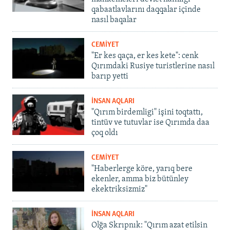
qabaatlavlarını daqqalar içinde
nasıl baqalar
CEMİYET
"Er kes qaça, er kes kete": cenk
Qırımdaki Rusiye turistlerine nasıl
barıp yetti
İNSAN AQLARI
"Qırım birdemligi" işini toqtattı,
tintüv ve tutuvlar ise Qırımda daa
çoq oldı
CEMİYET
"Haberlerge köre, yarıq bere
ekenler, amma biz bütünley
ekektriksizmiz"
İNSAN AQLARI
Olğa Skrıpnık: "Qırım azat etilsin