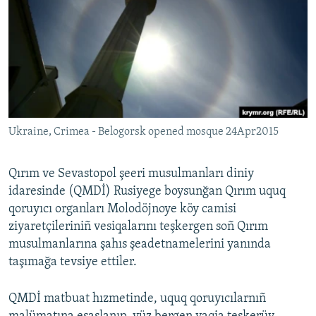
Русский
Українською
QOŞULIÑIZ!
Ukraine, Crimea - Belogorsk opened mosque 24Apr2015
RFE/RS bütün saytları
Qırım ve Sevastopol şeeri musulmanları diniy
idaresinde (QMDİ) Rusiyege boysunğan Qırım uquq
qoruyıcı organları Molodöjnoye köy camisi
ziyaretçileriniñ vesiqalarını teşkergen soñ Qırım
musulmanlarına şahıs şeadetnamelerini yanında
taşımağa tevsiye ettiler.
QMDİ matbuat hızmetinde, uquq qoruyıcılarnıñ