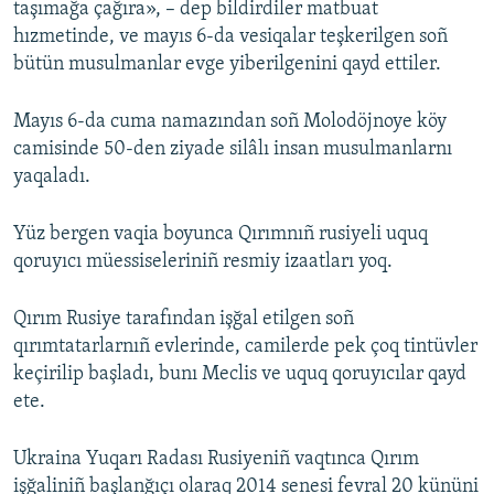
taşımağa çağıra», – dep bildirdiler matbuat
hızmetinde, ve mayıs 6-da vesiqalar teşkerilgen soñ
bütün musulmanlar evge yiberilgenini qayd ettiler.
Mayıs 6-da cuma namazından soñ Molodöjnoye köy
camisinde 50-den ziyade silâlı insan musulmanlarnı
yaqaladı.
Yüz bergen vaqia boyunca Qırımnıñ rusiyeli uquq
qoruyıcı müessiseleriniñ resmiy izaatları yoq.
Qırım Rusiye tarafından işğal etilgen soñ
qırımtatarlarnıñ evlerinde, camilerde pek çoq tintüvler
keçirilip başladı, bunı Meclis ve uquq qoruyıcılar qayd
ete.
Ukraina Yuqarı Radası Rusiyeniñ vaqtınca Qırım
işğaliniñ başlanğıçı olaraq 2014 senesi fevral 20 kününi