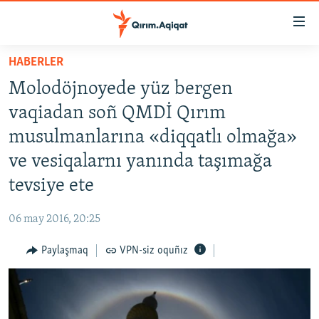
Link
açıqlığı
Esas
HABERLER
mündericege
HABERLER
Molodöjnoyede yüz bergen
qaytmaq
SİYASET
Baş
vaqiadan soñ QMDİ Qırım
İQTİSADİYAT
navigatsiyağa
musulmanlarına «diqqatlı olmağa»
qaytmaq
CEMİYET
ve vesiqalarnı yanında taşımağa
Qıdıruvğa
MEDENİYET
qaytmaq
tevsiye ete
İNSAN AQLARI
06 may 2016, 20:25
VİDEO
Paylaşmaq
VPN-siz oquñız
SÜRET
BLOGLAR
FİKİR