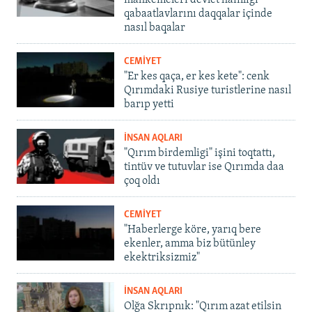
mahkemeleri devlet hainligi
qabaatlavlarını daqqalar içinde
nasıl baqalar
CEMİYET
"Er kes qaça, er kes kete": cenk
Qırımdaki Rusiye turistlerine nasıl
barıp yetti
İNSAN AQLARI
"Qırım birdemligi" işini toqtattı,
tintüv ve tutuvlar ise Qırımda daa
çoq oldı
CEMİYET
"Haberlerge köre, yarıq bere
ekenler, amma biz bütünley
ekektriksizmiz"
İNSAN AQLARI
Olğa Skrıpnık: "Qırım azat etilsin