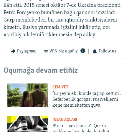
ilân etti. 2015 senesi oktâbr 7-de Ukraina prezidenti
Petro Poroşenko bunıñnen bağlı qanunnı imzaladı.
Ğarp memleketleri bir sıra iqtisadiy sanktsiyalarnı
kirsetti. Rusiye yarımada işğalini inkâr etip, onı
«tarihiy adaletniñ tiklenmesi» dep adlay.
Paylaşmaq
VPN-siz oquñız
Follow us
Oqumağa devam etiñiz
CEMİYET
"Er şeyni eki künde taşlap kettim".
Seferberlik qorqusı rusiyelilerni
kene memleketten quva
İNSAN AQLARI
Bir an – ve casussıñ. Qırım