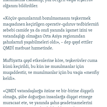
malümatına esaslanıp, yüz bergen vaqia teşkerüv
olğanını bildirdiler.
«Köçüv qanunlarınıñ bozulmamasını teşkermek
maqsadınen keçirilgen operativ-qıdıruv tedbirlerniñ
sebebi camide ya da onıñ yanında iqamet izini ve
vatandaşlığı olmağan Orta Asiya regionından
şahıslarnıñ yaşabilmeleri oldı», – dep qayd ettiler
QMDİ matbuat hızmetinde.
Muftiyatta qayd etkenlerine köre, teşkerüvler cuma
künü keçirildi, bu kün ise musulmanlar içün
muqaddestir, ve musulmanlar içün bu vaqia «menfiy
keldi».
«QMDİ vatandaşlarğa özüne ve bir-birine diqqatlı
olmağa, şübe doğurğan insanlarğa diqqat etmege
muracaat ete, ve yanında şahıs şeadetnamelerini