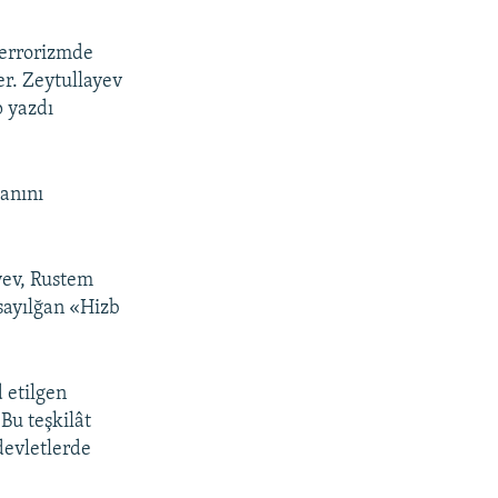
terrorizmde
r. Zeytullayev
p yazdı
ğanını
yev, Rustem
 sayılğan «Hizb
d etilgen
Bu teşkilât
devletlerde