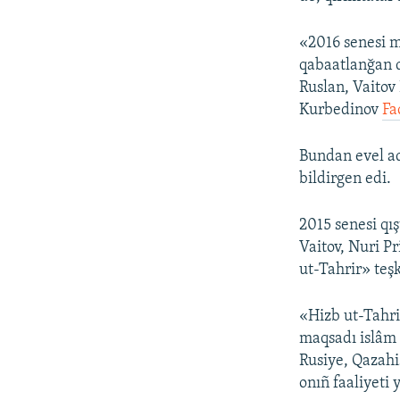
«2016 senesi 
qabaatlanğan 
Ruslan, Vaitov
Kurbedinov
Fa
Bundan evel adl
bildirgen edi.
2015 senesi qı
Vaitov, Nuri P
ut-Tahrir» teşk
«Hizb ut-Tahrir
maqsadı islâm 
Rusiye, Qazah
onıñ faaliyeti 