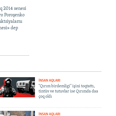
aq 2014 senesi
tro Poroşenko
nktsiyalarnı
nmesi» dep
İNSAN AQLARI
"Qırım birdemligi" işini toqtattı,
tintüv ve tutuvlar ise Qırımda daa
çoq oldı
İNSAN AQLARI