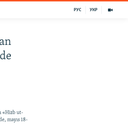
РУС
УКР
ğan
-de
n «Hizb ut-
de, mayıs 18-