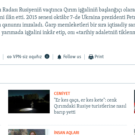
 Radası Rusiyeniñ vaqtınca Qırım işğaliniñ başlanğıçı olar
ni ilân etti. 2015 senesi oktâbr 7-de Ukraina prezidenti Pe
 qanunnı imzaladı. Ğarp memleketleri bir sıra iqtisadiy sa
e yarımada işğalini inkâr etip, onı «tarihiy adaletniñ tikle
VPN-siz oquñız
Follow us
Print
CEMİYET
"Er kes qaça, er kes kete": cenk
Qırımdaki Rusiye turistlerine nasıl
barıp yetti
İNSAN AQLARI