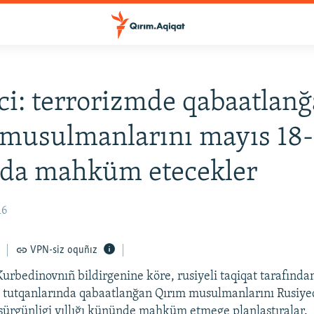
ci: terrorizmde qabaatlan
musulmanlarını mayıs 18
vda mahküm etecekler
16
VPN-siz oquñız
Kurbedinovnıñ bildirgenine köre, rusiyeli taqiqat tarafında
ğ tutqanlarında qabaatlanğan Qırım musulmanlarını Rusiye
 sürgünligi yıllığı kününde mahküm etmege planlaştıralar.