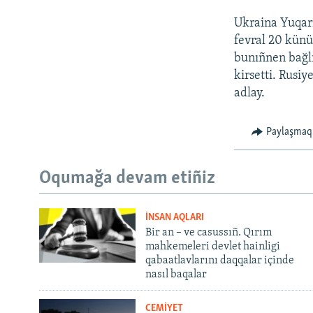
Ukraina Yuqarı
fevral 20 künü
bunıñnen bağlı
kirsetti. Rusiy
adlay.
Paylaşmaq
Oqumağa devam etiñiz
İNSAN AQLARI
Bir an – ve casussıñ. Qırım
mahkemeleri devlet hainligi
qabaatlavlarını daqqalar içinde
nasıl baqalar
CEMİYET