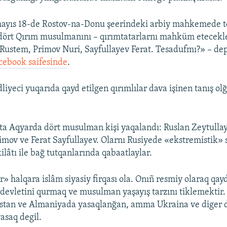
mayıs 18-de Rostov-na-Donu şeerindeki arbiy mahkemede 
dört Qırım musulmanını – qırımtatarlarnı mahküm etecekle
 Rustem, Primov Nuri, Sayfullayev Ferat. Tesadufmı?» – de
cebook saifesinde
.
iyeci yuqarıda qayd etilgen qırımlılar dava işinen tanış ol
şta Aqyarda dört musulman kişi yaqalandı: Ruslan Zeytulla
rimov ve Ferat Sayfullayev. Olarnı Rusiyede «ekstremistik»
ilâtı ile bağ tutqanlarında qabaatlaylar.
» halqara islâm siyasiy firqası ola. Onıñ resmiy olaraq qay
devletini qurmaq ve musulman yaşayış tarzını tiklemektir. 
istan ve Almaniyada yasaqlanğan, amma Ukraina ve diger 
yasaq degil.