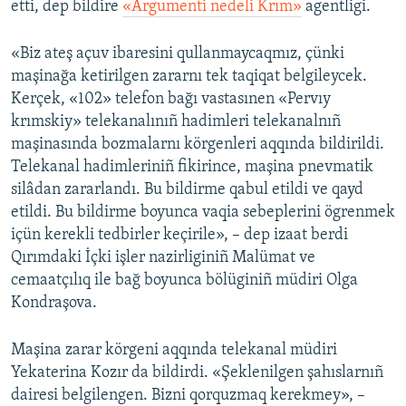
etti, dep bildire
«Argumenti nedeli Krım»
agentligi.
Русский
«Biz ateş açuv ibaresini qullanmaycaqmız, çünki
Українською
maşinağa ketirilgen zararnı tek taqiqat belgileycek.
Kerçek, «102» telefon bağı vastasınen «Pervıy
QOŞULIÑIZ!
krımskiy» telekanalınıñ hadimleri telekanalnıñ
maşinasında bozmalarnı körgenleri aqqında bildirildi.
Telekanal hadimleriniñ fikirince, maşina pnevmatik
silâdan zararlandı. Bu bildirme qabul etildi ve qayd
RFE/RS bütün saytları
etildi. Bu bildirme boyunca vaqia sebeplerini ögrenmek
içün kerekli tedbirler keçirile», – dep izaat berdi
Qırımdaki İçki işler nazirliginiñ Malümat ve
cemaatçılıq ile bağ boyunca bölüginiñ müdiri Olga
Kondraşova.
Maşina zarar körgeni aqqında telekanal müdiri
Yekaterina Kozır da bildirdi. «Şeklenilgen şahıslarnıñ
dairesi belgilengen. Bizni qorquzmaq kerekmey», –