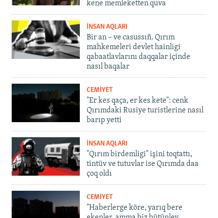
kene memleketten quva
İNSAN AQLARI
Bir an – ve casussıñ. Qırım
mahkemeleri devlet hainligi
qabaatlavlarını daqqalar içinde
nasıl baqalar
CEMİYET
"Er kes qaça, er kes kete": cenk
Qırımdaki Rusiye turistlerine nasıl
barıp yetti
İNSAN AQLARI
"Qırım birdemligi" işini toqtattı,
tintüv ve tutuvlar ise Qırımda daa
çoq oldı
CEMİYET
"Haberlerge köre, yarıq bere
ekenler, amma biz bütünley