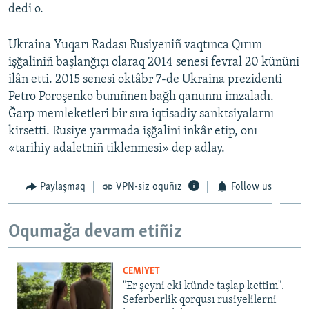
dedi o.
Ukraina Yuqarı Radası Rusiyeniñ vaqtınca Qırım
işğaliniñ başlanğıçı olaraq 2014 senesi fevral 20 kününi
ilân etti. 2015 senesi oktâbr 7-de Ukraina prezidenti
Petro Poroşenko bunıñnen bağlı qanunnı imzaladı.
Ğarp memleketleri bir sıra iqtisadiy sanktsiyalarnı
kirsetti. Rusiye yarımada işğalini inkâr etip, onı
«tarihiy adaletniñ tiklenmesi» dep adlay.
Paylaşmaq
VPN-siz oquñız
Follow us
Oqumağa devam etiñiz
CEMİYET
"Er şeyni eki künde taşlap kettim".
Seferberlik qorqusı rusiyelilerni