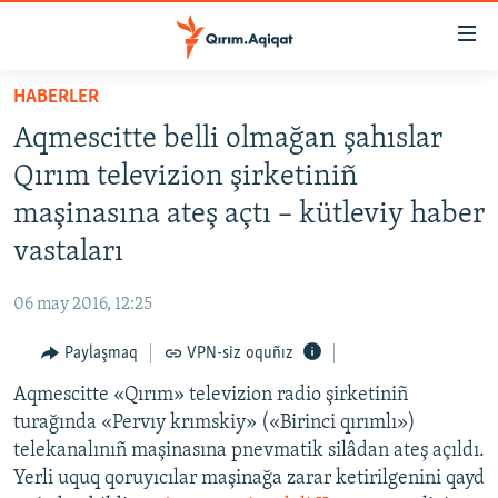
Link
açıqlığı
Esas
HABERLER
mündericege
HABERLER
Aqmescitte belli olmağan şahıslar
qaytmaq
SİYASET
Baş
Qırım televizion şirketiniñ
İQTİSADİYAT
navigatsiyağa
maşinasına ateş açtı – kütleviy haber
qaytmaq
CEMİYET
vastaları
Qıdıruvğa
MEDENİYET
qaytmaq
06 may 2016, 12:25
İNSAN AQLARI
Paylaşmaq
VPN-siz oquñız
VİDEO
Aqmescitte «Qırım» televizion radio şirketiniñ
SÜRET
turağında «Pervıy krımskiy» («Birinci qırımlı»)
BLOGLAR
telekanalınıñ maşinasına pnevmatik silâdan ateş açıldı.
Yerli uquq qoruyıcılar maşinağa zarar ketirilgenini qayd
FİKİR