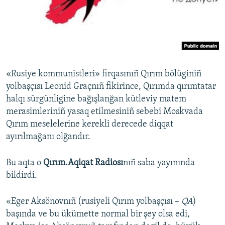
Русский
Українською
QOŞULIÑIZ!
«Rusiye kommunistleri» firqasınıñ Qırım bölüginiñ
yolbaşçısı Leonid Graçnıñ fikirince, Qırımda qırımtatar
halqı sürgünligine bağışlanğan kütleviy matem
RFE/RS bütün saytları
merasimleriniñ yasaq etilmesiniñ sebebi Moskvada
Qırım meselelerine kerekli derecede diqqat
ayırılmağanı olğandır.
Bu aqta o
Qırım.Aqiqat Radiosı
nıñ saba yayınında
bildirdi.
«Eger Aksönovnıñ (rusiyeli Qırım yolbaşçısı –
QA
)
başında ve bu ükümette normal bir şey olsa edi,