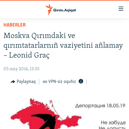
Link
açıqlığı
Esas
HABERLER
mündericege
HABERLER
Moskva Qırımdaki ve
qaytmaq
SİYASET
Baş
qırımtatarlarnıñ vaziyetini añlamay
İQTİSADİYAT
navigatsiyağa
– Leonid Graç
qaytmaq
CEMİYET
Qıdıruvğa
05 may 2016, 13:35
MEDENİYET
qaytmaq
Paylaşmaq
VPN-siz oquñız
İNSAN AQLARI
VİDEO
SÜRET
BLOGLAR
FİKİR