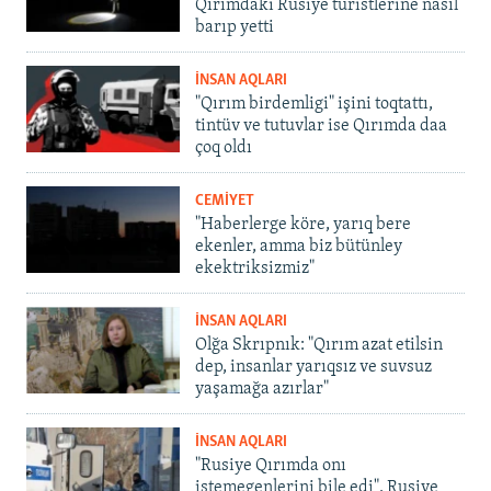
Qırımdaki Rusiye turistlerine nasıl
barıp yetti
İNSAN AQLARI
"Qırım birdemligi" işini toqtattı,
tintüv ve tutuvlar ise Qırımda daa
çoq oldı
CEMİYET
"Haberlerge köre, yarıq bere
ekenler, amma biz bütünley
ekektriksizmiz"
İNSAN AQLARI
Olğa Skrıpnık: "Qırım azat etilsin
dep, insanlar yarıqsız ve suvsuz
yaşamağa azırlar"
İNSAN AQLARI
"Rusiye Qırımda onı
istemegenlerini bile edi". Rusiye