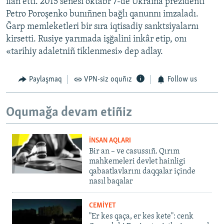
ilân etti. 2015 senesi oktâbr 7-de Ukraina prezidenti
Petro Poroşenko bunıñnen bağlı qanunnı imzaladı.
Ğarp memleketleri bir sıra iqtisadiy sanktsiyalarnı
kirsetti. Rusiye yarımada işğalini inkâr etip, onı
«tarihiy adaletniñ tiklenmesi» dep adlay.
Paylaşmaq
VPN-siz oquñız
Follow us
Oqumağa devam etiñiz
İNSAN AQLARI
Bir an – ve casussıñ. Qırım
mahkemeleri devlet hainligi
qabaatlavlarını daqqalar içinde
nasıl baqalar
CEMİYET
"Er kes qaça, er kes kete": cenk