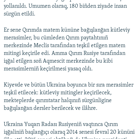
yollanıldı. Umumen olaraq, 180 biñden ziyade insan
sürgün etildi.
Er sene Qırımda matem kününe bağışlanğan kütleviy
merasimler, bu cümleden Qırım paytahtınıñ
merkezinde Meclis tarafından teşkil etilgen matem
mitingi keçirile edi. Amma Qırım Rusiye tarafından
işğal etilgen soñ Aqmescit merkezinde bu kibi
merasimlerniñ keçirilmesi yasaq oldı.
Kiyevde ve bütün Ukraina boyunca bir sıra merasimler
teşkil etilecek: kütleviy mitingler keçirilecek,
mekteplerde qırımtatar halqınıñ sürgünligine
bağışlanğan dersler berilecek ve ilâhre.
Ukraina Yuqarı Radası Rusiyeniñ vaqtınca Qırım
işğaliniñ başlanğıçı olaraq 2014 senesi fevral 20 kününi