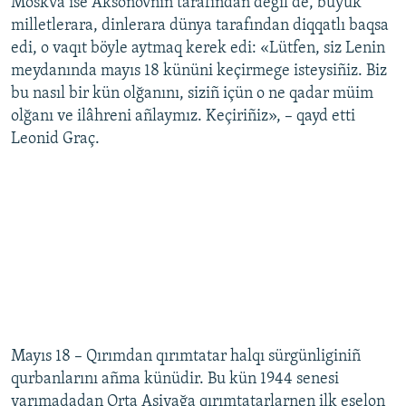
Moskva ise Aksönovnıñ tarafından degil de, büyük
milletlerara, dinlerara dünya tarafından diqqatlı baqsa
edi, o vaqıt böyle aytmaq kerek edi: «Lütfen, siz Lenin
meydanında mayıs 18 kününi keçirmege isteysiñiz. Biz
bu nasıl bir kün olğanını, siziñ içün o ne qadar müim
olğanı ve ilâhreni añlaymız. Keçiriñiz», – qayd etti
Leonid Graç.
Mayıs 18 – Qırımdan qırımtatar halqı sürgünliginiñ
qurbanlarını añma künüdir. Bu kün 1944 senesi
yarımadadan Orta Asiyağa qırımtatarlarnen ilk eşelon