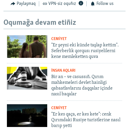
Paylaşmaq
VPN-siz oquñız
Follow us
Oqumağa devam etiñiz
CEMİYET
"Er şeyni eki künde taşlap kettim".
Seferberlik qorqusı rusiyelilerni
kene memleketten quva
İNSAN AQLARI
Bir an – ve casussıñ. Qırım
mahkemeleri devlet hainligi
qabaatlavlarını daqqalar içinde
nasıl baqalar
CEMİYET
"Er kes qaça, er kes kete": cenk
Qırımdaki Rusiye turistlerine nasıl
barıp yetti