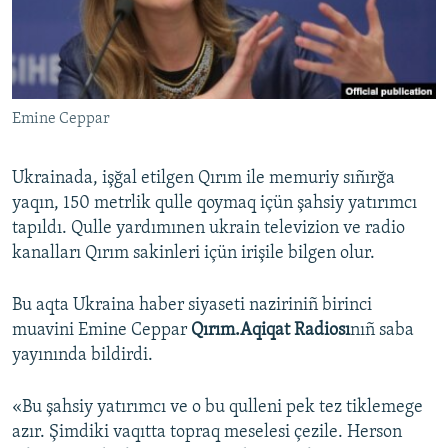
Русский
Українською
Emine Ceppar
QOŞULIÑIZ!
Ukrainada, işğal etilgen Qırım ile memuriy sıñırğa
yaqın, 150 metrlik qulle qoymaq içün şahsiy yatırımcı
RFE/RS bütün saytları
tapıldı. Qulle yardımınen ukrain televizion ve radio
kanalları Qırım sakinleri içün irişile bilgen olur.
Bu aqta Ukraina haber siyaseti naziriniñ birinci
muavini Emine Ceppar
Qırım.Aqiqat Radiosı
nıñ saba
yayınında bildirdi.
«Bu şahsiy yatırımcı ve o bu qulleni pek tez tiklemege
azır. Şimdiki vaqıtta topraq meselesi çezile. Herson