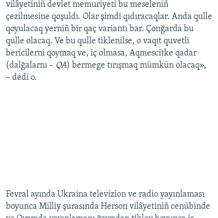
vilâyetiniñ devlet memuriyeti bu meseleniñ
çezilmesine qoşuldı. Olar şimdi qıdıracaqlar. Anda qulle
qoyulacaq yerniñ bir qaç variantı bar. Çonğarda bu
qulle olacaq. Ve bu qulle tiklenilse, o vaqıt quvetli
bericilerni qoymaq ve, iç olmasa, Aqmescitke qadar
(dalğalarnı –
QA
) bermege tırışmaq mümkün olacaq»,
– dedi o.
Fevral ayında Ukraina televizion ve radio yayınlaması
boyunca Milliy şurasında Herson vilâyetiniñ cenübinde