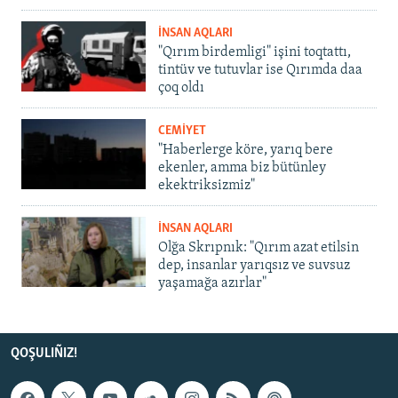
İNSAN AQLARI
"Qırım birdemligi" işini toqtattı,
tintüv ve tutuvlar ise Qırımda daa
çoq oldı
CEMİYET
"Haberlerge köre, yarıq bere
ekenler, amma biz bütünley
ekektriksizmiz"
İNSAN AQLARI
Olğa Skrıpnık: "Qırım azat etilsin
dep, insanlar yarıqsız ve suvsuz
yaşamağa azırlar"
QOŞULIÑIZ!