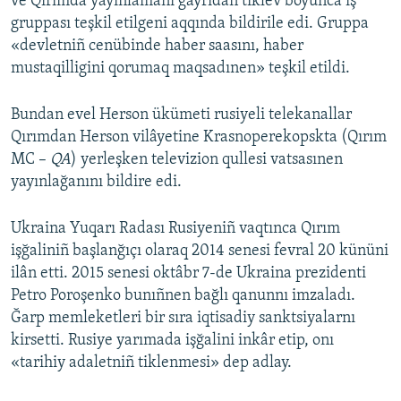
ve Qırımda yayınlamanı ğayrıdan tiklev boyunca iş
gruppası teşkil etilgeni aqqında bildirile edi. Gruppa
«devletniñ cenübinde haber saasını, haber
mustaqilligini qorumaq maqsadınen» teşkil etildi.
Bundan evel Herson ükümeti rusiyeli telekanallar
Qırımdan Herson vilâyetine Krasnoperekopskta (Qırım
MC –
QA
) yerleşken televizion qullesi vatsasınen
yayınlağanını bildire edi.
Ukraina Yuqarı Radası Rusiyeniñ vaqtınca Qırım
işğaliniñ başlanğıçı olaraq 2014 senesi fevral 20 kününi
ilân etti. 2015 senesi oktâbr 7-de Ukraina prezidenti
Petro Poroşenko bunıñnen bağlı qanunnı imzaladı.
Ğarp memleketleri bir sıra iqtisadiy sanktsiyalarnı
kirsetti. Rusiye yarımada işğalini inkâr etip, onı
«tarihiy adaletniñ tiklenmesi» dep adlay.