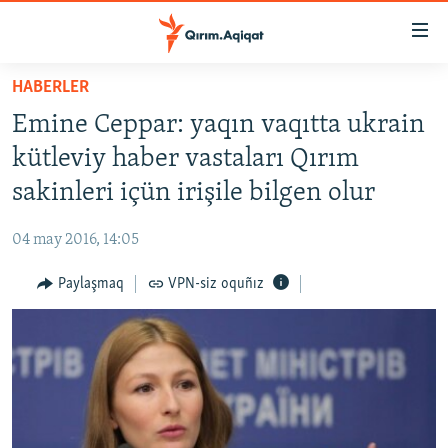
Link
açıqlığı
Esas
HABERLER
mündericege
HABERLER
Emine Ceppar: yaqın vaqıtta ukrain
qaytmaq
SİYASET
Baş
kütleviy haber vastaları Qırım
İQTİSADİYAT
navigatsiyağa
sakinleri içün irişile bilgen olur
qaytmaq
CEMİYET
Qıdıruvğa
04 may 2016, 14:05
MEDENİYET
qaytmaq
Paylaşmaq
VPN-siz oquñız
İNSAN AQLARI
VİDEO
SÜRET
BLOGLAR
FİKİR