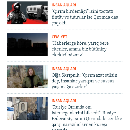
İNSAN AQLARI
"Qırım birdemligi" işini toqtattı,
tintüv ve tutuvlar ise Qırımda daa
çoq oldı
CEMİYET
"Haberlerge köre, yarıq bere
ekenler, amma biz bütünley
ekektriksizmiz"
İNSAN AQLARI
Olğa Skrıpnık: "Qırım azat etilsin
dep, insanlar yarıqsız ve suvsuz
yaşamağa azırlar"
İNSAN AQLARI
"Rusiye Qırımda onı
istemegenlerini bile edi". Rusiye
Federatsiyasınıñ Qırımdaki cenkke
qarşı narazılıqlarnen küreşi