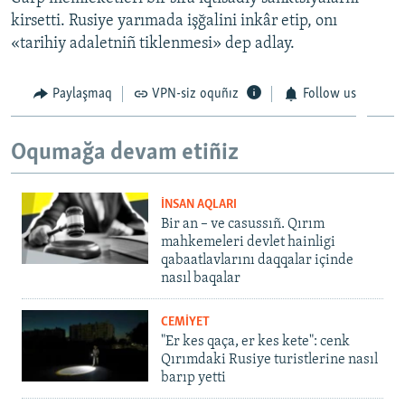
kirsetti. Rusiye yarımada işğalini inkâr etip, onı
«tarihiy adaletniñ tiklenmesi» dep adlay.
Paylaşmaq
VPN-siz oquñız
Follow us
Oqumağa devam etiñiz
İNSAN AQLARI
Bir an – ve casussıñ. Qırım
mahkemeleri devlet hainligi
qabaatlavlarını daqqalar içinde
nasıl baqalar
CEMİYET
"Er kes qaça, er kes kete": cenk
Qırımdaki Rusiye turistlerine nasıl
barıp yetti