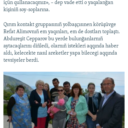
içün qullanacaqmız», – dep vade etti o yaqalanğan
kişiniñ soy-soplarına.
Qırım kontakt gruppasınıñ yolbaşçısınen körüşüvge
Refat Alimovnıñ em yaqınları, em de dostları toplaştı.
Abdureşit Cepparov bu yerde bulunğanlarnıñ
aytacaqlarını diñledi, olarnıñ istekleri aqqında haber
aldı, kelecekte nasıl areketler yapa bilecegi aqqında
tevsiyeler berdi.