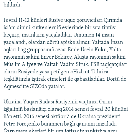
bildirdi.
Fevral 11-12 künleri Rusiye uquq qoruyıcıları Qırımda
islâm dinini kütkenlerniñ evlerinde bir sıra tintüv
keçirip, insanlarnı yaqaladılar. Umumen 14 insan
yaqalandı, olardan dörtü apiske alındı: Yaltada İnsan
aqları bağ gruppasınıñ azası Emir-Üsein Kuku, Yalta
rayonınıñ sakini Enver Bekirov, Aluşta rayonınıñ sakini
Müslim Aliyev ve Yaltalı Vadim Siruk. FSB taqiqatçıları
olarnı Rusiyede yasaq etilgen «Hizb ut-Tahrir»
teşkilâtında iştirak etmeleri ile qabaatladılar. Dörtü de
Aqmescitte SİZOda yatalar.
Ukraina Yuqarı Radası Rusiyeniñ vaqtınca Qırım
işğaliniñ başlanğıçı olaraq 2014 senesi fevral 20 kününi
ilân etti. 2015 senesi oktâbr 7-de Ukraina prezidenti
Petro Poroşenko bunıñnen bağlı qanunnı imzaladı.
Ğarp memleketleri bir sıra iqtisadiy sanktsiyalarnı