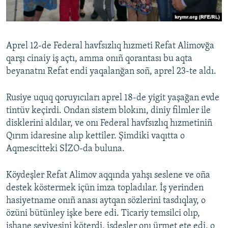
Aprel 12-de Federal havfsızlıq hızmeti Refat Alimovğa
qarşı cinaiy iş açtı, amma onıñ qorantası bu aqta
beyanatnı Refat endi yaqalanğan soñ, aprel 23-te aldı.
Rusiye uquq qoruyıcıları aprel 18-de yigit yaşağan evde
tintüv keçirdi. Ondan sistem blokını, diniy filmler ile
disklerini aldılar, ve onı Federal havfsızlıq hızmetiniñ
Qırım idaresine alıp kettiler. Şimdiki vaqıtta o
Aqmescitteki SİZO-da buluna.
Köydeşler Refat Alimov aqqında yahşı seslene ve oña
destek köstermek içün imza topladılar. İş yerinden
hasiyetname onıñ anası aytqan sözlerini tasdıqlay, o
özüni bütünley işke bere edi. Ticariy temsilci olıp,
işhane seviyesini köterdi, işdeşler onı ürmet ete edi, o