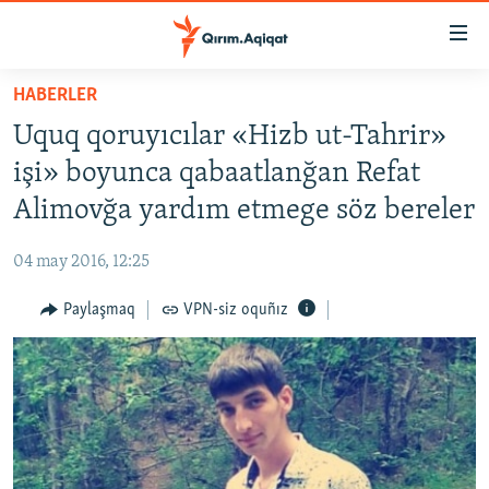
Link
açıqlığı
Esas
HABERLER
mündericege
HABERLER
Uquq qoruyıcılar «Hizb ut-Tahrir»
qaytmaq
SİYASET
Baş
işi» boyunca qabaatlanğan Refat
İQTİSADİYAT
navigatsiyağa
Alimovğa yardım etmege söz bereler
qaytmaq
CEMİYET
Qıdıruvğa
04 may 2016, 12:25
MEDENİYET
qaytmaq
Paylaşmaq
VPN-siz oquñız
İNSAN AQLARI
VİDEO
SÜRET
BLOGLAR
FİKİR