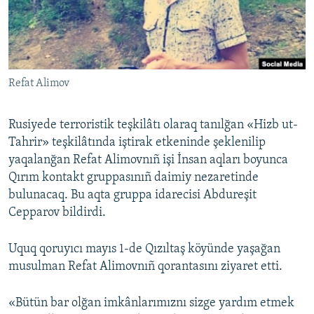
Русский
Українською
Refat Alimov
QOŞULIÑIZ!
Rusiyede terroristik teşkilâtı olaraq tanılğan «Hizb ut-
Tahrir» teşkilâtında iştirak etkeninde şeklenilip
RFE/RS bütün saytları
yaqalanğan Refat Alimovnıñ işi İnsan aqları boyunca
Qırım kontakt gruppasınıñ daimiy nezaretinde
bulunacaq. Bu aqta gruppa idarecisi Abdureşit
Cepparov bildirdi.
Uquq qoruyıcı mayıs 1-de Qızıltaş köyünde yaşağan
musulman Refat Alimovnıñ qorantasını ziyaret etti.
«Bütün bar olğan imkânlarımıznı sizge yardım etmek