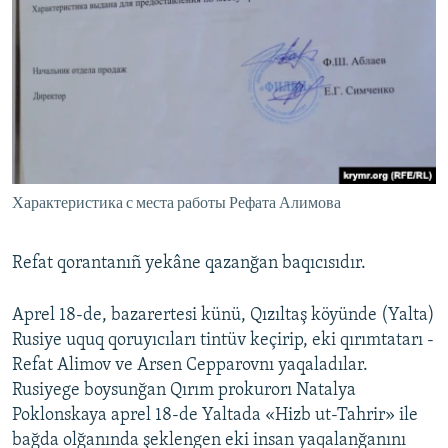
Характеристика с места работы Рефата Алимова
Refat qorantanıñ yekâne qazanğan baqıcısıdır.
Aprel 18-de, bazarertesi künü, Qızıltaş köyünde (Yalta)
Rusiye uquq qoruyıcıları tintüv keçirip, eki qırımtatarı -
Refat Alimov ve Arsen Cepparovnı yaqaladılar.
Rusiyege boysunğan Qırım prokurorı Natalya
Poklonskaya aprel 18-de Yaltada «Hizb ut-Tahrir» ile
bağda olğanında şeklengen eki insan yaqalanğanını