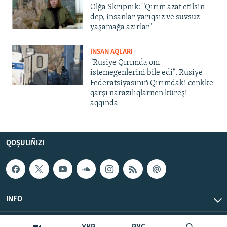
Olğa Skrıpnık: "Qırım azat etilsin
dep, insanlar yarıqsız ve suvsuz
yaşamağa azırlar"
İNSAN AQLARI
"Rusiye Qırımda onı
istemegenlerini bile edi". Rusiye
Federatsiyasınıñ Qırımdaki cenkke
qarşı narazılıqlarnen küreşi
aqqında
QOŞULIÑIZ!
INFO
© Qırım.Aqiqat, 2026 | All Rights Reserved.