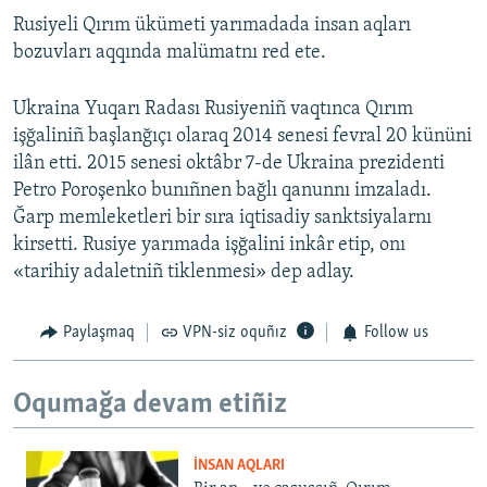
Rusiyeli Qırım ükümeti yarımadada insan aqları
bozuvları aqqında malümatnı red ete.
Ukraina Yuqarı Radası Rusiyeniñ vaqtınca Qırım
işğaliniñ başlanğıçı olaraq 2014 senesi fevral 20 kününi
ilân etti. 2015 senesi oktâbr 7-de Ukraina prezidenti
Petro Poroşenko bunıñnen bağlı qanunnı imzaladı.
Ğarp memleketleri bir sıra iqtisadiy sanktsiyalarnı
kirsetti. Rusiye yarımada işğalini inkâr etip, onı
«tarihiy adaletniñ tiklenmesi» dep adlay.
Paylaşmaq
VPN-siz oquñız
Follow us
Oqumağa devam etiñiz
İNSAN AQLARI