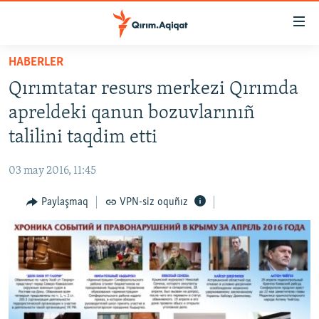
Link
açıqlığı
Esas
HABERLER
mündericege
HABERLER
Qırımtatar resurs merkezi Qırımda
qaytmaq
SİYASET
Baş
apreldeki qanun bozuvlarınıñ
İQTİSADİYAT
navigatsiyağa
talilini taqdim etti
qaytmaq
CEMİYET
Qıdıruvğa
03 may 2016, 11:45
MEDENİYET
qaytmaq
Paylaşmaq
VPN-siz oquñız
İNSAN AQLARI
VİDEO
SÜRET
BLOGLAR
FİKİR