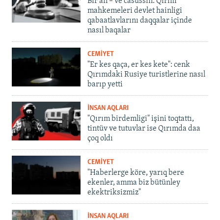
Bir an – ve casussıñ. Qırım
mahkemeleri devlet hainligi
qabaatlavlarını daqqalar içinde
nasıl baqalar
CEMİYET
"Er kes qaça, er kes kete": cenk
Qırımdaki Rusiye turistlerine nasıl
barıp yetti
İNSAN AQLARI
"Qırım birdemligi" işini toqtattı,
tintüv ve tutuvlar ise Qırımda daa
çoq oldı
CEMİYET
"Haberlerge köre, yarıq bere
ekenler, amma biz bütünley
ekektriksizmiz"
İNSAN AQLARI