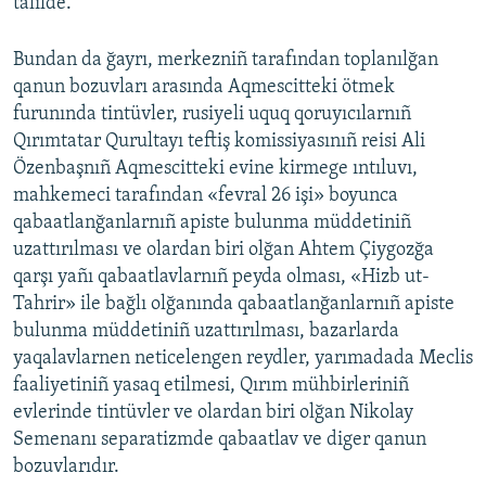
talilde.
Bundan da ğayrı, merkezniñ tarafından toplanılğan
qanun bozuvları arasında Aqmescitteki ötmek
furunında tintüvler, rusiyeli uquq qoruyıcılarnıñ
Qırımtatar Qurultayı teftiş komissiyasınıñ reisi Ali
Özenbaşnıñ Aqmescitteki evine kirmege ıntıluvı,
mahkemeci tarafından «fevral 26 işi» boyunca
qabaatlanğanlarnıñ apiste bulunma müddetiniñ
uzattırılması ve olardan biri olğan Ahtem Çiygozğa
qarşı yañı qabaatlavlarnıñ peyda olması, «Hizb ut-
Tahrir» ile bağlı olğanında qabaatlanğanlarnıñ apiste
bulunma müddetiniñ uzattırılması, bazarlarda
yaqalavlarnen neticelengen reydler, yarımadada Meclis
faaliyetiniñ yasaq etilmesi, Qırım mühbirleriniñ
evlerinde tintüvler ve olardan biri olğan Nikolay
Semenanı separatizmde qabaatlav ve diger qanun
bozuvlarıdır.