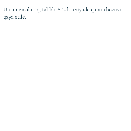
Umumen olaraq, talilde 60-dan ziyade qanun bozuvı
qayd etile.