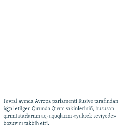
Fevral ayında Avropa parlamenti Rusiye tarafından
işğal etilgen Qırımda Qırım sakinleriniñ, hususan
qırımtatarlarnıñ aq-uquqlarını «yüksek seviyede»
bozuvını takbih etti.