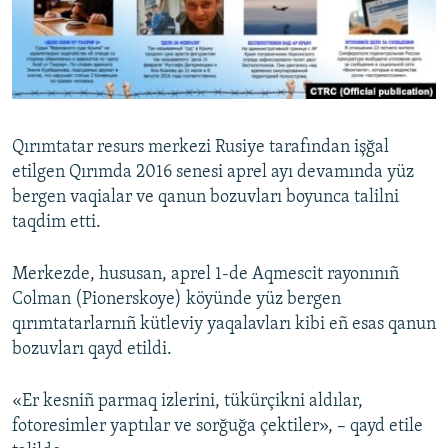
Русский
Українською
QOŞULIÑIZ!
Qırımtatar resurs merkezi Rusiye tarafından işğal
etilgen Qırımda 2016 senesi aprel ayı devamında yüz
bergen vaqialar ve qanun bozuvları boyunca talilni
RFE/RS bütün saytları
taqdim etti.
Merkezde, hususan, aprel 1-de Aqmescit rayonınıñ
Colman (Pionerskoye) köyünde yüz bergen
qırımtatarlarnıñ kütleviy yaqalavları kibi eñ esas qanun
bozuvları qayd etildi.
«Er kesniñ parmaq izlerini, tükürçikni aldılar,
fotoresimler yaptılar ve sorğuğa çektiler», – qayd etile