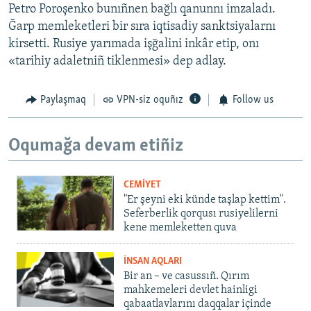
Petro Poroşenko bunıñnen bağlı qanunnı imzaladı.
Ğarp memleketleri bir sıra iqtisadiy sanktsiyalarnı
kirsetti. Rusiye yarımada işğalini inkâr etip, onı
«tarihiy adaletniñ tiklenmesi» dep adlay.
Paylaşmaq
VPN-siz oquñız
Follow us
Oqumağa devam etiñiz
CEMİYET
"Er şeyni eki künde taşlap kettim".
Seferberlik qorqusı rusiyelilerni
kene memleketten quva
İNSAN AQLARI
Bir an – ve casussıñ. Qırım
mahkemeleri devlet hainligi
qabaatlavlarını daqqalar içinde