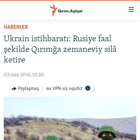
Link
açıqlığı
Esas
HABERLER
mündericege
HABERLER
Ukrain istihbaratı: Rusiye faal
qaytmaq
SİYASET
Baş
şekilde Qırımğa zemaneviy silâ
İQTİSADİYAT
navigatsiyağa
ketire
qaytmaq
CEMİYET
Qıdıruvğa
03 may 2016, 10:20
MEDENİYET
qaytmaq
Paylaşmaq
VPN-siz oquñız
İNSAN AQLARI
VİDEO
SÜRET
BLOGLAR
FİKİR