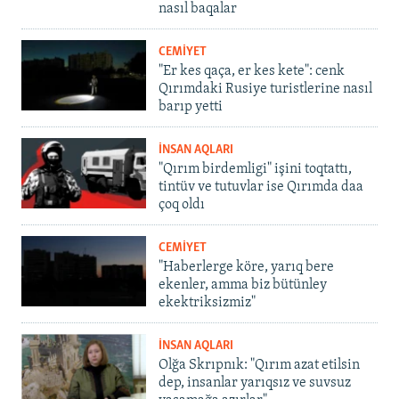
nasıl baqalar
CEMİYET
"Er kes qaça, er kes kete": cenk
Qırımdaki Rusiye turistlerine nasıl
barıp yetti
İNSAN AQLARI
"Qırım birdemligi" işini toqtattı,
tintüv ve tutuvlar ise Qırımda daa
çoq oldı
CEMİYET
"Haberlerge köre, yarıq bere
ekenler, amma biz bütünley
ekektriksizmiz"
İNSAN AQLARI
Olğa Skrıpnık: "Qırım azat etilsin
dep, insanlar yarıqsız ve suvsuz