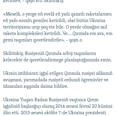
ketirile», – qayd etti Skibitskiy.
«Meselâ, o yerge eñ evelâ eñ yañı qanatlı raketalarnen
eñ yañı suvaltı gemiler ketirildi, olar bütün Ukraina
territoriyasını urıp yoq ete bile. O yerde olmağan sail
raketa kompleksleri ketirildi. Ve... Qırımda em ava, em
gemi taqımları quvetlendirile», – qoştı o.
Skibitskiy, Rusiyeniñ Qırımda arbiy taqımlarını
kelecekte de quvetlendirmege planlaştırğanında emin.
Ukrain istihbaratı işğal etilgen Qırımda rusiyei silâsınıñ
avuşması, yarımadada rusiyeli ordunıñ ögrenüvler ve
idmanları aqqında daima bildire.
Ukraina Yuqarı Radası Rusiyeniñ vaqtınca Qırım
işğaliniñ başlanğıçı olaraq 2014 senesi fevral 20 kününi
ilân etti. 2015 senesi oktâbr 7-de Ukraina prezidenti