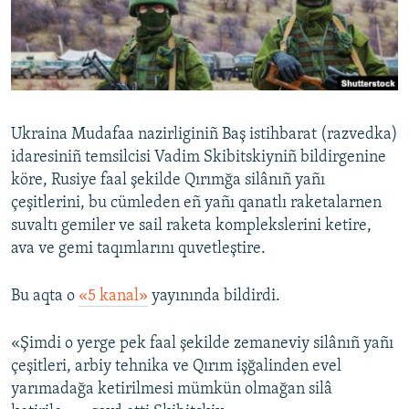
Русский
Українською
QOŞULIÑIZ!
Ukraina Mudafaa nazirliginiñ Baş istihbarat (razvedka)
idaresiniñ temsilcisi Vadim Skibitskiyniñ bildirgenine
köre, Rusiye faal şekilde Qırımğa silânıñ yañı
RFE/RS bütün saytları
çeşitlerini, bu cümleden eñ yañı qanatlı raketalarnen
suvaltı gemiler ve sail raketa komplekslerini ketire,
ava ve gemi taqımlarını quvetleştire.
Bu aqta o
«5 kanal»
yayınında bildirdi.
«Şimdi o yerge pek faal şekilde zemaneviy silânıñ yañı
çeşitleri, arbiy tehnika ve Qırım işğalinden evel
yarımadağa ketirilmesi mümkün olmağan silâ