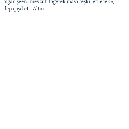
olğan şeer» mevzulı tögerek masa teşkil etilecek», –
dep qayd etti Altın.