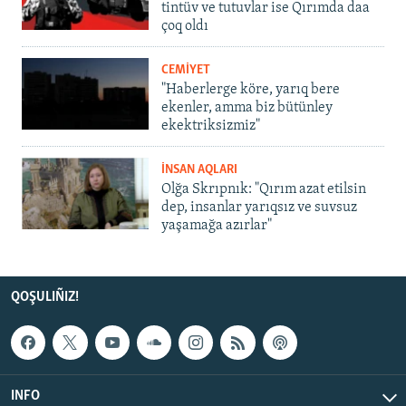
tintüv ve tutuvlar ise Qırımda daa
çoq oldı
CEMİYET
"Haberlerge köre, yarıq bere
ekenler, amma biz bütünley
ekektriksizmiz"
İNSAN AQLARI
Olğa Skrıpnık: "Qırım azat etilsin
dep, insanlar yarıqsız ve suvsuz
yaşamağa azırlar"
QOŞULIÑIZ!
INFO