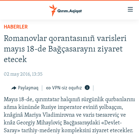
Link
açıqlığı
Esas
HABERLER
mündericege
HABERLER
Romanovlar qorantasınıñ varisleri
qaytmaq
SİYASET
Baş
mayıs 18-de Bağçasaraynı ziyaret
İQTİSADİYAT
navigatsiyağa
etecek
qaytmaq
CEMİYET
Qıdıruvğa
02 may 2016, 13:35
MEDENİYET
qaytmaq
Paylaşmaq
VPN-siz oquñız
İNSAN AQLARI
Mayıs 18-de, qırımtatar halqınıñ sürgünlik qurbanlarını
VİDEO
añma kününde Rusiye imperator eviniñ yolbaşçısı,
SÜRET
knâginâ Mariya Vladimirovna ve varis tsesareviç ve
BLOGLAR
knâz Georgiy Mihayloviç Baçğasaraydaki «Devlet-
Saray» tarihiy-medeniy kompleksini ziyaret etecekler.
FİKİR