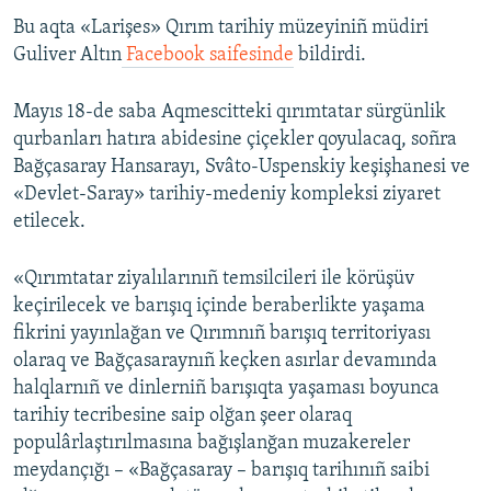
Bu aqta «Larişes» Qırım tarihiy müzeyiniñ müdiri
Русский
Guliver Altın
Facebook saifesinde
bildirdi.
Українською
Mayıs 18-de saba Aqmescitteki qırımtatar sürgünlik
QOŞULIÑIZ!
qurbanları hatıra abidesine çiçekler qoyulacaq, soñra
Bağçasaray Hansarayı, Svâto-Uspenskiy keşişhanesi ve
«Devlet-Saray» tarihiy-medeniy kompleksi ziyaret
etilecek.
RFE/RS bütün saytları
«Qırımtatar ziyalılarınıñ temsilcileri ile körüşüv
keçirilecek ve barışıq içinde beraberlikte yaşama
fikrini yayınlağan ve Qırımnıñ barışıq territoriyası
olaraq ve Bağçasaraynıñ keçken asırlar devamında
halqlarnıñ ve dinlerniñ barışıqta yaşaması boyunca
tarihiy tecribesine saip olğan şeer olaraq
populârlaştırılmasına bağışlanğan muzakereler
meydançığı – «Bağçasaray – barışıq tarihınıñ saibi