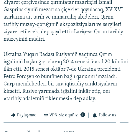
Ziyaret çerçivesinde qırımtatar maarifçisi İsmail
Gasprinskiyniñ mezarına çiçekler qoyulacaq, XV-XVI
asırlarına ait tarih ve mimarcılıq abideleri, Qırım
tarihiy müzey-qoruğınıñ ekspozitsiyaları ve sergileri
ziyaret etilecek, dep qayd etti «Larişes» Qırım tarihiy
müzeyiniñ müdiri.
Ukraina Yuqarı Radası Rusiyeniñ vaqtınca Qırım
işğaliniñ başlanğıçı olaraq 2014 senesi fevral 20 kününi
ilân etti. 2015 senesi oktâbr 7-de Ukraina prezidenti
Petro Poroşenko bunıñnen bağlı qanunnı imzaladı.
Ğarp memleketleri bir sıra iqtisadiy sanktsiyalarnı
kirsetti. Rusiye yarımada işğalini inkâr etip, onı
«tarihiy adaletniñ tiklenmesi» dep adlay.
Paylaşmaq
VPN-siz oquñız
Follow us