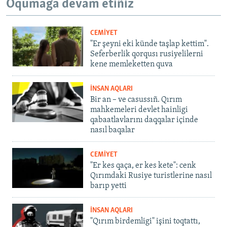
Oqumağa devam etiñiz
CEMİYET
"Er şeyni eki künde taşlap kettim".
Seferberlik qorqusı rusiyelilerni
kene memleketten quva
İNSAN AQLARI
Bir an – ve casussıñ. Qırım
mahkemeleri devlet hainligi
qabaatlavlarını daqqalar içinde
nasıl baqalar
CEMİYET
"Er kes qaça, er kes kete": cenk
Qırımdaki Rusiye turistlerine nasıl
barıp yetti
İNSAN AQLARI
"Qırım birdemligi" işini toqtattı,