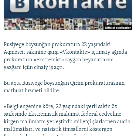
Русский
Українською
QOŞULIÑIZ!
Rusiyege boysunğan prokuratura 22 yaşındaki
Aqmescit sakinine qarşı «Vkontakte» içtimaiy ağında
prokuratura «ekstremist» sayğan beyanatlarını
RFE/RS bütün saytları
yazğanı içün cinaiy iş açtı.
Bu aqta Rusiyege boysunğan Qırım prokuraturasınıñ
matbuat hızmeti bildire.
«Belgilengenine köre, 22 yaşındaki yerli sakin öz
saifesinde Ekstremistik malümat federal cedveline
kirgen malümatnı yerleştirdi: milletçi şiarlarnen audio
malümatları, ve natsistik timsallerni köstergen