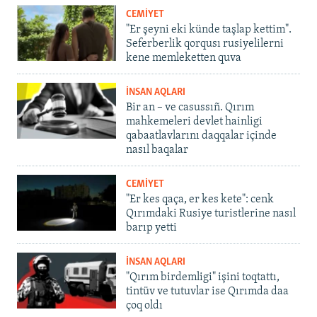
CEMİYET
"Er şeyni eki künde taşlap kettim".
Seferberlik qorqusı rusiyelilerni
kene memleketten quva
İNSAN AQLARI
Bir an – ve casussıñ. Qırım
mahkemeleri devlet hainligi
qabaatlavlarını daqqalar içinde
nasıl baqalar
CEMİYET
"Er kes qaça, er kes kete": cenk
Qırımdaki Rusiye turistlerine nasıl
barıp yetti
İNSAN AQLARI
"Qırım birdemligi" işini toqtattı,
tintüv ve tutuvlar ise Qırımda daa
çoq oldı