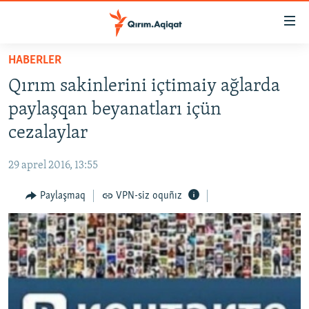
Link
açıqlığı
Esas
HABERLER
mündericege
HABERLER
Qırım sakinlerini içtimaiy ağlarda
qaytmaq
SİYASET
Baş
paylaşqan beyanatları içün
İQTİSADİYAT
navigatsiyağa
cezalaylar
qaytmaq
CEMİYET
Qıdıruvğa
29 aprel 2016, 13:55
MEDENİYET
qaytmaq
Paylaşmaq
VPN-siz oquñız
İNSAN AQLARI
VİDEO
SÜRET
BLOGLAR
FİKİR