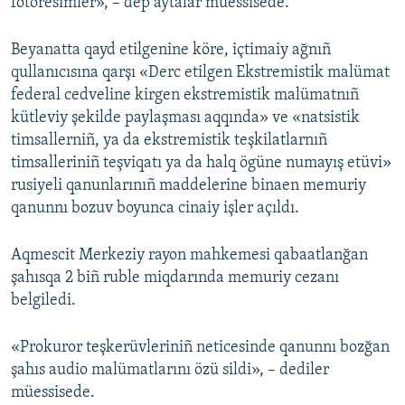
fotoresimler», – dep aytalar müessisede.
Beyanatta qayd etilgenine köre, içtimaiy ağnıñ
qullanıcısına qarşı «Derc etilgen Ekstremistik malümat
federal cedveline kirgen ekstremistik malümatnıñ
kütleviy şekilde paylaşması aqqında» ve «natsistik
timsallerniñ, ya da ekstremistik teşkilatlarnıñ
timsalleriniñ teşviqatı ya da halq ögüne numayış etüvi»
rusiyeli qanunlarınıñ maddelerine binaen memuriy
qanunnı bozuv boyunca cinaiy işler açıldı.
Aqmescit Merkeziy rayon mahkemesi qabaatlanğan
şahısqa 2 biñ ruble miqdarında memuriy cezanı
belgiledi.
«Prokuror teşkerüvleriniñ neticesinde qanunnı bozğan
şahıs audio malümatlarını özü sildi», – dediler
müessisede.