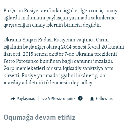
Bu Qırım Rusiye tarafından işğal etilgen soñ içtimaiy
ağlarda malümatnı paylaşqan yarımada sakinlerine
qarşı açılğan cinaiy işlerniñ birincisi degildir.
Ukraina Yuqarı Radası Rusiyeniñ vaqtınca Qırım
işğaliniñ başlanğıçı olaraq 2014 senesi fevral 20 kününi
ilân etti. 2015 senesi oktâbr 7-de Ukraina prezidenti
Petro Poroşenko bunıñnen bağlı qanunnı imzaladı.
Ğarp memleketleri bir sıra iqtisadiy sanktsiyalarnı
kirsetti. Rusiye yarımada işğalini inkâr etip, onı
«tarihiy adaletniñ tiklenmesi» dep adlay.
Paylaşmaq
VPN-siz oquñız
Follow us
Oqumağa devam etiñiz