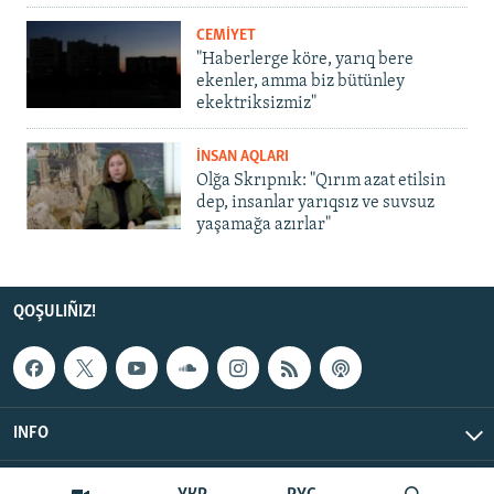
CEMİYET
"Haberlerge köre, yarıq bere
ekenler, amma biz bütünley
ekektriksizmiz"
İNSAN AQLARI
Olğa Skrıpnık: "Qırım azat etilsin
dep, insanlar yarıqsız ve suvsuz
yaşamağa azırlar"
QOŞULIÑIZ!
INFO
© Qırım.Aqiqat, 2026 | All Rights Reserved.