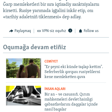
Ğarp memleketleri bir sıra iqtisadiy sanktsiyalarnı
kirsetti. Rusiye yarımada işğalini inkâr etip, onı
«tarihiy adaletniñ tiklenmesi» dep adlay.
Paylaşmaq
VPN-siz oquñız
Follow us
Oqumağa devam etiñiz
CEMİYET
"Er şeyni eki künde taşlap kettim".
Seferberlik qorqusı rusiyelilerni
kene memleketten quva
İNSAN AQLARI
Bir an – ve casussıñ. Qırım
mahkemeleri devlet hainligi
qabaatlavlarını daqqalar içinde
nasıl baqalar