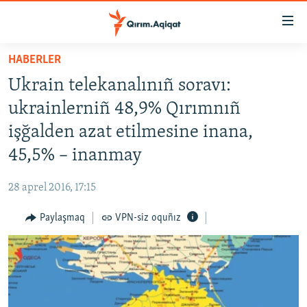
Link
açıqlığı
Esas
HABERLER
mündericege
HABERLER
Ukrain telekanalınıñ soravı:
qaytmaq
SİYASET
Baş
ukrainlerniñ 48,9% Qırımnıñ
İQTİSADİYAT
navigatsiyağa
işğalden azat etilmesine inana,
qaytmaq
CEMİYET
45,5% – inanmay
Qıdıruvğa
MEDENİYET
qaytmaq
28 aprel 2016, 17:15
İNSAN AQLARI
Paylaşmaq
VPN-siz oquñız
VİDEO
SÜRET
BLOGLAR
FİKİR