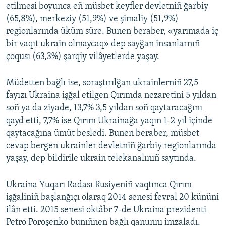
etilmesi boyunca eñ müsbet keyfler devletniñ ğarbiy
(65,8%), merkeziy (51,9%) ve şimaliy (51,9%)
regionlarında üküm süre. Bunen beraber, «yarımada iç
bir vaqıt ukrain olmaycaq» dep sayğan insanlarnıñ
çoqusı (63,3%) şarqiy vilâyetlerde yaşay.
Müdetten bağlı ise, soraştırılğan ukrainlerniñ 27,5
fayızı Ukraina işğal etilgen Qırımda nezaretini 5 yıldan
soñ ya da ziyade, 13,7% 3,5 yıldan soñ qaytaracağını
qayd etti, 7,7% ise Qırım Ukrainağa yaqın 1-2 yıl içinde
qaytacağına ümüt besledi. Bunen beraber, müsbet
cevap bergen ukrainler devletniñ ğarbiy regionlarında
yaşay, dep bildirile ukrain telekanalınıñ saytında.
Ukraina Yuqarı Radası Rusiyeniñ vaqtınca Qırım
işğaliniñ başlanğıçı olaraq 2014 senesi fevral 20 kününi
ilân etti. 2015 senesi oktâbr 7-de Ukraina prezidenti
Petro Poroşenko bunıñnen bağlı qanunnı imzaladı.