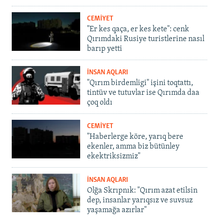
CEMİYET
"Er kes qaça, er kes kete": cenk
Qırımdaki Rusiye turistlerine nasıl
barıp yetti
İNSAN AQLARI
"Qırım birdemligi" işini toqtattı,
tintüv ve tutuvlar ise Qırımda daa
çoq oldı
CEMİYET
"Haberlerge köre, yarıq bere
ekenler, amma biz bütünley
ekektriksizmiz"
İNSAN AQLARI
Olğa Skrıpnık: "Qırım azat etilsin
dep, insanlar yarıqsız ve suvsuz
yaşamağa azırlar"