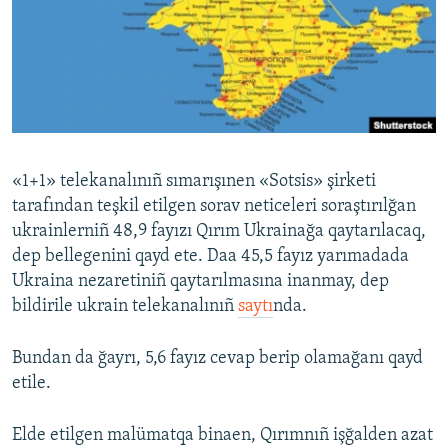
Русский
Українською
QOŞULIÑIZ!
«1+1» telekanalınıñ sımarışınen «Sotsis» şirketi
tarafından teşkil etilgen sorav neticeleri soraştırılğan
RFE/RS bütün saytları
ukrainlerniñ 48,9 fayızı Qırım Ukrainağa qaytarılacaq,
dep bellegenini qayd ete. Daa 45,5 fayız yarımadada
Ukraina nezaretiniñ qaytarılmasına inanmay, dep
bildirile ukrain telekanalınıñ
saytı
nda.
Bundan da ğayrı, 5,6 fayız cevap berip olamağanı qayd
etile.
Elde etilgen malümatqa binaen, Qırımnıñ işğalden azat