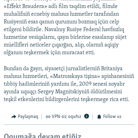
«Effekt Braudera» adlı film taqdim etildi, filmde
muhalifniñ ecnebiy mahsus hızmetler tarafından
Rusiyeniñ esas qanun qurumını bozmaq içün celp
etilgeni bildirile. Navalnıy Rusiye Federal havfsızlıq
hızmetine vesiqalarnı, qaysı birlerine esaslanıp süjet
müellifleri neticeler çıqarğan, alıp, olarnıñ aqiqiy
olğanını teşkermek içün muracaat etti.
Bundan da ğayrı, siyasetçi jurnalistlerniñ Britaniya
mahsus hızmetleri, «Matrosskaya tişina» apishanesiniñ
tıbbiy hadimleriniñ yardımı ile, 2009 senesi noyabr
ayında uquqçı Sergey Magnitskiyniñ öldürilmesini
teşkil etkenlerini bildirgenlerini teşkermege rica etti.
Paylaşmaq
VPN-siz oquñız
Follow us
Oqumağa devam etiñiz