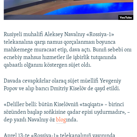
Русский
Українською
Rusiyeli muhalifi Aleksey Navalnıy «Rossiya-1»
QOŞULIÑIZ!
telekanalına qarşı namus qorçalanması boyunca
mahkemege muracaat etip, dava açtı. Bunıñ sebebi onı
ecnebiy mahsus hızmetler ile işbirlik tutqanında
qabaatlı olğanını köstergen süjet oldı.
RFE/RS bütün saytları
Davada cevapkârlar olaraq süjet müellifi Yevgeniy
Popov ve alıp barıcı Dmitriy Kiselöv de qayd etildi.
«Deliller belli: bütün Kiselövniñ «taqiqatı» – birinci
sözünden başlap soñkisine qadar episi uydurmadır», –
dep yazdı Navalnıy öz
blog
ında.
Aprel 13-te «Rossiya-1» telekanalınıñ yayınında