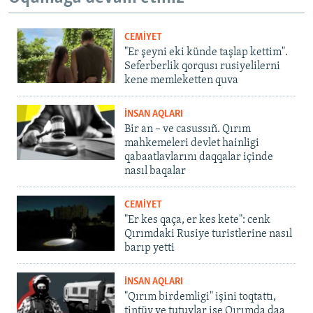
CEMİYET
"Er şeyni eki künde taşlap kettim".
Seferberlik qorqusı rusiyelilerni
kene memleketten quva
İNSAN AQLARI
Bir an – ve casussıñ. Qırım
mahkemeleri devlet hainligi
qabaatlavlarını daqqalar içinde
nasıl baqalar
CEMİYET
"Er kes qaça, er kes kete": cenk
Qırımdaki Rusiye turistlerine nasıl
barıp yetti
İNSAN AQLARI
"Qırım birdemligi" işini toqtattı,
tintüv ve tutuvlar ise Qırımda daa