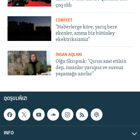
çoq oldı
CEMİYET
"Haberlerge köre, yarıq bere
ekenler, amma biz bütünley
ekektriksizmiz"
İNSAN AQLARI
Olğa Skrıpnık: "Qırım azat etilsin
dep, insanlar yarıqsız ve suvsuz
yaşamağa azırlar"
QOŞULIÑIZ!
INFO