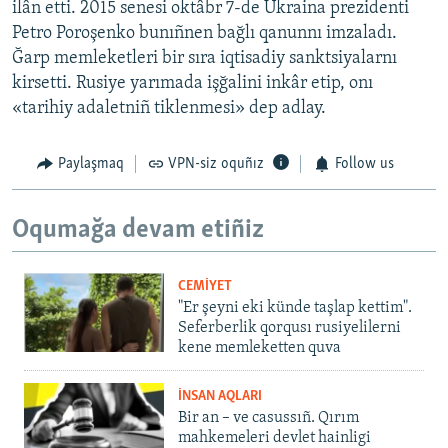
ilân etti. 2015 senesi oktâbr 7-de Ukraina prezidenti
Petro Poroşenko bunıñnen bağlı qanunnı imzaladı.
Ğarp memleketleri bir sıra iqtisadiy sanktsiyalarnı
kirsetti. Rusiye yarımada işğalini inkâr etip, onı
«tarihiy adaletniñ tiklenmesi» dep adlay.
Paylaşmaq
VPN-siz oquñız
Follow us
Oqumağa devam etiñiz
CEMİYET
"Er şeyni eki künde taşlap kettim".
Seferberlik qorqusı rusiyelilerni
kene memleketten quva
İNSAN AQLARI
Bir an – ve casussıñ. Qırım
mahkemeleri devlet hainligi