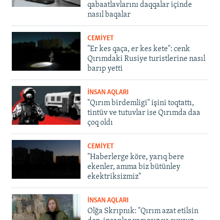
qabaatlavlarını daqqalar içinde
nasıl baqalar
CEMİYET
"Er kes qaça, er kes kete": cenk
Qırımdaki Rusiye turistlerine nasıl
barıp yetti
İNSAN AQLARI
"Qırım birdemligi" işini toqtattı,
tintüv ve tutuvlar ise Qırımda daa
çoq oldı
CEMİYET
"Haberlerge köre, yarıq bere
ekenler, amma biz bütünley
ekektriksizmiz"
İNSAN AQLARI
Olğa Skrıpnık: "Qırım azat etilsin