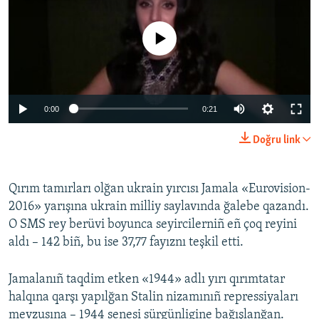
No media source currently available
0:00
0:21
Doğru link
Qırım tamırları olğan ukrain yırcısı Jamala «Eurovision-
2016» yarışına ukrain milliy saylavında ğalebe qazandı.
O SMS rey berüvi boyunca seyircilerniñ eñ çoq reyini
aldı – 142 biñ, bu ise 37,77 fayıznı teşkil etti.
Jamalanıñ taqdim etken «1944» adlı yırı qırımtatar
halqına qarşı yapılğan Stalin nizamınıñ repressiyaları
mevzusına – 1944 senesi sürgünligine bağışlanğan.