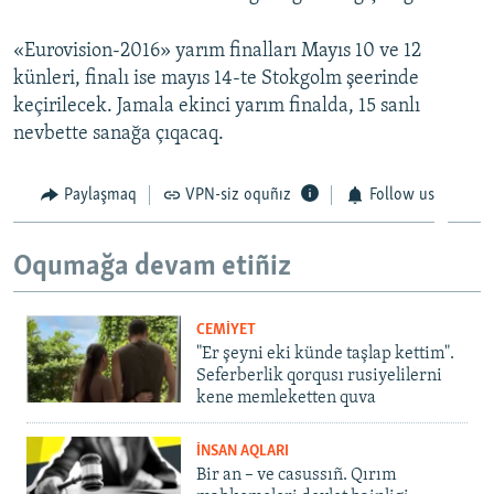
«Eurovision-2016» yarım finalları Mayıs 10 ve 12
künleri, finalı ise mayıs 14-te Stokgolm şeerinde
keçirilecek. Jamala ekinci yarım finalda, 15 sanlı
nevbette sanağa çıqacaq.
Paylaşmaq
VPN-siz oquñız
Follow us
Oqumağa devam etiñiz
CEMİYET
"Er şeyni eki künde taşlap kettim".
Seferberlik qorqusı rusiyelilerni
kene memleketten quva
İNSAN AQLARI
Bir an – ve casussıñ. Qırım