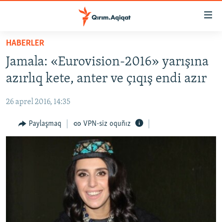
Link
açıqlığı
Esas
HABERLER
mündericege
HABERLER
Jamala: «Eurovision-2016» yarışına
qaytmaq
SİYASET
Baş
azırlıq kete, anter ve çıqış endi azır
İQTİSADİYAT
navigatsiyağa
qaytmaq
26 aprel 2016, 14:35
CEMİYET
Qıdıruvğa
MEDENİYET
Paylaşmaq
VPN-siz oquñız
qaytmaq
İNSAN AQLARI
VİDEO
SÜRET
BLOGLAR
FİKİR