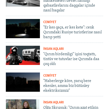
mahkemeleri devlet hainligi
qabaatlavlarını daqqalar içinde
nasıl baqalar
CEMİYET
"Er kes qaça, er kes kete": cenk
Qırımdaki Rusiye turistlerine nasıl
barıp yetti
İNSAN AQLARI
"Qırım birdemligi" işini toqtattı,
tintüv ve tutuvlar ise Qırımda daa
çoq oldı
CEMİYET
"Haberlerge köre, yarıq bere
ekenler, amma biz bütünley
ekektriksizmiz"
İNSAN AQLARI
Olğa Skrıpnık: "Qırım azat etilsin