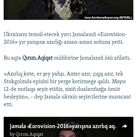
Русский
Українською
Ukrainanı temsil etecek yırcı Jamalanıñ «Eurovision-
QOŞULIÑIZ!
2016» yır yarışına azırlığı aman-aman soñuna yetti.
Bu aqta
Qırım.Aqiqat
mühbirine Jamalanıñ özü añlattı.
RFE/RS bütün saytları
«Azırlıq kete, er şey yahşı. Anter azır, çıqış azır, tek
Stokgolmda episini bir yerge ketirmege qaldı. Mayıs
12-de mıtlaqa seyir etiñiz, siziñ dualarıñızğa ümüt
besleyim», – dep Jamala ukrain seyircilerine muracaat
etti.
Jamala «Eurovision-2016» yarışına azırlıq aqqında (video)
by
Qırım.Aqiqat